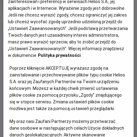
tytuł
Czas
Kraj
wiek
118 min
USA
zainteresowań i preferencji w serwisach Helios S.A., jej
trwania
i
aplikacjach i w Internecie. Wyrażenie zgody jest dobrowolne.
rok
Jeśli nie chcesz wyrazić zgody, chcesz ograniczyć jej zakres
produkcji
lub chcesz wycofać zgodę uprzednio udzieloną przejdź do
WIĘCEJ SZCZEGÓŁÓW
PREMIERA
„Ustawień Zaawansowanych”. Jeśli podstawą przetwarzania
WYBIERZ SWOJE KINO
17 lipca 2020
Twoich danych jest uzasadniony interes administratora,
REŻYSERIA
SCENARIUSZ
ABY ZOBACZYĆ GODZINY SEANSÓW
masz prawo wyrazić sprzeciw, aby to zrobić przejdź do
Jon Favreau
Jeff Nathanson
„Ustawień Zaawansowanych”. Więcej informacji znajdziesz
OBSADA
w dokumencie
Polityka prywatności
Bełchatów
-
Helios
Artur Żmijewski, Marcin Januszkiewicz, Michał Piela, Wiktor
Białystok
-
Helios Alfa
Poprzez kliknięcie AKCEPTUJĘ wyrażasz zgodę na
Zborowski, Danuta Stenka, Maciej Stuhr
Białystok
-
Helios Biała
zainstalowanie i przechowywanie plików typu cookie Helios
Białystok
-
Helios Jurowiecka
S.A. oraz jej Zaufanych Partnerów na Twoim urządzeniu
Bielsko-Biała
-
Helios
końcowym. Możesz w każdej chwili zmienić ustawienia
Bydgoszcz
-
Helios
plików cookie za pomocą przycisku „Zgody” znajdującego
Dąbrowa Górnicza
-
Helios
się w stopce serwisu. Zmiana ustawień plików cookie
Gdańsk
-
Helios Forum
możliwa jest także za pomocą ustawień przeglądarki.
Gdańsk
-
Helios Metropolia
Gdynia
-
Helios
My oraz nasi Zaufani Partnerzy możemy przetwarzać
Gniezno
-
Helios
dane osobowe w następujących celach:
Użycie dokładnych
Gorzów Wielkopolski
-
Helios
danych geolokalizacyjnych. Aktywne skanowanie
Grudziądz
-
Helios