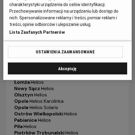
charakterystyki urządzenia do celów identyfikacji.
Jelenia Góra
-
Helios
Przechowywanie informacji na urządzeniu lub dostęp do
Kalisz
-
Helios
nich. Spersonalizowane reklamy i treści, pomiar reklam i
Katowice
-
Helios
Kędzierzyn-Koźle
-
Helios
treści, opinie odbiorców i ulepszanie usług.
Kielce
-
Helios
Lista Zaufanych Partnerów
Konin
-
Helios
Koszalin
-
Helios
Krosno
-
Helios
USTAWIENIA ZAAWANSOWANE
Legionowo
-
Helios
Legnica
-
Helios
Lubin
-
Helios
Akceptuję
Łódź
-
Helios
Łomża
-
Helios
Nowy Sącz
-
Helios
Olsztyn
-
Helios
Opole
-
Helios Karolinka
Opole
-
Helios Solaris
Ostrów Wielkopolski
-
Helios
Pabianice
-
Helios
Piła
-
Helios
Piotrków Trybunalski
-
Helios