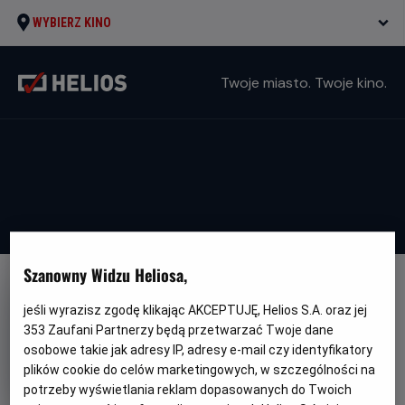
WYBIERZ KINO
Twoje miasto. Twoje kino.
Szanowny Widzu Heliosa,
jeśli wyrazisz zgodę klikając AKCEPTUJĘ, Helios S.A. oraz jej
353
Zaufani Partnerzy będą przetwarzać Twoje dane
osobowe takie jak adresy IP, adresy e-mail czy identyfikatory
Król Lew
plików cookie do celów marketingowych, w szczególności na
potrzeby wyświetlania reklam dopasowanych do Twoich
Oryginalny
Gatunek
Minimalny
The Lion King
Przygodowy
Od 7 lat