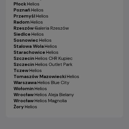
Płock
-
Helios
Poznań
-
Helios
Przemyśl
-
Helios
Radom
-
Helios
Rzeszów
-
Galeria Rzeszów
Siedlce
-
Helios
Sosnowiec
-
Helios
Stalowa Wola
-
Helios
Starachowice
-
Helios
Szczecin
-
Helios CHR Kupiec
Szczecin
-
Helios Outlet Park
Tczew
-
Helios
Tomaszów Mazowiecki
-
Helios
Warszawa
-
Helios Blue City
Wołomin
-
Helios
Wrocław
-
Helios Aleja Bielany
Wrocław
-
Helios Magnolia
Żory
-
Helios