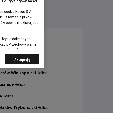
e
Polityka prywatności
 cookie Helios S.A.
ć ustawienia plików
NY SEANSÓW
ków cookie możliwa jest
sztyn
-
Helios
:
Użycie dokładnych
ikacji. Przechowywanie
ole
-
Helios Karolinka
 treści, opinie
Akceptuję
ole
-
Helios Solaris
trów Wielkopolski
-
Helios
bianice
-
Helios
a
-
Helios
otrków Trybunalski
-
Helios