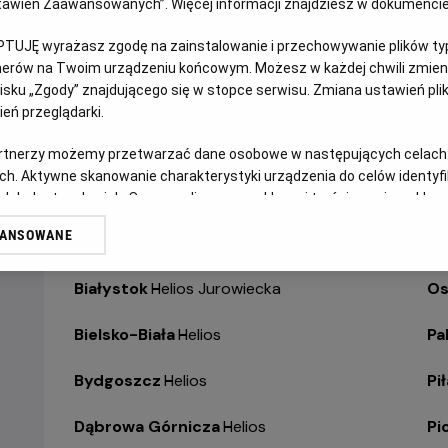
Ustawień Zaawansowanych”. Więcej informacji znajdziesz w dokumenci
WERSJA JĘZYKOWA UA
PTUJĘ wyrażasz zgodę na zainstalowanie i przechowywanie plików typu
tnerów na Twoim urządzeniu końcowym. Możesz w każdej chwili zmieni
WYBIERZ SWOJE KINO
ABY ZOBACZYĆ GODZI
sku „Zgody” znajdującego się w stopce serwisu. Zmiana ustawień pli
eń przeglądarki.
Bełchatów
-
Helios
Ol
artnerzy możemy przetwarzać dane osobowe w następujących celach
ch. Aktywne skanowanie charakterystyki urządzenia do celów identyf
Białystok
-
Helios Alfa
Op
 lub dostęp do nich. Spersonalizowane reklamy i treści, pomiar reklam i
sług.
WANSOWANE
Białystok
-
Helios Biała
Op
erów
Białystok
-
Helios Jurowiecka
Os
Bielsko-Biała
-
Helios
Pa
Bydgoszcz
-
Helios
Pił
Dąbrowa Górnicza
-
Helios
Pi