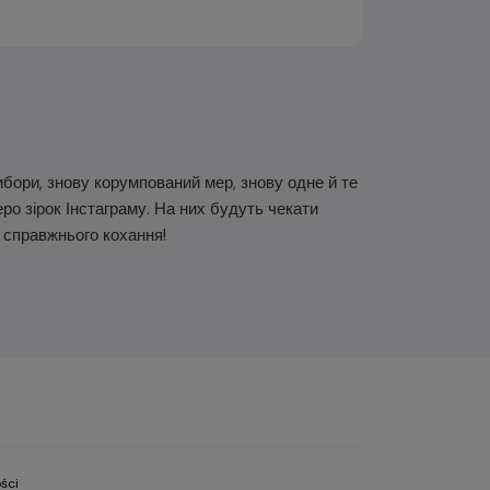
ибори, знову корумпований мер, знову одне й те
ро зірок Інстаграму. На них будуть чекати
я справжнього кохання!
ści