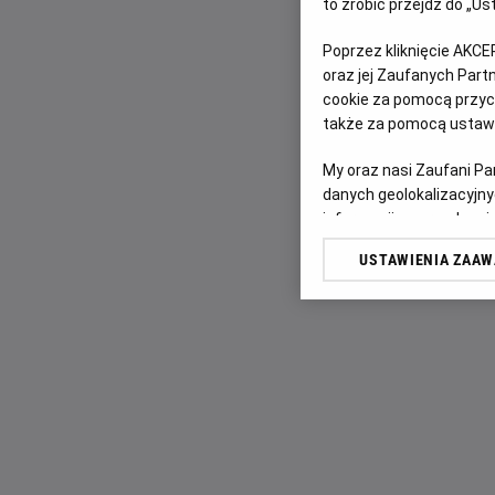
to zrobić przejdź do „
Poprzez kliknięcie AKCE
oraz jej Zaufanych Par
cookie za pomocą przyci
także za pomocą ustawi
My oraz nasi Zaufani P
danych geolokalizacyjny
informacji na urządzeniu
odbiorców i ulepszanie u
USTAWIENIA ZAA
Lista Zaufanych Partn