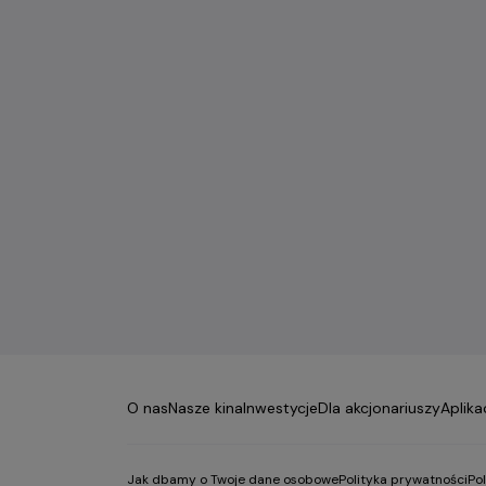
O nas
Nasze kina
Inwestycje
Dla akcjonariuszy
Aplika
Jak dbamy o Twoje dane osobowe
Polityka prywatności
Po