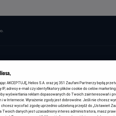
o.
iosa,
Liubov i blohery 
kając AKCEPTUJĘ, Helios S.A. oraz jej
351
Zaufani Partnerzy będą prze
 IP, adresy e-mail czy identyfikatory plików cookie do celów marketin
eby wyświetlania reklam dopasowanych do Twoich zainteresowań i pr
Gatunek
Minimalny
Czas
Kraj
Komedia
Od 15 lat
98 min
Ukraina (2022)
jach i w Internecie. Wyrażenie zgody jest dobrowolne. Jeśli nie chcesz w
wiek
trwania
i
ub chcesz wycofać zgodę uprzednio udzieloną przejdź do „Ustawień Z
rok
produkcji
 Twoich danych jest uzasadniony interes administratora, masz prawo