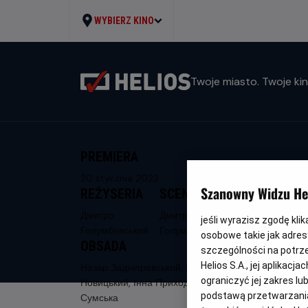
WYBIERZ KINO
Twoje miasto. Twoje kin
PREMIERA
20 stycznia 2022
Szanowny Widzu Hel
REŻYSERIA
SCENARIUSZ
Дмитро
Дмитро
jeśli wyrazisz zgodę kli
Голумбевський
Голумбевський
osobowe takie jak adresy
OBSADA
szczególności na potrz
Helios S.A., jej aplikac
Назар Задніпровський, Вадим
ograniczyć jej zakres l
Новицький, Інна Приходько, Ольга
podstawą przetwarzania
Сумська