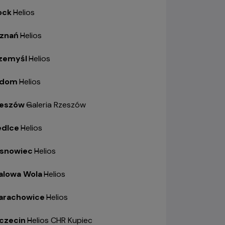
ock
-
Helios
znań
-
Helios
zemyśl
-
Helios
adom
-
Helios
eszów
-
Galeria Rzeszów
edlce
-
Helios
snowiec
-
Helios
alowa Wola
-
Helios
arachowice
-
Helios
czecin
-
Helios CHR Kupiec