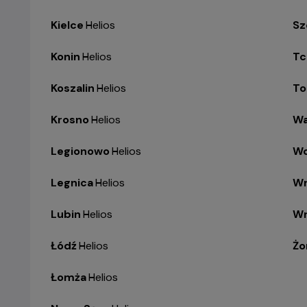
Kielce
-
Helios
Sz
Konin
-
Helios
Tc
Koszalin
-
Helios
To
Krosno
-
Helios
Wa
Legionowo
-
Helios
Wo
Legnica
-
Helios
Wr
Lubin
-
Helios
Wr
Łódź
-
Helios
Żo
Łomża
-
Helios