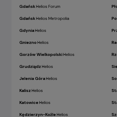
Gdańsk
-
Helios Forum
Pł
Gdańsk
-
Helios Metropolia
Po
Gdynia
-
Helios
Pr
Gniezno
-
Helios
R
Gorzów Wielkopolski
-
Helios
Rz
Grudziądz
-
Helios
Si
Jelenia Góra
-
Helios
So
Kalisz
-
Helios
St
Katowice
-
Helios
St
Kędzierzyn-Koźle
-
Helios
Sz