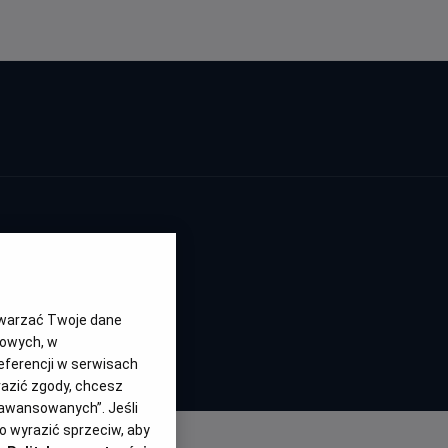
- UA
twarzać Twoje dane
gowych, w
eferencji w serwisach
yrazić zgody, chcesz
aawansowanych”. Jeśli
 wyrazić sprzeciw, aby