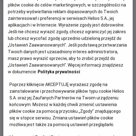
OCENA HELIOS
rok
plików cookie do celów marketingowych, w szczególności na
produkcji
potrzeby wyświetlania reklam dopasowanych do Twoich
zainteresowań i preferencji w serwisach Helios S.A., jej
WIĘCEJ SZCZEGÓŁÓW
PREMIERA
aplikacjach i w Internecie. Wyrażenie zgody jest dobrowolne.
Jeśli nie chcesz wyrazić zgody, chcesz ograniczyć jej zakres
27 czerwca 2025
REŻYSERIA
SCENARIUSZ
lub chcesz wycofać zgodę uprzednio udzieloną przejdź do
WYBIERZ SWOJE KINO
„Ustawień Zaawansowanych”. Jeśli podstawą przetwarzania
Gerard Johnstone
James Wan, Akela Cooper,
ABY ZOBACZYĆ GODZINY SEANSÓW
Twoich danych jest uzasadniony interes administratora,
Gerard Johnstone
masz prawo wyrazić sprzeciw, aby to zrobić przejdź do
OBSADA
„Ustawień Zaawansowanych”. Więcej informacji znajdziesz
Bełchatów
-
Helios
Allison Williams, Jemaine Clement, Violet McGraw
w dokumencie
Polityka prywatności
Białystok
-
Helios Alfa
Białystok
-
Helios Biała
Poprzez kliknięcie AKCEPTUJĘ wyrażasz zgodę na
Białystok
-
Helios Jurowiecka
zainstalowanie i przechowywanie plików typu cookie Helios
Bielsko-Biała
-
Helios
S.A. oraz jej Zaufanych Partnerów na Twoim urządzeniu
Bydgoszcz
-
Helios
końcowym. Możesz w każdej chwili zmienić ustawienia
Dąbrowa Górnicza
-
Helios
plików cookie za pomocą przycisku „Zgody” znajdującego
Gdańsk
-
Helios Forum
się w stopce serwisu. Zmiana ustawień plików cookie
Gdańsk
-
Helios Metropolia
możliwa jest także za pomocą ustawień przeglądarki.
Gdynia
-
Helios
Gniezno
-
Helios