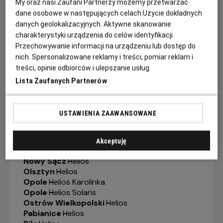
My oraz nasi Zaufani Partnerzy możemy przetwarzać
Gorzów Wielkopolski
-
Helios
dane osobowe w następujących celach:
Użycie dokładnych
Grudziądz
-
Helios
Jelenia Góra
-
Helios
danych geolokalizacyjnych. Aktywne skanowanie
Kalisz
-
Helios
charakterystyki urządzenia do celów identyfikacji.
Katowice
-
Helios
Przechowywanie informacji na urządzeniu lub dostęp do
Kędzierzyn-Koźle
-
Helios
nich. Spersonalizowane reklamy i treści, pomiar reklam i
Kielce
-
Helios
treści, opinie odbiorców i ulepszanie usług.
Konin
-
Helios
Lista Zaufanych Partnerów
Koszalin
-
Helios
Krosno
-
Helios
Legionowo
-
Helios
USTAWIENIA ZAAWANSOWANE
Legnica
-
Helios
Lubin
-
Helios
Łódź
-
Helios
Akceptuję
Łomża
-
Helios
Nowy Sącz
-
Helios
Olsztyn
-
Helios
Opole
-
Helios Karolinka
Opole
-
Helios Solaris
Ostrów Wielkopolski
-
Helios
Pabianice
-
Helios