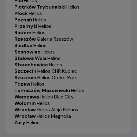
Piła
-
Helios
Piotrków Trybunalski
-
Helios
Płock
-
Helios
Poznań
-
Helios
Przemyśl
-
Helios
Radom
-
Helios
Rzeszów
-
Galeria Rzeszów
Siedlce
-
Helios
Sosnowiec
-
Helios
Stalowa Wola
-
Helios
Starachowice
-
Helios
Szczecin
-
Helios CHR Kupiec
Szczecin
-
Helios Outlet Park
Tczew
-
Helios
Tomaszów Mazowiecki
-
Helios
Warszawa
-
Helios Blue City
Wołomin
-
Helios
Wrocław
-
Helios Aleja Bielany
Wrocław
-
Helios Magnolia
Żory
-
Helios