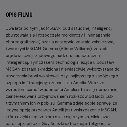
OPIS FILMU
Dwa lata po tym, jak M3GAN, cud sztucznej inteligencji,
zbuntowała się i rozpoczęła morderczy (i nienagannie
choreograficznie) szał, a następnie została zniszczona,
twórczyni M3GAN, Gemma (Allison Williams), została
orędowniczką rządowego nadzoru nad sztuczną
inteligencją. Tymczasem technologia leżąca u podstaw
M3GAN zostaje skradziona i niewłaściwie wykorzystana do
stworzenia broni wojskowej, czyli najlepszego zabójczego
szpiega infiltracyjnego znanej jako Amelia. Wraz ze
wzrostem samoświadomości Amelia staje się coraz mniej
zainteresowana przyjmowaniem rozkazów od ludzi. Lub
trzymaniem ich w pobliżu. Gemma zdaje sobie sprawę, że
jedyną opcją przeciwko Amelii jest wskrzeszenie M3GAN,
która dzięki ulepszeniom staje się szybsza, silniejsza i
bardziej zabójcza. Gdy ścieżki sztucznej inteligencji w