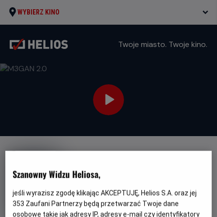
WYBIERZ KINO
Twoje miasto. Twoje kino.
NAPISY
M3GAN 2.0
Szanowny Widzu Heliosa,
Oryginalny
Gatunek
M3GAN 2.0
Thriller / Horror / Science
jeśli wyrazisz zgodę klikając AKCEPTUJĘ, Helios S.A. oraz jej
tytuł
Minimalny
fiction
Od 15 lat
353
Zaufani Partnerzy będą przetwarzać Twoje dane
Czas
wiek
Kraj
124 min
USA (2025)
trwania
i
6.2
osobowe takie jak adresy IP, adresy e-mail czy identyfikatory