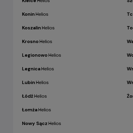
Kielce
-
Helios
Sz
Konin
-
Helios
Tc
Koszalin
-
Helios
To
Krosno
-
Helios
Wa
Legionowo
-
Helios
Wo
Legnica
-
Helios
Wr
Lubin
-
Helios
Wr
Łódź
-
Helios
Żo
Łomża
-
Helios
Nowy Sącz
-
Helios