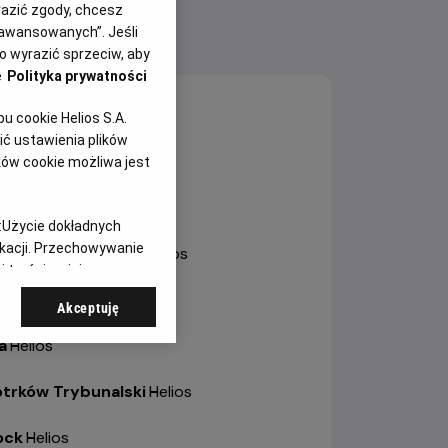
yrazić zgody, chcesz
aawansowanych”. Jeśli
NY SEANSÓW
 wyrazić sprzeciw, aby
e
Polityka prywatności
sztyn
-
Helios
 cookie Helios S.A.
ć ustawienia plików
ole
-
Helios Karolinka
ków cookie możliwa jest
ole
-
Helios Solaris
:
Użycie dokładnych
ikacji. Przechowywanie
trów Wielkopolski
-
Helios
 treści, opinie
bianice
-
Helios
Akceptuję
a
-
Helios
otrków Trybunalski
-
Helios
ock
-
Helios