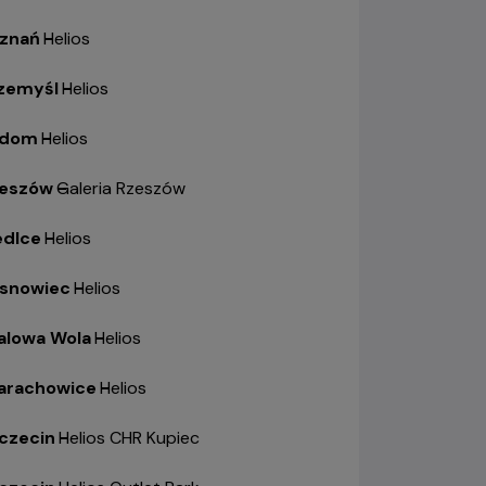
znań
-
Helios
zemyśl
-
Helios
adom
-
Helios
eszów
-
Galeria Rzeszów
edlce
-
Helios
snowiec
-
Helios
alowa Wola
-
Helios
arachowice
-
Helios
czecin
-
Helios CHR Kupiec