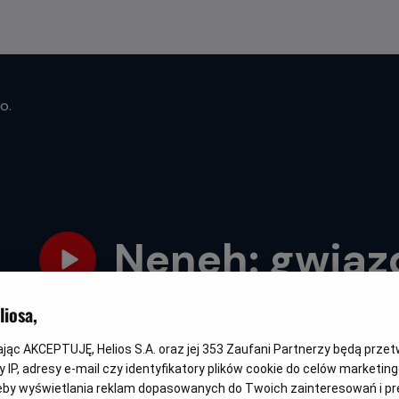
o.
Neneh: gwiaz
Oryginalny
Gatunek
Minimalny
Czas
Neneh Superstar
Komedia / Dramat
Od 15 lat
95 min
iosa,
tytuł
wiek
trwania
kając AKCEPTUJĘ, Helios S.A. oraz jej
353
Zaufani Partnerzy będą prze
 IP, adresy e-mail czy identyfikatory plików cookie do celów marketin
eby wyświetlania reklam dopasowanych do Twoich zainteresowań i pr
DUBBING
NAPISY