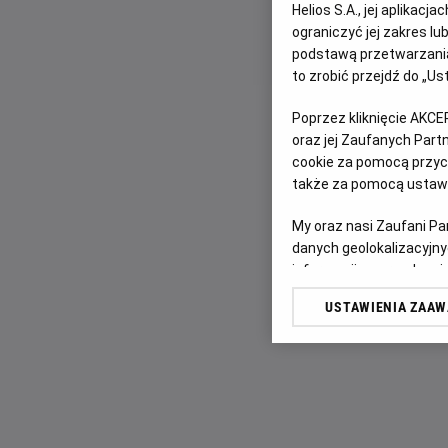
Helios S.A., jej aplikac
ograniczyć jej zakres l
podstawą przetwarzania
to zrobić przejdź do „
Poprzez kliknięcie AKCE
oraz jej Zaufanych Par
cookie za pomocą przyci
także za pomocą ustawi
My oraz nasi Zaufani P
danych geolokalizacyjny
informacji na urządzeniu
odbiorców i ulepszanie u
USTAWIENIA ZAA
Lista Zaufanych Partn