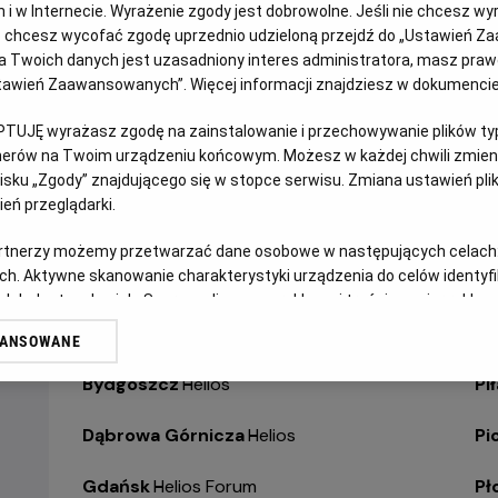
jach i w Internecie. Wyrażenie zgody jest dobrowolne. Jeśli nie chcesz w
ub chcesz wycofać zgodę uprzednio udzieloną przejdź do „Ustawień Z
WYBIERZ SWOJE KINO
ABY ZOBACZYĆ GODZI
 Twoich danych jest uzasadniony interes administratora, masz prawo
Ustawień Zaawansowanych”. Więcej informacji znajdziesz w dokumenci
Bełchatów
-
Helios
Ol
PTUJĘ wyrażasz zgodę na zainstalowanie i przechowywanie plików typu
tnerów na Twoim urządzeniu końcowym. Możesz w każdej chwili zmieni
Białystok
-
Helios Alfa
Op
sku „Zgody” znajdującego się w stopce serwisu. Zmiana ustawień pli
eń przeglądarki.
Białystok
-
Helios Biała
Op
artnerzy możemy przetwarzać dane osobowe w następujących celach
ch. Aktywne skanowanie charakterystyki urządzenia do celów identyf
Białystok
-
Helios Jurowiecka
Os
 lub dostęp do nich. Spersonalizowane reklamy i treści, pomiar reklam i
sług.
Bielsko-Biała
-
Helios
Pa
WANSOWANE
erów
Bydgoszcz
-
Helios
Pił
Dąbrowa Górnicza
-
Helios
Pi
Gdańsk
-
Helios Forum
Pł