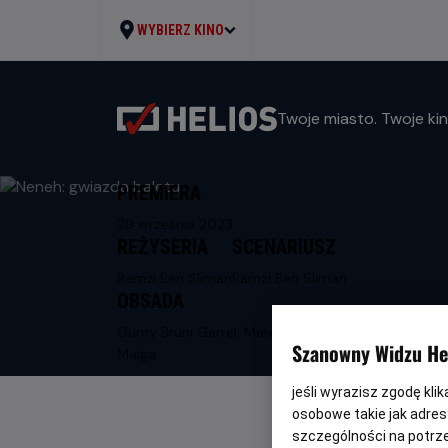
WYBIERZ KINO
Twoje miasto. Twoje kin
PREMIERA
29 września 2023
REŻYSERIA
SCENARIUSZ
Ramzi Ben Sliman
Ramzi Ben Sliman
OBSADA
Oumy Bruni Garrel, Maïwenn, Aïssa
Szanowny Widzu Hel
Maïga
jeśli wyrazisz zgodę kli
osobowe takie jak adresy
szczególności na potrz