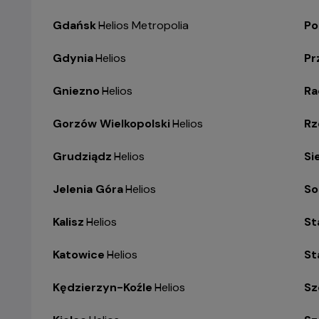
Gdańsk
-
Helios Metropolia
Po
Gdynia
-
Helios
Pr
Gniezno
-
Helios
R
Gorzów Wielkopolski
-
Helios
Rz
Grudziądz
-
Helios
Si
Jelenia Góra
-
Helios
So
Kalisz
-
Helios
St
Katowice
-
Helios
St
Kędzierzyn-Koźle
-
Helios
Sz