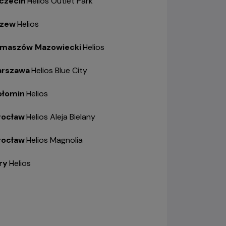
czecin
-
Helios Outlet Park
zew
-
Helios
maszów Mazowiecki
-
Helios
rszawa
-
Helios Blue City
łomin
-
Helios
ocław
-
Helios Aleja Bielany
ocław
-
Helios Magnolia
ry
-
Helios