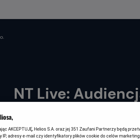
o.
NT Live: Audienc
Gatunek
Minimalny
Czas
Kraj
Spektakl teatralny
Od 15 lat
150 min
Wielka Brytania
wiek
trwania
i
iosa,
rok
produkcji
kając AKCEPTUJĘ, Helios S.A. oraz jej
351
Zaufani Partnerzy będą prze
 IP, adresy e-mail czy identyfikatory plików cookie do celów marketin
NAPISY
WKRÓTCE