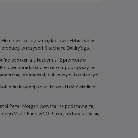
irren wciela się w rolę królowej Elżbiety II w
produkcji w reżyserii Stephena Daldry'ego.
poufne spotkania z każdym z 12 premierów
ja. Królowa doradzała premierom, począwszy od
Camerona, w sprawach publicznych i osobistych.
obiecie kryjącej się za koroną i być świadkami
stoi Peter Morgan, powstał na podstawie tej
kiego West Endu w 2013 roku, a która stała się