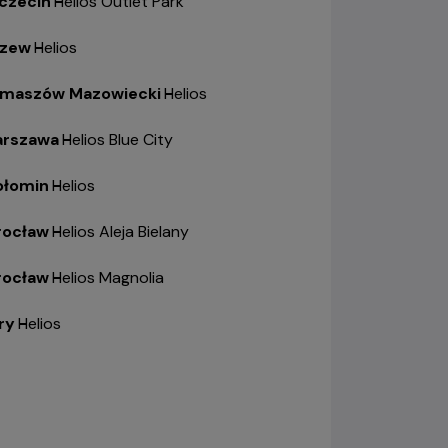
czecin
-
Helios Outlet Park
zew
-
Helios
maszów Mazowiecki
-
Helios
rszawa
-
Helios Blue City
łomin
-
Helios
ocław
-
Helios Aleja Bielany
ocław
-
Helios Magnolia
ry
-
Helios