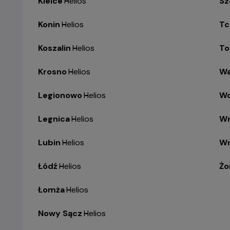
Kielce
-
Helios
Sz
Konin
-
Helios
Tc
Koszalin
-
Helios
To
Krosno
-
Helios
Wa
Legionowo
-
Helios
Wo
Legnica
-
Helios
Wr
Lubin
-
Helios
Wr
Łódź
-
Helios
Żo
Łomża
-
Helios
Nowy Sącz
-
Helios