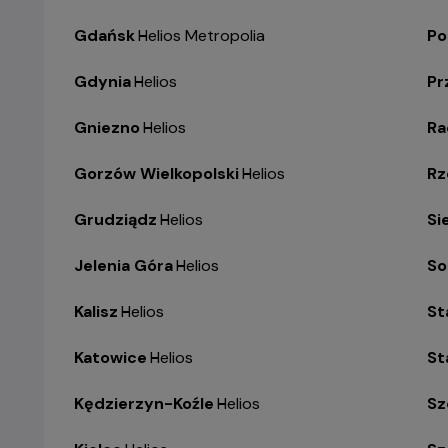
Gdańsk
-
Helios Metropolia
Po
Gdynia
-
Helios
Pr
Gniezno
-
Helios
R
Gorzów Wielkopolski
-
Helios
Rz
Grudziądz
-
Helios
Si
Jelenia Góra
-
Helios
So
Kalisz
-
Helios
St
Katowice
-
Helios
St
Kędzierzyn-Koźle
-
Helios
Sz