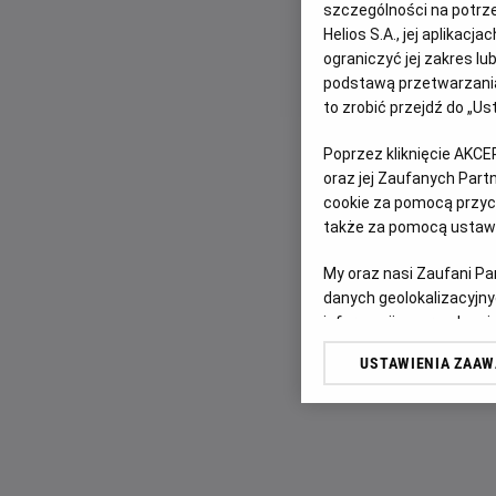
szczególności na potrz
Helios S.A., jej aplikac
ograniczyć jej zakres l
podstawą przetwarzania
to zrobić przejdź do „
Poprzez kliknięcie AKCE
oraz jej Zaufanych Par
cookie za pomocą przyci
także za pomocą ustawi
My oraz nasi Zaufani P
danych geolokalizacyjny
informacji na urządzeniu
odbiorców i ulepszanie u
USTAWIENIA ZAA
Lista Zaufanych Partn