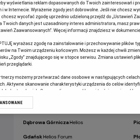
eby wyświetlania reklam dopasowanych do Twoich zainteresowań i pr
jach i w Internecie. Wyrażenie zgody jest dobrowolne. Jeśli nie chcesz w
WYBIERZ SWOJE KINO
ABY ZOBACZYĆ GODZI
ub chcesz wycofać zgodę uprzednio udzieloną przejdź do „Ustawień Z
 Twoich danych jest uzasadniony interes administratora, masz prawo
Ustawień Zaawansowanych”. Więcej informacji znajdziesz w dokumenci
Bełchatów
-
Helios
Ol
PTUJĘ wyrażasz zgodę na zainstalowanie i przechowywanie plików typu
Białystok
-
Helios Alfa
Op
tnerów na Twoim urządzeniu końcowym. Możesz w każdej chwili zmieni
sku „Zgody” znajdującego się w stopce serwisu. Zmiana ustawień pli
eń przeglądarki.
Białystok
-
Helios Biała
Op
artnerzy możemy przetwarzać dane osobowe w następujących celach
Białystok
-
Helios Jurowiecka
Os
ch. Aktywne skanowanie charakterystyki urządzenia do celów identyf
 lub dostęp do nich. Spersonalizowane reklamy i treści, pomiar reklam i
Bielsko-Biała
-
Helios
Pa
sług.
WANSOWANE
erów
Bydgoszcz
-
Helios
Pił
Dąbrowa Górnicza
-
Helios
Pi
Gdańsk
-
Helios Forum
Pł