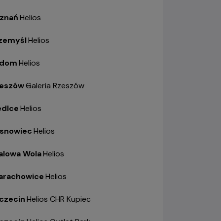
znań
-
Helios
zemyśl
-
Helios
adom
-
Helios
eszów
-
Galeria Rzeszów
edlce
-
Helios
snowiec
-
Helios
alowa Wola
-
Helios
arachowice
-
Helios
czecin
-
Helios CHR Kupiec