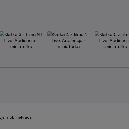
cje mobilne
Praca