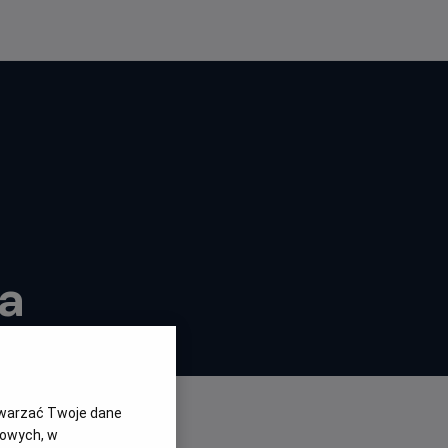
ja
twarzać Twoje dane
gowych, w