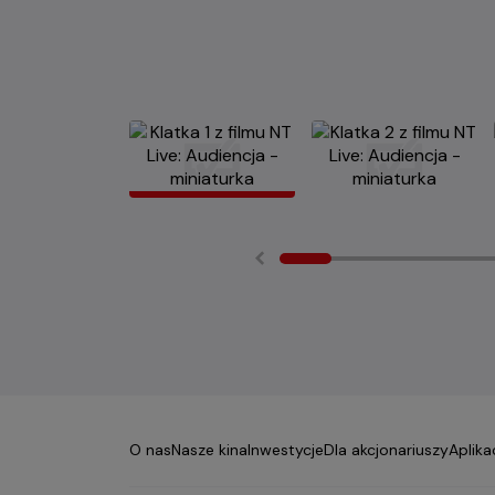
O nas
Nasze kina
Inwestycje
Dla akcjonariuszy
Aplika