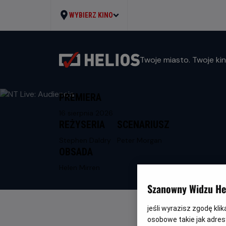
WYBIERZ KINO
Twoje miasto. Twoje kin
PREMIERA
16 sierpnia 2026
REŻYSERIA
SCENARIUSZ
Stephen Daldry
Peter Morgan
OBSADA
Helen Mirren
Szanowny Widzu Hel
jeśli wyrazisz zgodę kli
osobowe takie jak adresy