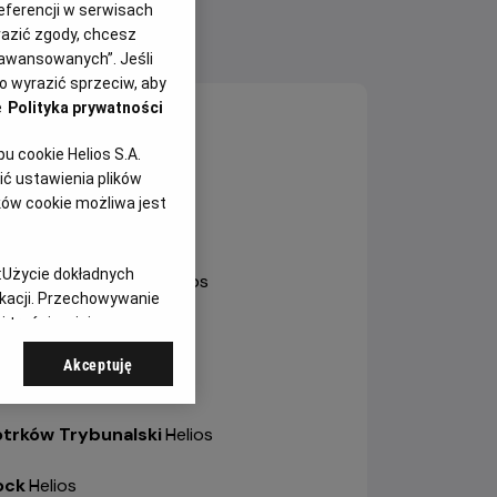
eferencji w serwisach
yrazić zgody, chcesz
NY SEANSÓW
aawansowanych”. Jeśli
 wyrazić sprzeciw, aby
e
Polityka prywatności
sztyn
-
Helios
 cookie Helios S.A.
ole
-
Helios Karolinka
ć ustawienia plików
ków cookie możliwa jest
ole
-
Helios Solaris
:
Użycie dokładnych
trów Wielkopolski
-
Helios
ikacji. Przechowywanie
 treści, opinie
bianice
-
Helios
Akceptuję
a
-
Helios
otrków Trybunalski
-
Helios
ock
-
Helios