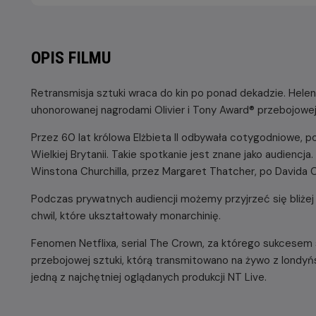
OPIS FILMU
Retransmisja sztuki wraca do kin po ponad dekadzie. Helen M
uhonorowanej nagrodami Olivier i Tony Award® przebojowej 
Przez 60 lat królowa Elżbieta II odbywała cotygodniowe, 
Wielkiej Brytanii. Takie spotkanie jest znane jako audienc
Winstona Churchilla, przez Margaret Thatcher, po Davida 
Podczas prywatnych audiencji możemy przyjrzeć się bliżej k
chwil, które ukształtowały monarchinię.
Fenomen Netflixa, serial The Crown, za którego sukcesem 
przebojowej sztuki, którą transmitowano na żywo z londyńs
jedną z najchętniej oglądanych produkcji NT Live.