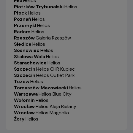
Piła
-
Helios
Piotrków Trybunalski
-
Helios
Płock
-
Helios
Poznań
-
Helios
Przemyśl
-
Helios
Radom
-
Helios
Rzeszów
-
Galeria Rzeszów
Siedlce
-
Helios
Sosnowiec
-
Helios
Stalowa Wola
-
Helios
Starachowice
-
Helios
Szczecin
-
Helios CHR Kupiec
Szczecin
-
Helios Outlet Park
Tczew
-
Helios
Tomaszów Mazowiecki
-
Helios
Warszawa
-
Helios Blue City
Wołomin
-
Helios
Wrocław
-
Helios Aleja Bielany
Wrocław
-
Helios Magnolia
Żory
-
Helios