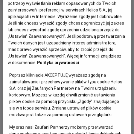
produkcji
potrzeby wyświetlania reklam dopasowanych do Twoich
zainteresowań i preferencji w serwisach Helios S.A., jej
aplikacjach i w Internecie. Wyrażenie zgody jest dobrowolne.
WIĘCEJ SZCZEGÓŁÓW
PREMIERA
Jeśli nie chcesz wyrazić zgody, chcesz ograniczyć jej zakres
lub chcesz wycofać zgodę uprzednio udzieloną przejdź do
4 czerwca 2017
„Ustawień Zaawansowanych”. Jeśli podstawą przetwarzania
WYBIERZ SWOJE KINO
Twoich danych jest uzasadniony interes administratora,
ABY ZOBACZYĆ GODZINY SEANSÓW
masz prawo wyrazić sprzeciw, aby to zrobić przejdź do
„Ustawień Zaawansowanych”. Więcej informacji znajdziesz
w dokumencie
Polityka prywatności
Bełchatów
-
Helios
Białystok
-
Helios Alfa
Poprzez kliknięcie AKCEPTUJĘ wyrażasz zgodę na
Białystok
-
Helios Biała
zainstalowanie i przechowywanie plików typu cookie Helios
Białystok
-
Helios Jurowiecka
S.A. oraz jej Zaufanych Partnerów na Twoim urządzeniu
Bielsko-Biała
-
Helios
końcowym. Możesz w każdej chwili zmienić ustawienia
Bydgoszcz
-
Helios
plików cookie za pomocą przycisku „Zgody” znajdującego
Dąbrowa Górnicza
-
Helios
się w stopce serwisu. Zmiana ustawień plików cookie
Gdańsk
-
Helios Forum
możliwa jest także za pomocą ustawień przeglądarki.
Gdańsk
-
Helios Metropolia
Gdynia
-
Helios
My oraz nasi Zaufani Partnerzy możemy przetwarzać
Gniezno
-
Helios
dane osobowe w następujących celach:
Użycie dokładnych