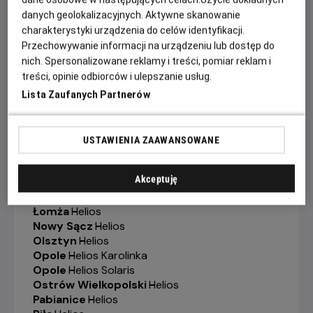
Gorzów Wielkopolski
-
Helios
danych geolokalizacyjnych. Aktywne skanowanie
Grudziądz
-
Helios
charakterystyki urządzenia do celów identyfikacji.
Jelenia Góra
-
Helios
Przechowywanie informacji na urządzeniu lub dostęp do
Kalisz
-
Helios
nich. Spersonalizowane reklamy i treści, pomiar reklam i
Katowice
-
Helios
treści, opinie odbiorców i ulepszanie usług.
Kędzierzyn-Koźle
-
Helios
Kielce
-
Helios
Lista Zaufanych Partnerów
Konin
-
Helios
Koszalin
-
Helios
Krosno
-
Helios
USTAWIENIA ZAAWANSOWANE
Legionowo
-
Helios
Legnica
-
Helios
Akceptuję
Lubin
-
Helios
Łódź
-
Helios
Łomża
-
Helios
Nowy Sącz
-
Helios
Olsztyn
-
Helios
Opole
-
Helios Karolinka
Opole
-
Helios Solaris
Ostrów Wielkopolski
-
Helios
Pabianice
-
Helios