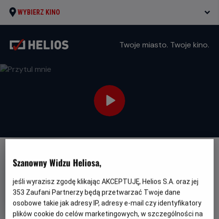
WYBIERZ KINO
Twoje miasto. Twoje kino.
FILM POLSKI
Szanowny Widzu Heliosa,
Przytul mnie
jeśli wyrazisz zgodę klikając AKCEPTUJĘ, Helios S.A. oraz jej
Oryginalny
Gatunek
Przytul mnie
Animowany
353
Zaufani Partnerzy będą przetwarzać Twoje dane
tytuł
Czas
Kraj
60 min
Polska
osobowe takie jak adresy IP, adresy e-mail czy identyfikatory
trwania
i
plików cookie do celów marketingowych, w szczególności na
rok