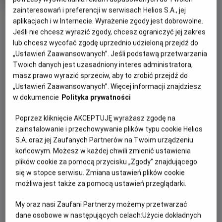
produkcji
zainteresowań i preferencji w serwisach Helios S.A., jej
aplikacjach i w Internecie. Wyrażenie zgody jest dobrowolne.
Jeśli nie chcesz wyrazić zgody, chcesz ograniczyć jej zakres
WIĘCEJ SZCZEGÓŁÓW
PREMIERA
lub chcesz wycofać zgodę uprzednio udzieloną przejdź do
18 września 2026
„Ustawień Zaawansowanych”. Jeśli podstawą przetwarzania
REŻYSERIA
SCENARIUSZ
WYBIERZ SWOJE KINO
Twoich danych jest uzasadniony interes administratora,
masz prawo wyrazić sprzeciw, aby to zrobić przejdź do
Zach Cregger
Shay Hatten, Zach Cregger
ABY ZOBACZYĆ GODZINY SEANSÓW
OBSADA
„Ustawień Zaawansowanych”. Więcej informacji znajdziesz
w dokumencie
Polityka prywatności
Paul Walter Hauser, Austin Abrams, Zach Cherry, Kali Reis
Bełchatów
-
Helios
Poprzez kliknięcie AKCEPTUJĘ wyrażasz zgodę na
Białystok
-
Helios Alfa
zainstalowanie i przechowywanie plików typu cookie Helios
Białystok
-
Helios Biała
S.A. oraz jej Zaufanych Partnerów na Twoim urządzeniu
Białystok
-
Helios Jurowiecka
końcowym. Możesz w każdej chwili zmienić ustawienia
Bielsko-Biała
-
Helios
plików cookie za pomocą przycisku „Zgody” znajdującego
Bydgoszcz
-
Helios
Dąbrowa Górnicza
-
Helios
się w stopce serwisu. Zmiana ustawień plików cookie
Gdańsk
-
Helios Forum
możliwa jest także za pomocą ustawień przeglądarki.
Gdańsk
-
Helios Metropolia
Gdynia
-
Helios
My oraz nasi Zaufani Partnerzy możemy przetwarzać
Gniezno
-
Helios
dane osobowe w następujących celach:
Użycie dokładnych