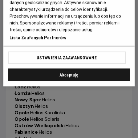
Gorzów Wielkopolski
-
Helios
danych geolokalizacyjnych. Aktywne skanowanie
Grudziądz
-
Helios
charakterystyki urządzenia do celów identyfikacji.
Jelenia Góra
-
Helios
Przechowywanie informacji na urządzeniu lub dostęp do
Kalisz
-
Helios
nich. Spersonalizowane reklamy i treści, pomiar reklam i
Katowice
-
Helios
treści, opinie odbiorców i ulepszanie usług.
Kędzierzyn-Koźle
-
Helios
Lista Zaufanych Partnerów
Kielce
-
Helios
Konin
-
Helios
Koszalin
-
Helios
USTAWIENIA ZAAWANSOWANE
Krosno
-
Helios
Legionowo
-
Helios
Legnica
-
Helios
Akceptuję
Lubin
-
Helios
Łódź
-
Helios
Łomża
-
Helios
Nowy Sącz
-
Helios
Olsztyn
-
Helios
Opole
-
Helios Karolinka
Opole
-
Helios Solaris
Ostrów Wielkopolski
-
Helios
Pabianice
-
Helios