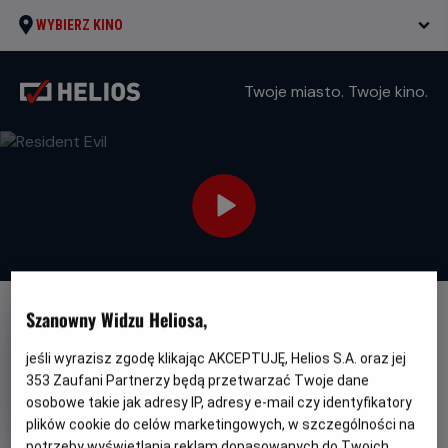
WYBIERZ KINO
Twoje miasto. Twoje kino.
Szanowny Widzu Heliosa,
WKRÓTCE
Resident Evil
jeśli wyrazisz zgodę klikając AKCEPTUJĘ, Helios S.A. oraz jej
353
Zaufani Partnerzy będą przetwarzać Twoje dane
Oryginalny
Gatunek
Minimalny
Resident Evil
Horror
Od 15 lat
osobowe takie jak adresy IP, adresy e-mail czy identyfikatory
tytuł
Kraj
wiek
USA (2026)
i
plików cookie do celów marketingowych, w szczególności na
rok
potrzeby wyświetlania reklam dopasowanych do Twoich