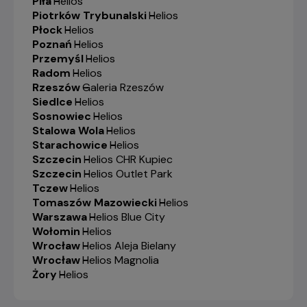
Piła
-
Helios
Piotrków Trybunalski
-
Helios
Płock
-
Helios
Poznań
-
Helios
Przemyśl
-
Helios
Radom
-
Helios
Rzeszów
-
Galeria Rzeszów
Siedlce
-
Helios
Sosnowiec
-
Helios
Stalowa Wola
-
Helios
Starachowice
-
Helios
Szczecin
-
Helios CHR Kupiec
Szczecin
-
Helios Outlet Park
Tczew
-
Helios
Tomaszów Mazowiecki
-
Helios
Warszawa
-
Helios Blue City
Wołomin
-
Helios
Wrocław
-
Helios Aleja Bielany
Wrocław
-
Helios Magnolia
Żory
-
Helios