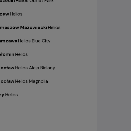
czecin
-
Helios Outlet Park
zew
-
Helios
maszów Mazowiecki
-
Helios
rszawa
-
Helios Blue City
łomin
-
Helios
ocław
-
Helios Aleja Bielany
ocław
-
Helios Magnolia
ry
-
Helios