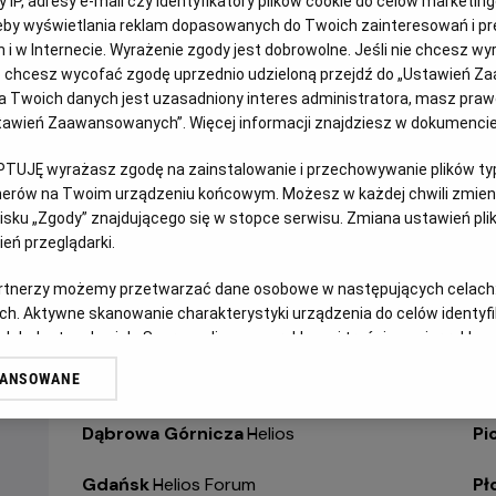
 IP, adresy e-mail czy identyfikatory plików cookie do celów marketin
eby wyświetlania reklam dopasowanych do Twoich zainteresowań i pr
WYBIERZ SWOJE KINO
jach i w Internecie. Wyrażenie zgody jest dobrowolne. Jeśli nie chcesz w
ABY ZOBACZYĆ GODZI
ub chcesz wycofać zgodę uprzednio udzieloną przejdź do „Ustawień Z
 Twoich danych jest uzasadniony interes administratora, masz prawo
Ustawień Zaawansowanych”. Więcej informacji znajdziesz w dokumenci
Bełchatów
-
Helios
Ol
PTUJĘ wyrażasz zgodę na zainstalowanie i przechowywanie plików typu
Białystok
-
Helios Alfa
Op
tnerów na Twoim urządzeniu końcowym. Możesz w każdej chwili zmieni
sku „Zgody” znajdującego się w stopce serwisu. Zmiana ustawień pli
Białystok
-
Helios Biała
Op
eń przeglądarki.
Białystok
-
Helios Jurowiecka
Os
artnerzy możemy przetwarzać dane osobowe w następujących celach
ch. Aktywne skanowanie charakterystyki urządzenia do celów identyf
Bielsko-Biała
-
Helios
Pa
 lub dostęp do nich. Spersonalizowane reklamy i treści, pomiar reklam i
sług.
WANSOWANE
Bydgoszcz
-
Helios
Pił
erów
Dąbrowa Górnicza
-
Helios
Pi
Gdańsk
-
Helios Forum
Pł