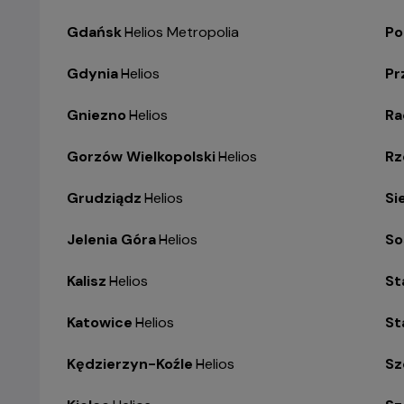
Gdańsk
-
Helios Metropolia
Po
Gdynia
-
Helios
Pr
Gniezno
-
Helios
R
Gorzów Wielkopolski
-
Helios
Rz
Grudziądz
-
Helios
Si
Jelenia Góra
-
Helios
So
Kalisz
-
Helios
St
Katowice
-
Helios
St
Kędzierzyn-Koźle
-
Helios
Sz