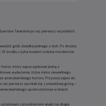
Quentina Tarantina po raz pierwszy na polskich
dwiedzić grób dziadka jednego z nich. Po drodze
ony. W środku czyha bowiem rodzina morderców
 horror, który zapoczątkował jedną z
 filmowe wydarzenie, które mimo niewielkiego
cze amerykańskiego horroru. Przyzwyczajeni do
 raz pierwszy spotkali się z prawdziwą grozą –
ę amerykańskiego społeczeństwa w latach
ę przebojem i przedmiotem analiz na długie