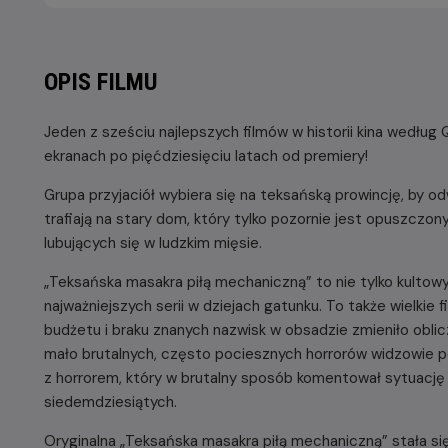
OPIS FILMU
Jeden z sześciu najlepszych filmów w historii kina według 
ekranach po pięćdziesięciu latach od premiery!
Grupa przyjaciół wybiera się na teksańską prowincję, by o
trafiają na stary dom, który tylko pozornie jest opuszcz
lubujących się w ludzkim mięsie.
„Teksańska masakra piłą mechaniczną” to nie tylko kultowy
najważniejszych serii w dziejach gatunku. To także wielkie
budżetu i braku znanych nazwisk w obsadzie zmieniło obli
mało brutalnych, często pociesznych horrorów widzowie po
z horrorem, który w brutalny sposób komentował sytuacj
siedemdziesiątych.
Oryginalna „Teksańska masakra piłą mechaniczną” stała si