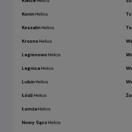
Kielce
-
Helios
Sz
Konin
-
Helios
Tc
Koszalin
-
Helios
To
Krosno
-
Helios
Wa
Legionowo
-
Helios
Wo
Legnica
-
Helios
Wr
Lubin
-
Helios
Wr
Łódź
-
Helios
Żo
Łomża
-
Helios
Nowy Sącz
-
Helios