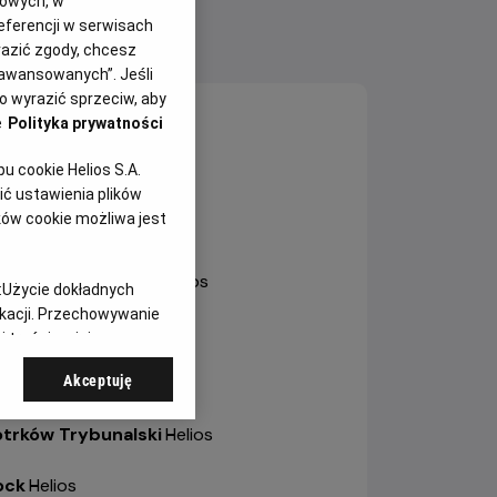
gowych, w
eferencji w serwisach
yrazić zgody, chcesz
NY SEANSÓW
aawansowanych”. Jeśli
 wyrazić sprzeciw, aby
e
Polityka prywatności
sztyn
-
Helios
 cookie Helios S.A.
ole
-
Helios Karolinka
ć ustawienia plików
ków cookie możliwa jest
ole
-
Helios Solaris
trów Wielkopolski
-
Helios
:
Użycie dokładnych
ikacji. Przechowywanie
bianice
-
Helios
 treści, opinie
a
-
Helios
Akceptuję
otrków Trybunalski
-
Helios
ock
-
Helios