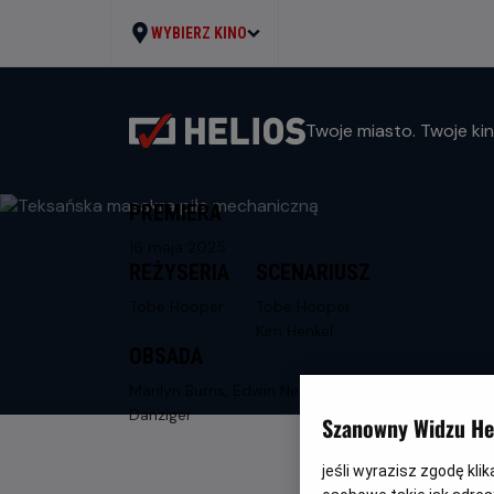
WYBIERZ KINO
Twoje miasto. Twoje kin
PREMIERA
16 maja 2025
REŻYSERIA
SCENARIUSZ
Tobe Hooper
Tobe Hooper,
Kim Henkel
OBSADA
Marilyn Burns, Edwin Neal, Allen
Danziger
Szanowny Widzu Hel
jeśli wyrazisz zgodę kli