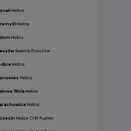
znań
-
Helios
zemyśl
-
Helios
adom
-
Helios
eszów
-
Galeria Rzeszów
edlce
-
Helios
snowiec
-
Helios
alowa Wola
-
Helios
arachowice
-
Helios
czecin
-
Helios CHR Kupiec