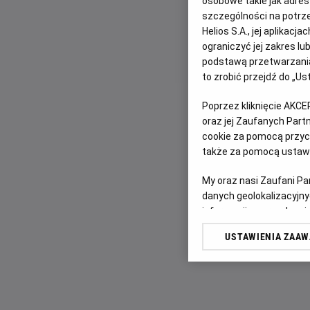
osobowe takie jak adresy
szczególności na potrz
Helios S.A., jej aplikac
ograniczyć jej zakres l
podstawą przetwarzania
to zrobić przejdź do „
Poprzez kliknięcie AKCE
oraz jej Zaufanych Par
cookie za pomocą przyci
także za pomocą ustawi
My oraz nasi Zaufani P
danych geolokalizacyjny
informacji na urządzeniu
odbiorców i ulepszanie u
USTAWIENIA ZAA
Lista Zaufanych Partn