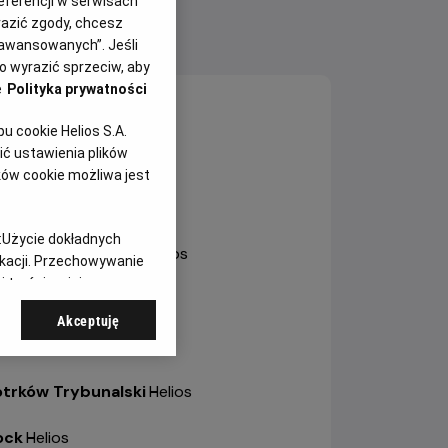
eferencji w serwisach
yrazić zgody, chcesz
aawansowanych”. Jeśli
NY SEANSÓW
 wyrazić sprzeciw, aby
e
Polityka prywatności
sztyn
-
Helios
 cookie Helios S.A.
ć ustawienia plików
ole
-
Helios Karolinka
ków cookie możliwa jest
ole
-
Helios Solaris
:
Użycie dokładnych
trów Wielkopolski
-
Helios
ikacji. Przechowywanie
 treści, opinie
bianice
-
Helios
Akceptuję
a
-
Helios
otrków Trybunalski
-
Helios
ock
-
Helios