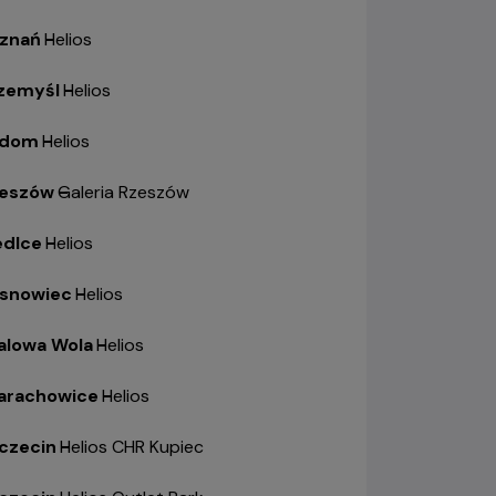
znań
-
Helios
zemyśl
-
Helios
adom
-
Helios
eszów
-
Galeria Rzeszów
edlce
-
Helios
snowiec
-
Helios
alowa Wola
-
Helios
arachowice
-
Helios
czecin
-
Helios CHR Kupiec