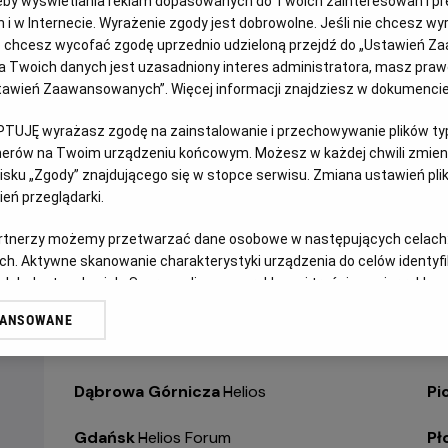
eby wyświetlania reklam dopasowanych do Twoich zainteresowań i pr
jach i w Internecie. Wyrażenie zgody jest dobrowolne. Jeśli nie chcesz w
WYBIERZ SWOJE KINO
ub chcesz wycofać zgodę uprzednio udzieloną przejdź do „Ustawień Z
ABY ZOBACZYĆ GODZI
 Twoich danych jest uzasadniony interes administratora, masz prawo
Ustawień Zaawansowanych”. Więcej informacji znajdziesz w dokumenci
Bełchatów
-
Helios
Ol
PTUJĘ wyrażasz zgodę na zainstalowanie i przechowywanie plików typu
tnerów na Twoim urządzeniu końcowym. Możesz w każdej chwili zmieni
Białystok
-
Helios Alfa
Op
sku „Zgody” znajdującego się w stopce serwisu. Zmiana ustawień pli
eń przeglądarki.
Białystok
-
Helios Biała
Op
artnerzy możemy przetwarzać dane osobowe w następujących celach
Białystok
-
Helios Jurowiecka
Os
ch. Aktywne skanowanie charakterystyki urządzenia do celów identyf
 lub dostęp do nich. Spersonalizowane reklamy i treści, pomiar reklam i
Bielsko-Biała
-
Helios
Pa
sług.
WANSOWANE
erów
Bydgoszcz
-
Helios
Pił
Dąbrowa Górnicza
-
Helios
Pi
Gdańsk
-
Helios Forum
Pł