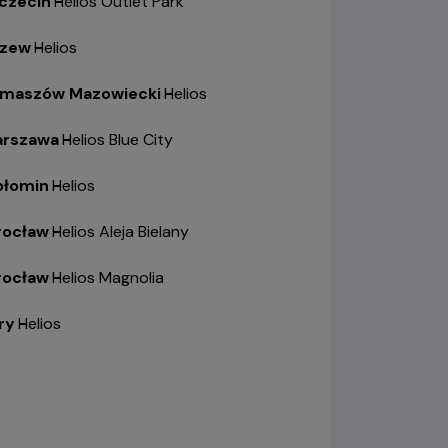
czecin
-
Helios Outlet Park
zew
-
Helios
maszów Mazowiecki
-
Helios
rszawa
-
Helios Blue City
łomin
-
Helios
ocław
-
Helios Aleja Bielany
ocław
-
Helios Magnolia
ry
-
Helios