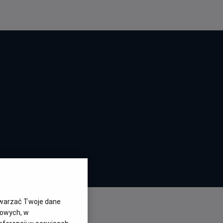
23)
6.2
OCENA HELIOS
twarzać Twoje dane
gowych, w