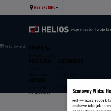
WYBIERZ KINO
Twoje miasto. Twoje kin
PREMIERA
15 września 2023
REŻYSERIA
SCENARIUSZ
Kalina
Marek
Alabrudzińska
Modzelewski
OBSADA
Adam Woronowicz, Izabela Kuna, Maja
Szanowny Widzu Hel
Ostaszewska
jeśli wyrazisz zgodę kli
osobowe takie jak adresy