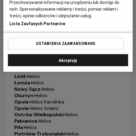
Przechowywanie informacji na urządzeniu lub dostęp do
Jelenia Góra
-
Helios
nich. Spersonalizowane reklamy i treści, pomiar reklam i
Kalisz
-
Helios
treści, opinie odbiorców i ulepszanie usług.
Katowice
-
Helios
Lista Zaufanych Partnerów
Kędzierzyn-Koźle
-
Helios
Kielce
-
Helios
Konin
-
Helios
USTAWIENIA ZAAWANSOWANE
Koszalin
-
Helios
Krosno
-
Helios
Legionowo
-
Helios
Akceptuję
Legnica
-
Helios
Lubin
-
Helios
Łódź
-
Helios
Łomża
-
Helios
Nowy Sącz
-
Helios
Olsztyn
-
Helios
Opole
-
Helios Karolinka
Opole
-
Helios Solaris
Ostrów Wielkopolski
-
Helios
Pabianice
-
Helios
Piła
-
Helios
Piotrków Trybunalski
-
Helios