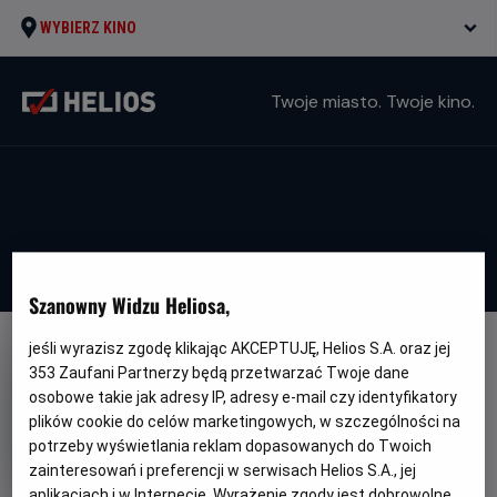
WYBIERZ KINO
Twoje miasto. Twoje kino.
Szanowny Widzu Heliosa,
jeśli wyrazisz zgodę klikając AKCEPTUJĘ, Helios S.A. oraz jej
353
Zaufani Partnerzy będą przetwarzać Twoje dane
osobowe takie jak adresy IP, adresy e-mail czy identyfikatory
plików cookie do celów marketingowych, w szczególności na
The Grudge: Klątwa
potrzeby wyświetlania reklam dopasowanych do Twoich
zainteresowań i preferencji w serwisach Helios S.A., jej
Oryginalny
Gatunek
Minimalny
The Grudge
Horror
Od 15 lat
aplikacjach i w Internecie. Wyrażenie zgody jest dobrowolne.