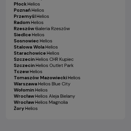
Płock
-
Helios
Poznań
-
Helios
Przemyśl
-
Helios
Radom
-
Helios
Rzeszów
-
Galeria Rzeszów
Siedlce
-
Helios
Sosnowiec
-
Helios
Stalowa Wola
-
Helios
Starachowice
-
Helios
Szczecin
-
Helios CHR Kupiec
Szczecin
-
Helios Outlet Park
Tczew
-
Helios
Tomaszów Mazowiecki
-
Helios
Warszawa
-
Helios Blue City
Wołomin
-
Helios
Wrocław
-
Helios Aleja Bielany
Wrocław
-
Helios Magnolia
Żory
-
Helios