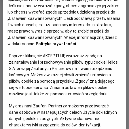
tytuł
Czas
Kraj
wiek
93 min
Kanada, USA
trwania
i
Jeśli nie chcesz wyrazić zgody, chcesz ograniczyć jej zakres
rok
lub chcesz wycofać zgodę uprzednio udzieloną przejdź do
produkcji
„Ustawień Zaawansowanych”. Jeśli podstawą przetwarzania
WIĘCEJ SZCZEGÓŁÓW
PREMIERA
Twoich danych jest uzasadniony interes administratora,
WYBIERZ SWOJE KINO
3 stycznia 2020
masz prawo wyrazić sprzeciw, aby to zrobić przejdź do
REŻYSERIA
SCENARIUSZ
„Ustawień Zaawansowanych”. Więcej informacji znajdziesz
ABY ZOBACZYĆ GODZINY SEANSÓW
w dokumencie
Polityka prywatności
Nicolas Pesce
Nicolas Pesce
OBSADA
Bełchatów
-
Helios
Poprzez kliknięcie AKCEPTUJĘ wyrażasz zgodę na
Betty Gilpin, William Sadler, Andrea Riseborough
Białystok
-
Helios Alfa
zainstalowanie i przechowywanie plików typu cookie Helios
Białystok
-
Helios Biała
S.A. oraz jej Zaufanych Partnerów na Twoim urządzeniu
Białystok
-
Helios Jurowiecka
końcowym. Możesz w każdej chwili zmienić ustawienia
Bielsko-Biała
-
Helios
plików cookie za pomocą przycisku „Zgody” znajdującego
Bydgoszcz
-
Helios
się w stopce serwisu. Zmiana ustawień plików cookie
Dąbrowa Górnicza
-
Helios
możliwa jest także za pomocą ustawień przeglądarki.
Gdańsk
-
Helios Forum
Gdańsk
-
Helios Metropolia
My oraz nasi Zaufani Partnerzy możemy przetwarzać
Gdynia
-
Helios
dane osobowe w następujących celach:
Użycie dokładnych
Gniezno
-
Helios
danych geolokalizacyjnych. Aktywne skanowanie
Gorzów Wielkopolski
-
Helios
charakterystyki urządzenia do celów identyfikacji.
Grudziądz
-
Helios