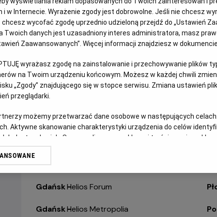
eby wyświetlania reklam dopasowanych do Twoich zainteresowań i pr
jach i w Internecie. Wyrażenie zgody jest dobrowolne. Jeśli nie chcesz w
ub chcesz wycofać zgodę uprzednio udzieloną przejdź do „Ustawień Z
Bełchatów
-
Helios
Ol
 Twoich danych jest uzasadniony interes administratora, masz prawo
Ustawień Zaawansowanych”. Więcej informacji znajdziesz w dokumenci
Białystok
-
Helios Alfa
Op
PTUJĘ wyrażasz zgodę na zainstalowanie i przechowywanie plików typu
Białystok
-
Helios Biała
Op
tnerów na Twoim urządzeniu końcowym. Możesz w każdej chwili zmieni
sku „Zgody” znajdującego się w stopce serwisu. Zmiana ustawień pli
eń przeglądarki.
Białystok
-
Helios Jurowiecka
Os
artnerzy możemy przetwarzać dane osobowe w następujących celach
Bielsko-Biała
-
Helios
Pa
ch. Aktywne skanowanie charakterystyki urządzenia do celów identyf
 lub dostęp do nich. Spersonalizowane reklamy i treści, pomiar reklam i
Bydgoszcz
-
Helios
Pił
sług.
WANSOWANE
erów
Dąbrowa Górnicza
-
Helios
Pi
Gdańsk
-
Helios Forum
Pł
Gdańsk
-
Helios Metropolia
Po