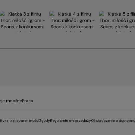
cje mobilne
Praca
lityka transparentności
Zgody
Regulamin e-sprzedaży
Oświadczenie o dostępno