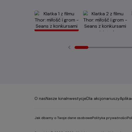
O nas
Nasze kina
Inwestycje
Dla akcjonariuszy
Aplika
Jak dbamy o Twoje dane osobowe
Polityka prywatności
Po