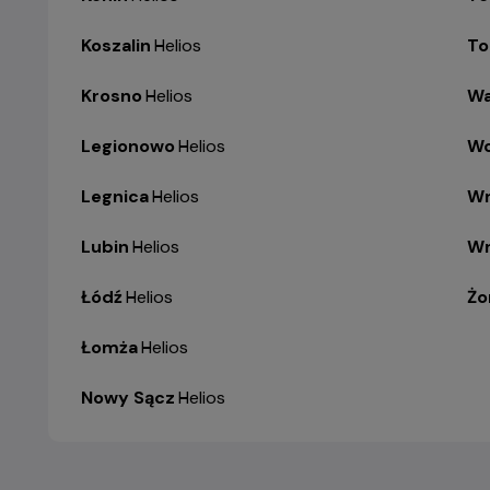
Koszalin
-
Helios
To
Krosno
-
Helios
Wa
Legionowo
-
Helios
Wo
Legnica
-
Helios
Wr
Lubin
-
Helios
Wr
Łódź
-
Helios
Żo
Łomża
-
Helios
Nowy Sącz
-
Helios