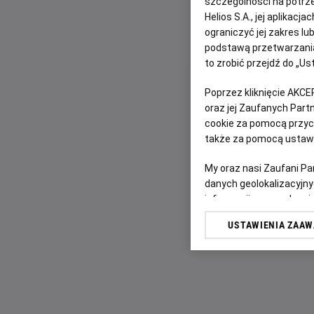
szczególności na potrz
Helios S.A., jej aplikac
ograniczyć jej zakres l
podstawą przetwarzania
to zrobić przejdź do „
Poprzez kliknięcie AKCE
oraz jej Zaufanych Par
cookie za pomocą przyci
także za pomocą ustawi
My oraz nasi Zaufani P
danych geolokalizacyjny
informacji na urządzeniu
odbiorców i ulepszanie u
USTAWIENIA ZAA
Lista Zaufanych Partn