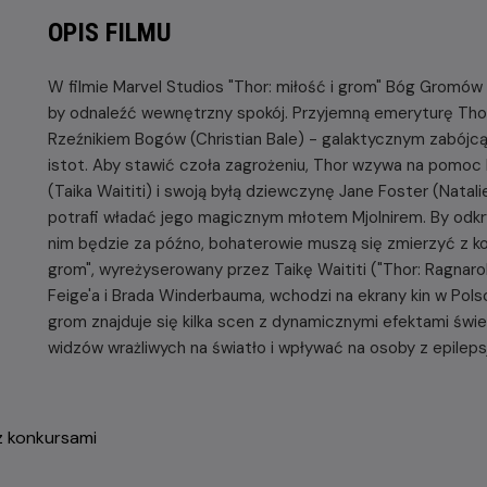
OPIS FILMU
W filmie Marvel Studios "Thor: miłość i grom" Bóg Gromów
by odnaleźć wewnętrzny spokój. Przyjemną emeryturę Tho
Rzeźnikiem Bogów (Christian Bale) - galaktycznym zabójcą
istot. Aby stawić czoła zagrożeniu, Thor wzywa na pomoc
(Taika Waititi) i swoją byłą dziewczynę Jane Foster (Nata
potrafi władać jego magicznym młotem Mjolnirem. By odk
nim będzie za późno, bohaterowie muszą się zmierzyć z ko
grom", wyreżyserowany przez Taikę Waititi ("Thor: Ragnaro
Feige'a i Brada Winderbauma, wchodzi na ekrany kin w Polsce
grom znajduje się kilka scen z dynamicznymi efektami św
widzów wrażliwych na światło i wpływać na osoby z epileps