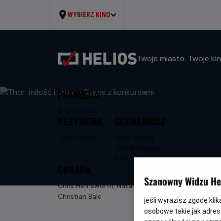
WYBIERZ KINO
Twoje miasto. Twoje kin
PREMIERA
8 lipca 2022
REŻYSERIA
SCENARIUSZ
Taika Waititi
Taika Waititi,
Jennifer Kaytin
Robinson
OBSADA
Szanowny Widzu Hel
Chris Hemsworth, Natalie Portman,
Christian Bale
jeśli wyrazisz zgodę kli
osobowe takie jak adresy