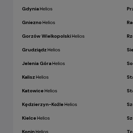
Gdynia
-
Helios
Pr
Gniezno
-
Helios
R
Gorzów Wielkopolski
-
Helios
Rz
Grudziądz
-
Helios
Si
Jelenia Góra
-
Helios
So
Kalisz
-
Helios
St
Katowice
-
Helios
St
Kędzierzyn-Koźle
-
Helios
Sz
Kielce
-
Helios
Sz
Konin
-
Helios
Tc