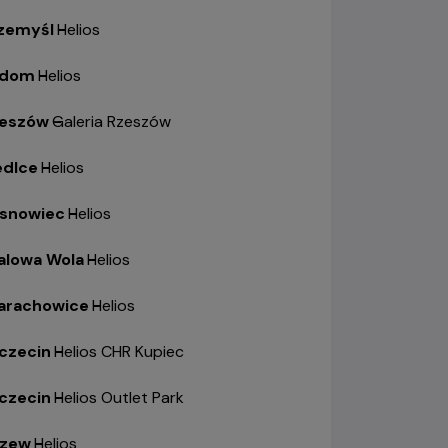
zemyśl
-
Helios
adom
-
Helios
eszów
-
Galeria Rzeszów
edlce
-
Helios
snowiec
-
Helios
alowa Wola
-
Helios
arachowice
-
Helios
czecin
-
Helios CHR Kupiec
czecin
-
Helios Outlet Park
zew
-
Helios