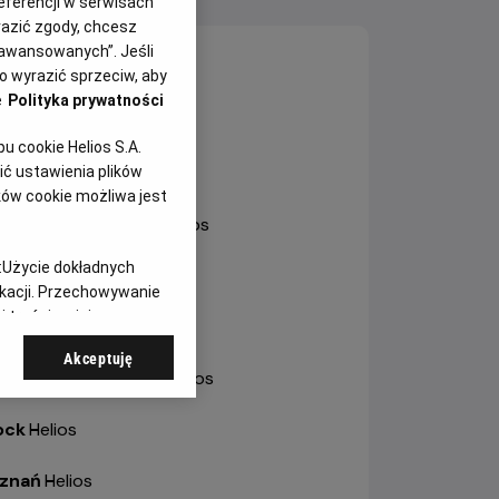
eferencji w serwisach
yrazić zgody, chcesz
aawansowanych”. Jeśli
sztyn
-
Helios
 wyrazić sprzeciw, aby
e
Polityka prywatności
ole
-
Helios Karolinka
 cookie Helios S.A.
ole
-
Helios Solaris
ć ustawienia plików
ków cookie możliwa jest
trów Wielkopolski
-
Helios
:
Użycie dokładnych
bianice
-
Helios
ikacji. Przechowywanie
 treści, opinie
a
-
Helios
Akceptuję
otrków Trybunalski
-
Helios
ock
-
Helios
znań
-
Helios