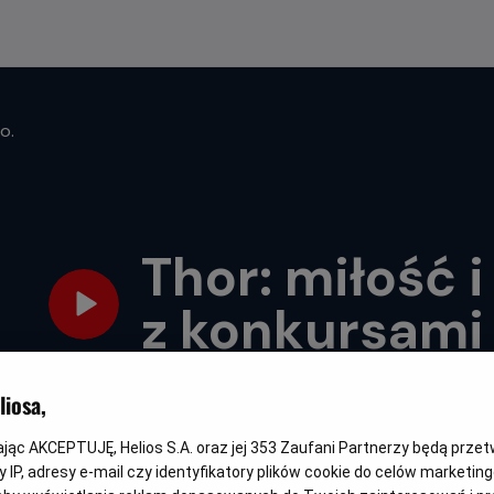
o.
Thor: miłość 
z konkursami
Oryginalny
Gatunek
Minimalny
Cza
Thor: Love and Thunder
Fantasy / Akcja
Od 13 lat
119 
tytuł
wiek
trwa
iosa,
kając AKCEPTUJĘ, Helios S.A. oraz jej
353
Zaufani Partnerzy będą prze
 IP, adresy e-mail czy identyfikatory plików cookie do celów marketin
WYBIERZ SWOJE KINO
ABY ZOBACZYĆ GODZI