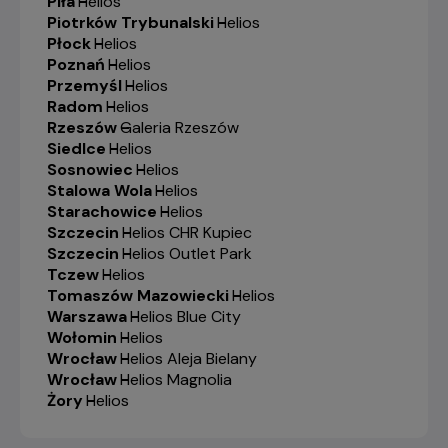
Piła
-
Helios
Piotrków Trybunalski
-
Helios
Płock
-
Helios
Poznań
-
Helios
Przemyśl
-
Helios
Radom
-
Helios
Rzeszów
-
Galeria Rzeszów
Siedlce
-
Helios
Sosnowiec
-
Helios
Stalowa Wola
-
Helios
Starachowice
-
Helios
Szczecin
-
Helios CHR Kupiec
Szczecin
-
Helios Outlet Park
Tczew
-
Helios
Tomaszów Mazowiecki
-
Helios
Warszawa
-
Helios Blue City
Wołomin
-
Helios
Wrocław
-
Helios Aleja Bielany
Wrocław
-
Helios Magnolia
Żory
-
Helios