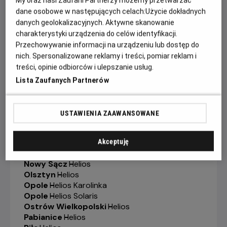
My oraz nasi Zaufani Partnerzy możemy przetwarzać
Gorzów Wielkopolski
-
Helios
dane osobowe w następujących celach:
Użycie dokładnych
Grudziądz
-
Helios
danych geolokalizacyjnych. Aktywne skanowanie
Jelenia Góra
-
Helios
charakterystyki urządzenia do celów identyfikacji.
Kalisz
-
Helios
Przechowywanie informacji na urządzeniu lub dostęp do
Katowice
-
Helios
Kędzierzyn-Koźle
-
Helios
nich. Spersonalizowane reklamy i treści, pomiar reklam i
Kielce
-
Helios
treści, opinie odbiorców i ulepszanie usług.
Konin
-
Helios
Lista Zaufanych Partnerów
Koszalin
-
Helios
Krosno
-
Helios
Legionowo
-
Helios
USTAWIENIA ZAAWANSOWANE
Legnica
-
Helios
Lubin
-
Helios
Łódź
-
Helios
Akceptuję
Łomża
-
Helios
Nowy Sącz
-
Helios
Olsztyn
-
Helios
Opole
-
Helios Karolinka
Opole
-
Helios Solaris
Ostrów Wielkopolski
-
Helios
Pabianice
-
Helios