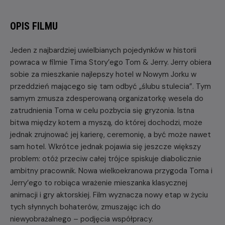
OPIS FILMU
Jeden z najbardziej uwielbianych pojedynków w historii
powraca w filmie Tima Story’ego Tom & Jerry. Jerry obiera
sobie za mieszkanie najlepszy hotel w Nowym Jorku w
przeddzień mającego się tam odbyć „ślubu stulecia”. Tym
samym zmusza zdesperowaną organizatorkę wesela do
zatrudnienia Toma w celu pozbycia się gryzonia. Istna
bitwa między kotem a myszą, do której dochodzi, może
jednak zrujnować jej karierę, ceremonię, a być może nawet
sam hotel. Wkrótce jednak pojawia się jeszcze większy
problem: otóż przeciw całej trójce spiskuje diabolicznie
ambitny pracownik. Nowa wielkoekranowa przygoda Toma i
Jerry’ego to robiąca wrażenie mieszanka klasycznej
animacji i gry aktorskiej. Film wyznacza nowy etap w życiu
tych słynnych bohaterów, zmuszając ich do
niewyobrażalnego – podjęcia współpracy.