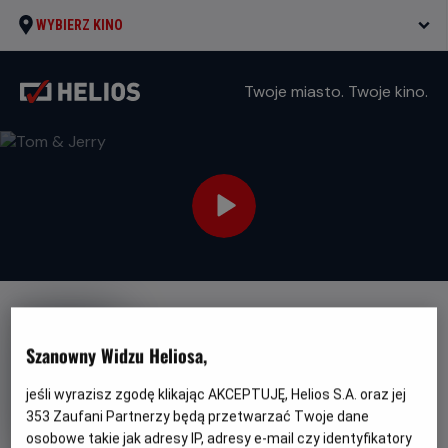
WYBIERZ KINO
Twoje miasto. Twoje kino.
DUBBING
Szanowny Widzu Heliosa,
Tom & Jerry
Oryginalny
Gatunek
Tom & Jerry
Animowany / Komedia /
jeśli wyrazisz zgodę klikając AKCEPTUJĘ, Helios S.A. oraz jej
tytuł
Minimalny
Przygodowy
Od 7 lat
353
Zaufani Partnerzy będą przetwarzać Twoje dane
Czas
Kraj
wiek
101 min
Wielka Brytania, USA
osobowe takie jak adresy IP, adresy e-mail czy identyfikatory
trwania
i