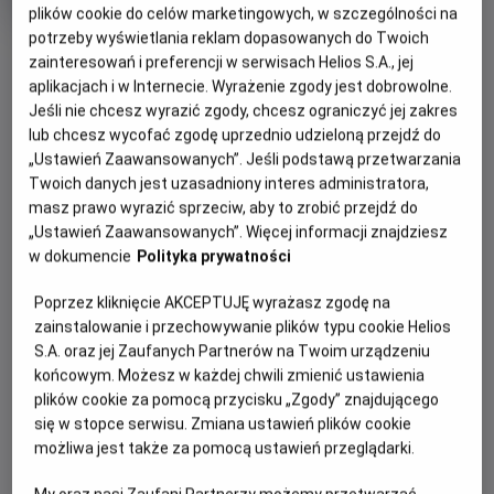
rok
plików cookie do celów marketingowych, w szczególności na
produkcji
potrzeby wyświetlania reklam dopasowanych do Twoich
zainteresowań i preferencji w serwisach Helios S.A., jej
WIĘCEJ SZCZEGÓŁÓW
PREMIERA
aplikacjach i w Internecie. Wyrażenie zgody jest dobrowolne.
Jeśli nie chcesz wyrazić zgody, chcesz ograniczyć jej zakres
29 maja 2021
lub chcesz wycofać zgodę uprzednio udzieloną przejdź do
REŻYSERIA
SCENARIUSZ
WYBIERZ SWOJE KINO
„Ustawień Zaawansowanych”. Jeśli podstawą przetwarzania
Tim Story
Eric Gravning
ABY ZOBACZYĆ GODZINY SEANSÓW
Twoich danych jest uzasadniony interes administratora,
masz prawo wyrazić sprzeciw, aby to zrobić przejdź do
„Ustawień Zaawansowanych”. Więcej informacji znajdziesz
Bełchatów
-
Helios
w dokumencie
Polityka prywatności
Białystok
-
Helios Alfa
Białystok
-
Helios Biała
Poprzez kliknięcie AKCEPTUJĘ wyrażasz zgodę na
Białystok
-
Helios Jurowiecka
zainstalowanie i przechowywanie plików typu cookie Helios
Bielsko-Biała
-
Helios
S.A. oraz jej Zaufanych Partnerów na Twoim urządzeniu
Bydgoszcz
-
Helios
końcowym. Możesz w każdej chwili zmienić ustawienia
Dąbrowa Górnicza
-
Helios
plików cookie za pomocą przycisku „Zgody” znajdującego
Gdańsk
-
Helios Forum
się w stopce serwisu. Zmiana ustawień plików cookie
Gdańsk
-
Helios Metropolia
możliwa jest także za pomocą ustawień przeglądarki.
Gdynia
-
Helios
Gniezno
-
Helios