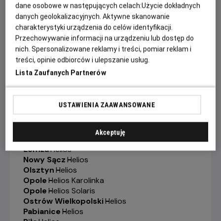
Gorzów Wielkopolski
-
Helios
dane osobowe w następujących celach:
Użycie dokładnych
Grudziądz
-
Helios
danych geolokalizacyjnych. Aktywne skanowanie
Jelenia Góra
-
Helios
charakterystyki urządzenia do celów identyfikacji.
Kalisz
-
Helios
Przechowywanie informacji na urządzeniu lub dostęp do
Katowice
-
Helios
nich. Spersonalizowane reklamy i treści, pomiar reklam i
Kędzierzyn-Koźle
-
Helios
treści, opinie odbiorców i ulepszanie usług.
Kielce
-
Helios
Lista Zaufanych Partnerów
Konin
-
Helios
Koszalin
-
Helios
Krosno
-
Helios
USTAWIENIA ZAAWANSOWANE
Legionowo
-
Helios
Legnica
-
Helios
Lubin
-
Helios
Akceptuję
Łódź
-
Helios
Łomża
-
Helios
Nowy Sącz
-
Helios
Olsztyn
-
Helios
Opole
-
Helios Karolinka
Opole
-
Helios Solaris
Ostrów Wielkopolski
-
Helios
Pabianice
-
Helios