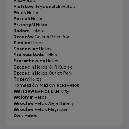
Piła
-
Helios
Piotrków Trybunalski
-
Helios
Płock
-
Helios
Poznań
-
Helios
Przemyśl
-
Helios
Radom
-
Helios
Rzeszów
-
Galeria Rzeszów
Siedlce
-
Helios
Sosnowiec
-
Helios
Stalowa Wola
-
Helios
Starachowice
-
Helios
Szczecin
-
Helios CHR Kupiec
Szczecin
-
Helios Outlet Park
Tczew
-
Helios
Tomaszów Mazowiecki
-
Helios
Warszawa
-
Helios Blue City
Wołomin
-
Helios
Wrocław
-
Helios Aleja Bielany
Wrocław
-
Helios Magnolia
Żory
-
Helios