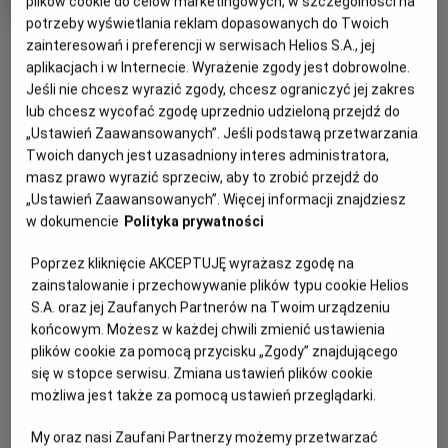
OCENA HELIOS
plików cookie do celów marketingowych, w szczególności na
rok
potrzeby wyświetlania reklam dopasowanych do Twoich
produkcji
zainteresowań i preferencji w serwisach Helios S.A., jej
aplikacjach i w Internecie. Wyrażenie zgody jest dobrowolne.
WIĘCEJ SZCZEGÓŁÓW
PREMIERA
Jeśli nie chcesz wyrazić zgody, chcesz ograniczyć jej zakres
5 maja 2023
lub chcesz wycofać zgodę uprzednio udzieloną przejdź do
REŻYSERIA
SCENARIUSZ
WYBIERZ SWOJE KINO
„Ustawień Zaawansowanych”. Jeśli podstawą przetwarzania
Джеймс Ґанн
Джеймс Ґанн
Twoich danych jest uzasadniony interes administratora,
ABY ZOBACZYĆ GODZINY SEANSÓW
OBSADA
masz prawo wyrazić sprzeciw, aby to zrobić przejdź do
„Ustawień Zaawansowanych”. Więcej informacji znajdziesz
Кріс Пратт, Зої Салдана, Бредлі Купер
w dokumencie
Polityka prywatności
Bełchatów
-
Helios
Białystok
-
Helios Alfa
Poprzez kliknięcie AKCEPTUJĘ wyrażasz zgodę na
Białystok
-
Helios Biała
Białystok
-
Helios Jurowiecka
zainstalowanie i przechowywanie plików typu cookie Helios
Bielsko-Biała
-
Helios
S.A. oraz jej Zaufanych Partnerów na Twoim urządzeniu
Bydgoszcz
-
Helios
końcowym. Możesz w każdej chwili zmienić ustawienia
Dąbrowa Górnicza
-
Helios
plików cookie za pomocą przycisku „Zgody” znajdującego
Gdańsk
-
Helios Forum
się w stopce serwisu. Zmiana ustawień plików cookie
Gdańsk
-
Helios Metropolia
możliwa jest także za pomocą ustawień przeglądarki.
Gdynia
-
Helios
Gniezno
-
Helios
My oraz nasi Zaufani Partnerzy możemy przetwarzać