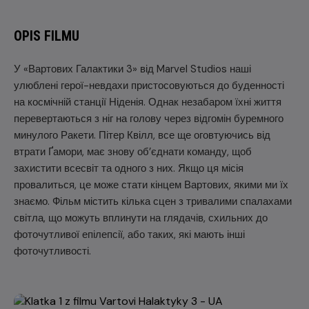
OPIS FILMU
У «Вартових Галактики 3» від Marvel Studios наші
улюблені герої-невдахи пристосовуються до буденності
на космічній станції Ніденія. Однак незабаром їхні життя
перевертаються з ніг на голову через відгомін буремного
минулого Ракети. Пітер Квілл, все ще оговтуючись від
втрати Ґамори, має знову об’єднати команду, щоб
захистити всесвіт та одного з них. Якщо ця місія
провалиться, це може стати кінцем Вартових, якими ми їх
знаємо. Фільм містить кілька сцен з тривалими спалахами
світла, що можуть вплинути на глядачів, схильних до
фоточутливої епілепсії, або таких, які мають інші
фоточутливості.