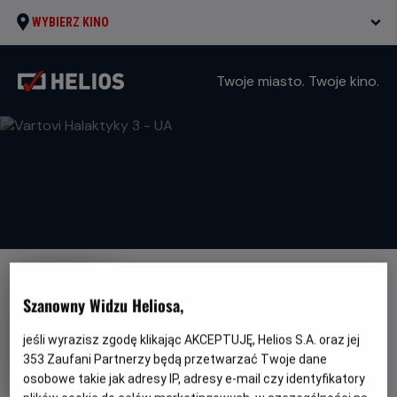
WYBIERZ KINO
Twoje miasto. Twoje kino.
DUBBING
WERSJA JĘZYKOWA UA
Szanowny Widzu Heliosa,
Vartovi Halaktyky 3 - UA
jeśli wyrazisz zgodę klikając AKCEPTUJĘ, Helios S.A. oraz jej
Oryginalny
Gatunek
Guardians of the Galaxy Vol. 3
Fantasy /
tytuł
Minimalny
353
Zaufani Partnerzy będą przetwarzać Twoje dane
Przygodowy / Akcja
Od 13 lat
Czas
Kraj
wiek
150 min
USA (2023)
osobowe takie jak adresy IP, adresy e-mail czy identyfikatory
trwania
i
8.3