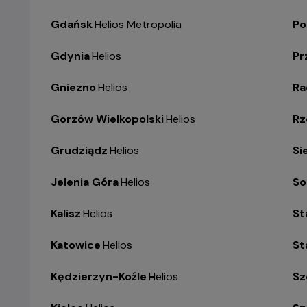
Gdańsk
-
Helios Metropolia
Po
Gdynia
-
Helios
Pr
Gniezno
-
Helios
R
Gorzów Wielkopolski
-
Helios
Rz
Grudziądz
-
Helios
Si
Jelenia Góra
-
Helios
So
Kalisz
-
Helios
St
Katowice
-
Helios
St
Kędzierzyn-Koźle
-
Helios
Sz