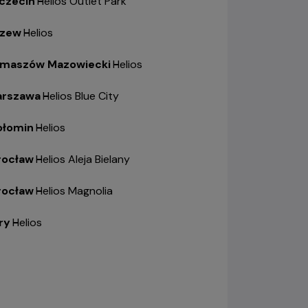
czecin
-
Helios Outlet Park
zew
-
Helios
maszów Mazowiecki
-
Helios
rszawa
-
Helios Blue City
łomin
-
Helios
ocław
-
Helios Aleja Bielany
ocław
-
Helios Magnolia
ry
-
Helios