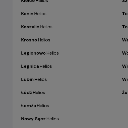
Kielce
-
Helios
Sz
Konin
-
Helios
Tc
Koszalin
-
Helios
To
Krosno
-
Helios
Wa
Legionowo
-
Helios
Wo
Legnica
-
Helios
Wr
Lubin
-
Helios
Wr
Łódź
-
Helios
Żo
Łomża
-
Helios
Nowy Sącz
-
Helios