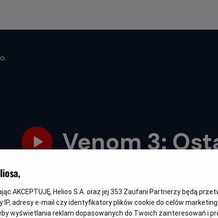
o.
Venom 3: Osta
Oryginalny
Gatunek
Venom: The Last Dance
Przygodowy / Akcja / Science fic
iosa,
tytuł
kając AKCEPTUJĘ, Helios S.A. oraz jej
353
Zaufani Partnerzy będą prze
 IP, adresy e-mail czy identyfikatory plików cookie do celów marketin
eby wyświetlania reklam dopasowanych do Twoich zainteresowań i pr
DUBBING
NAPISY