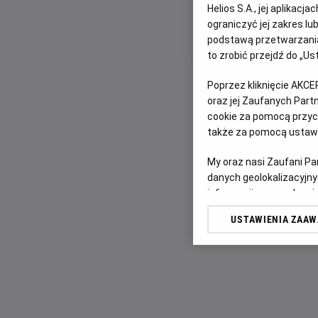
Helios S.A., jej aplikac
ograniczyć jej zakres l
podstawą przetwarzania
to zrobić przejdź do „
Poprzez kliknięcie AKCE
oraz jej Zaufanych Par
cookie za pomocą przyci
także za pomocą ustawi
My oraz nasi Zaufani P
danych geolokalizacyjny
informacji na urządzeniu
odbiorców i ulepszanie u
USTAWIENIA ZAA
Lista Zaufanych Partn