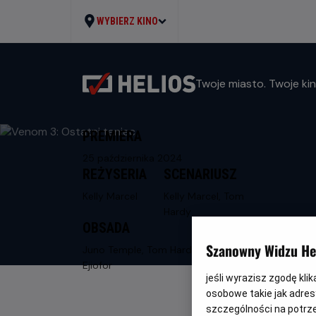
WYBIERZ KINO
Twoje miasto. Twoje kin
PREMIERA
25 października 2024
REŻYSERIA
SCENARIUSZ
Kelly Marcel
Kelly Marcel, Tom
Hardy
OBSADA
Szanowny Widzu Hel
Juno Temple, Tom Hardy, Chiwetel
Ejiofor
jeśli wyrazisz zgodę kli
osobowe takie jak adresy
szczególności na potrz