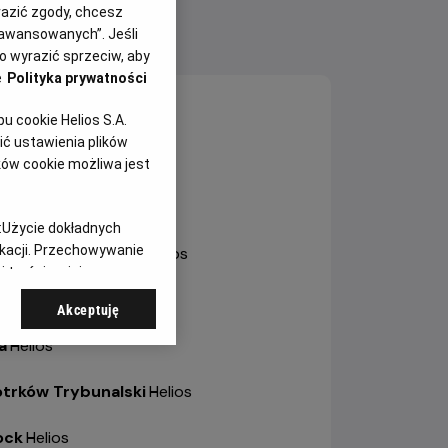
yrazić zgody, chcesz
aawansowanych”. Jeśli
NY SEANSÓW
 wyrazić sprzeciw, aby
e
Polityka prywatności
sztyn
-
Helios
 cookie Helios S.A.
ć ustawienia plików
ole
-
Helios Karolinka
ków cookie możliwa jest
ole
-
Helios Solaris
:
Użycie dokładnych
ikacji. Przechowywanie
trów Wielkopolski
-
Helios
 treści, opinie
bianice
-
Helios
Akceptuję
a
-
Helios
otrków Trybunalski
-
Helios
ock
-
Helios