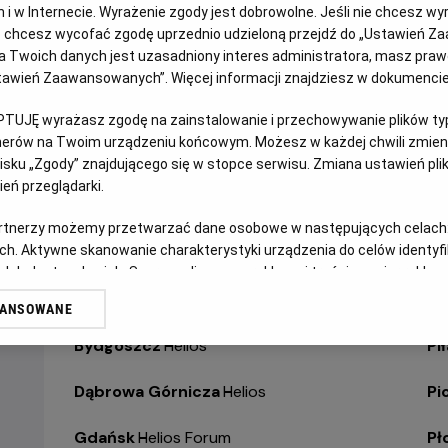
jach i w Internecie. Wyrażenie zgody jest dobrowolne. Jeśli nie chcesz w
ub chcesz wycofać zgodę uprzednio udzieloną przejdź do „Ustawień Z
WYBIERZ SWOJE KINO
ABY ZOBACZYĆ GODZI
 Twoich danych jest uzasadniony interes administratora, masz prawo
Ustawień Zaawansowanych”. Więcej informacji znajdziesz w dokumenci
Bełchatów
-
Helios
Ol
PTUJĘ wyrażasz zgodę na zainstalowanie i przechowywanie plików typu
tnerów na Twoim urządzeniu końcowym. Możesz w każdej chwili zmieni
Białystok
-
Helios Alfa
Op
sku „Zgody” znajdującego się w stopce serwisu. Zmiana ustawień pli
eń przeglądarki.
Białystok
-
Helios Biała
Op
artnerzy możemy przetwarzać dane osobowe w następujących celach
ch. Aktywne skanowanie charakterystyki urządzenia do celów identyf
Białystok
-
Helios Jurowiecka
Os
 lub dostęp do nich. Spersonalizowane reklamy i treści, pomiar reklam i
sług.
Bielsko-Biała
-
Helios
Pa
WANSOWANE
erów
Bydgoszcz
-
Helios
Pił
Dąbrowa Górnicza
-
Helios
Pi
Gdańsk
-
Helios Forum
Pł