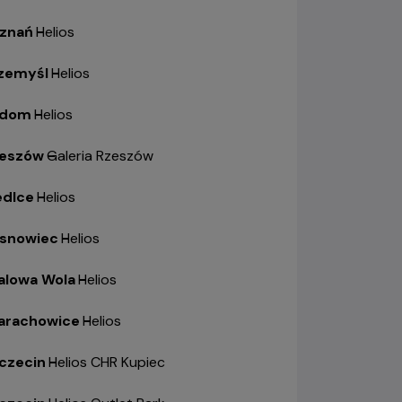
znań
-
Helios
zemyśl
-
Helios
adom
-
Helios
eszów
-
Galeria Rzeszów
edlce
-
Helios
snowiec
-
Helios
alowa Wola
-
Helios
arachowice
-
Helios
czecin
-
Helios CHR Kupiec