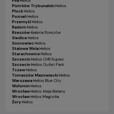
Piła
-
Helios
Piotrków Trybunalski
-
Helios
Płock
-
Helios
Poznań
-
Helios
Przemyśl
-
Helios
Radom
-
Helios
Rzeszów
-
Galeria Rzeszów
Siedlce
-
Helios
Sosnowiec
-
Helios
Stalowa Wola
-
Helios
Starachowice
-
Helios
Szczecin
-
Helios CHR Kupiec
Szczecin
-
Helios Outlet Park
Tczew
-
Helios
Tomaszów Mazowiecki
-
Helios
Warszawa
-
Helios Blue City
Wołomin
-
Helios
Wrocław
-
Helios Aleja Bielany
Wrocław
-
Helios Magnolia
Żory
-
Helios