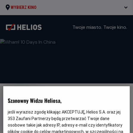
WYBIERZ KINO
Twoje miasto. Twoje kino.
NAPISY
Szanowny Widzu Heliosa,
Wham! 10 Days In China
jeśli wyrazisz zgodę klikając AKCEPTUJĘ, Helios S.A. oraz jej
Oryginalny
Gatunek
Wham! 10 Days In China
Koncert /
353
Zaufani Partnerzy będą przetwarzać Twoje dane
tytuł
Minimalny
Dokument muzyczny
Od 15 lat
osobowe takie jak adresy IP, adresy e-mail czy identyfikatory
Czas
Kraj
wiek
90 min
Wielka Brytania
trwania
i
plików cookie do celów marketingowych, w szczególności na