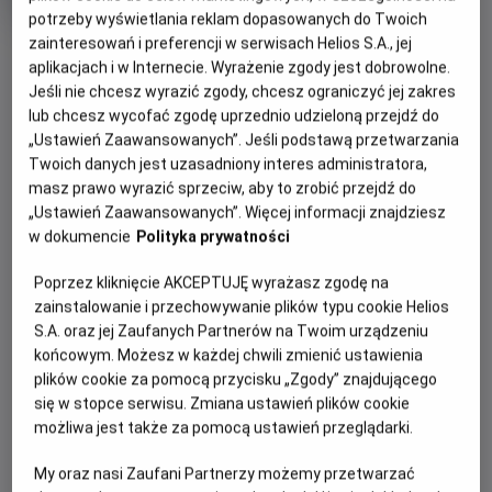
rok
potrzeby wyświetlania reklam dopasowanych do Twoich
produkcji
zainteresowań i preferencji w serwisach Helios S.A., jej
aplikacjach i w Internecie. Wyrażenie zgody jest dobrowolne.
WIĘCEJ SZCZEGÓŁÓW
PREMIERA
Jeśli nie chcesz wyrazić zgody, chcesz ograniczyć jej zakres
lub chcesz wycofać zgodę uprzednio udzieloną przejdź do
28 lipca 2026
REŻYSERIA
SCENARIUSZ
„Ustawień Zaawansowanych”. Jeśli podstawą przetwarzania
WYBIERZ SWOJE KINO
Twoich danych jest uzasadniony interes administratora,
Mike Christie
Mike Christie
ABY ZOBACZYĆ GODZINY SEANSÓW
masz prawo wyrazić sprzeciw, aby to zrobić przejdź do
OBSADA
„Ustawień Zaawansowanych”. Więcej informacji znajdziesz
George Michael, Andrew Ridgeley
w dokumencie
Polityka prywatności
Bełchatów
-
Helios
Białystok
-
Helios Alfa
Poprzez kliknięcie AKCEPTUJĘ wyrażasz zgodę na
Białystok
-
Helios Biała
zainstalowanie i przechowywanie plików typu cookie Helios
Białystok
-
Helios Jurowiecka
S.A. oraz jej Zaufanych Partnerów na Twoim urządzeniu
Bielsko-Biała
-
Helios
końcowym. Możesz w każdej chwili zmienić ustawienia
Bydgoszcz
-
Helios
plików cookie za pomocą przycisku „Zgody” znajdującego
Dąbrowa Górnicza
-
Helios
się w stopce serwisu. Zmiana ustawień plików cookie
Gdańsk
-
Helios Forum
możliwa jest także za pomocą ustawień przeglądarki.
Gdańsk
-
Helios Metropolia
Gdynia
-
Helios
My oraz nasi Zaufani Partnerzy możemy przetwarzać
Gniezno
-
Helios