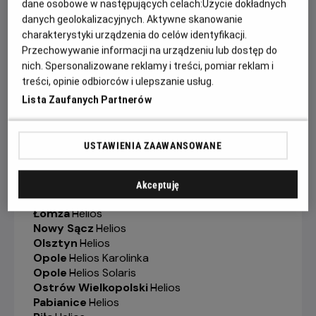
dane osobowe w następujących celach:
Użycie dokładnych
Gorzów Wielkopolski
-
Helios
Grudziądz
-
Helios
danych geolokalizacyjnych. Aktywne skanowanie
Jelenia Góra
-
Helios
charakterystyki urządzenia do celów identyfikacji.
Kalisz
-
Helios
Przechowywanie informacji na urządzeniu lub dostęp do
Katowice
-
Helios
nich. Spersonalizowane reklamy i treści, pomiar reklam i
Kędzierzyn-Koźle
-
Helios
treści, opinie odbiorców i ulepszanie usług.
Kielce
-
Helios
Lista Zaufanych Partnerów
Konin
-
Helios
Koszalin
-
Helios
Krosno
-
Helios
USTAWIENIA ZAAWANSOWANE
Legionowo
-
Helios
Legnica
-
Helios
Lubin
-
Helios
Akceptuję
Łódź
-
Helios
Łomża
-
Helios
Nowy Sącz
-
Helios
Olsztyn
-
Helios
Opole
-
Helios Karolinka
Opole
-
Helios Solaris
Ostrów Wielkopolski
-
Helios
Pabianice
-
Helios