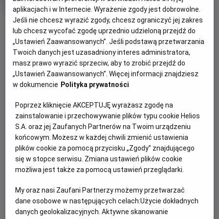
wiek
lat
aplikacjach i w Internecie. Wyrażenie zgody jest dobrowolne.
Czas
Kraj
179 min
USA
trwania
i
Jeśli nie chcesz wyrazić zgody, chcesz ograniczyć jej zakres
rok
lub chcesz wycofać zgodę uprzednio udzieloną przejdź do
WIĘCEJ SZCZEGÓŁÓW
produkcji
PREMIERA
„Ustawień Zaawansowanych”. Jeśli podstawą przetwarzania
WYBIERZ SWOJE KINO
3 stycznia 2014
Twoich danych jest uzasadniony interes administratora,
REŻYSERIA
SCENARIUSZ
masz prawo wyrazić sprzeciw, aby to zrobić przejdź do
ABY ZOBACZYĆ GODZINY SEANSÓW
„Ustawień Zaawansowanych”. Więcej informacji znajdziesz
Martin Scorsese
Terence Winter
w dokumencie
Polityka prywatności
OBSADA
Bełchatów
-
Helios
Matthew McConaughey, Jonah Hill, Leonardo DiCaprio
Białystok
-
Helios Alfa
Poprzez kliknięcie AKCEPTUJĘ wyrażasz zgodę na
Białystok
-
Helios Biała
zainstalowanie i przechowywanie plików typu cookie Helios
Białystok
-
Helios Jurowiecka
S.A. oraz jej Zaufanych Partnerów na Twoim urządzeniu
Bielsko-Biała
-
Helios
końcowym. Możesz w każdej chwili zmienić ustawienia
Bydgoszcz
-
Helios
plików cookie za pomocą przycisku „Zgody” znajdującego
Dąbrowa Górnicza
-
Helios
się w stopce serwisu. Zmiana ustawień plików cookie
Gdańsk
-
Helios Forum
możliwa jest także za pomocą ustawień przeglądarki.
Gdańsk
-
Helios Metropolia
Gdynia
-
Helios
My oraz nasi Zaufani Partnerzy możemy przetwarzać
Gniezno
-
Helios
dane osobowe w następujących celach:
Użycie dokładnych
Gorzów Wielkopolski
-
Helios
danych geolokalizacyjnych. Aktywne skanowanie
Grudziądz
-
Helios