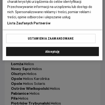
charakterystyki urządzenia do celów identyfikacji.
Jelenia Góra
-
Helios
Przechowywanie informacji na urządzeniu lub dostęp do
Kalisz
-
Helios
nich. Spersonalizowane reklamy i treści, pomiar reklam i
Katowice
-
Helios
treści, opinie odbiorców i ulepszanie usług.
Kędzierzyn-Koźle
-
Helios
Lista Zaufanych Partnerów
Kielce
-
Helios
Konin
-
Helios
Koszalin
-
Helios
Krosno
-
Helios
USTAWIENIA ZAAWANSOWANE
Legionowo
-
Helios
Legnica
-
Helios
Akceptuję
Lubin
-
Helios
Łódź
-
Helios
Łomża
-
Helios
Nowy Sącz
-
Helios
Olsztyn
-
Helios
Opole
-
Helios Karolinka
Opole
-
Helios Solaris
Ostrów Wielkopolski
-
Helios
Pabianice
-
Helios
Piła
-
Helios
Piotrków Trybunalski
-
Helios