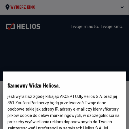
WYBIERZ KINO
Twoje miasto. Twoje kino.
Szanowny Widzu Heliosa,
jeśli wyrazisz zgodę klikając AKCEPTUJĘ, Helios S.A. oraz jej
351
Zaufani Partnerzy będą przetwarzać Twoje dane
osobowe takie jak adresy IP, adresy e-mail czy identyfikatory
Wilk z Wall Street
plików cookie do celów marketingowych, w szczególności na
potrzeby wyświetlania reklam dopasowanych do Twoich
Gatunek
Minimalny
Dramat / Biograficzny / Kryminał
Od 15
zainteresowań i preferencji w serwisach Helios S.A., jej