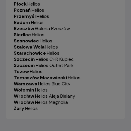
Płock
-
Helios
Poznań
-
Helios
Przemyśl
-
Helios
Radom
-
Helios
Rzeszów
-
Galeria Rzeszów
Siedlce
-
Helios
Sosnowiec
-
Helios
Stalowa Wola
-
Helios
Starachowice
-
Helios
Szczecin
-
Helios CHR Kupiec
Szczecin
-
Helios Outlet Park
Tczew
-
Helios
Tomaszów Mazowiecki
-
Helios
Warszawa
-
Helios Blue City
Wołomin
-
Helios
Wrocław
-
Helios Aleja Bielany
Wrocław
-
Helios Magnolia
Żory
-
Helios