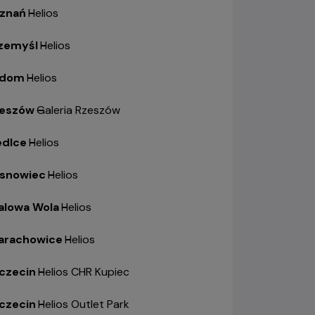
znań
-
Helios
zemyśl
-
Helios
adom
-
Helios
eszów
-
Galeria Rzeszów
edlce
-
Helios
snowiec
-
Helios
alowa Wola
-
Helios
arachowice
-
Helios
czecin
-
Helios CHR Kupiec
czecin
-
Helios Outlet Park