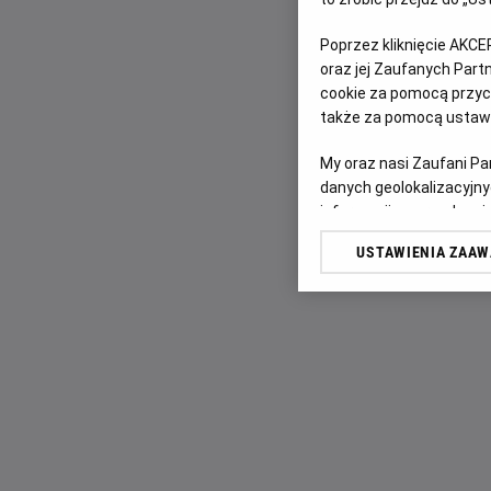
Poprzez kliknięcie AKCE
oraz jej Zaufanych Par
cookie za pomocą przyci
także za pomocą ustawi
My oraz nasi Zaufani P
danych geolokalizacyjny
informacji na urządzeniu
odbiorców i ulepszanie u
USTAWIENIA ZAA
Lista Zaufanych Partn