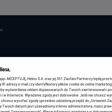
o.
iosa,
Włoskie wakacje
kając AKCEPTUJĘ, Helios S.A. oraz jej
351
Zaufani Partnerzy będą prze
 IP, adresy e-mail czy identyfikatory plików cookie do celów marketin
eby wyświetlania reklam dopasowanych do Twoich zainteresowań i pr
Oryginalny
Gatunek
Minimalny
Czas
Kraj
Made in Italy
Komedia
Od 15 lat
94 min
Wielka B
jach i w Internecie. Wyrażenie zgody jest dobrowolne. Jeśli nie chcesz w
tytuł
wiek
trwania
i
ub chcesz wycofać zgodę uprzednio udzieloną przejdź do „Ustawień Z
rok
 Twoich danych jest uzasadniony interes administratora, masz prawo
produkcji
Ustawień Zaawansowanych”. Więcej informacji znajdziesz w dokumenci