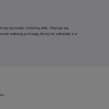
bciej sprzedać rodzinną willę. Okazuje się
e wakacją potrwają dłużej niż zakładali, a w
ści