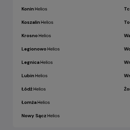
Konin
-
Helios
Tc
Koszalin
-
Helios
To
Krosno
-
Helios
Wa
Legionowo
-
Helios
Wo
Legnica
-
Helios
Wr
Lubin
-
Helios
Wr
Łódź
-
Helios
Żo
Łomża
-
Helios
Nowy Sącz
-
Helios