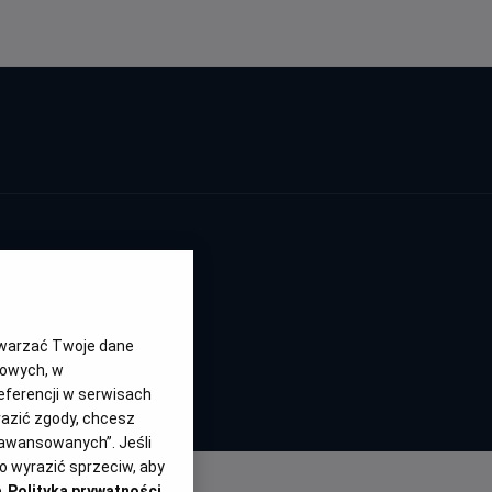
twarzać Twoje dane
gowych, w
eferencji w serwisach
rytania, Włochy
yrazić zgody, chcesz
aawansowanych”. Jeśli
 wyrazić sprzeciw, aby
e
Polityka prywatności