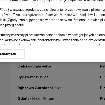
WYBIERZ SWOJE KINO
ABY ZOBACZYĆ GODZI
PTUJĘ wyrażasz zgodę na zainstalowanie i przechowywanie plików typu
tnerów na Twoim urządzeniu końcowym. Możesz w każdej chwili zmieni
sku „Zgody” znajdującego się w stopce serwisu. Zmiana ustawień pli
Bełchatów
-
Helios
Ol
eń przeglądarki.
Białystok
-
Helios Alfa
Op
artnerzy możemy przetwarzać dane osobowe w następujących celach
ch. Aktywne skanowanie charakterystyki urządzenia do celów identyf
Białystok
-
Helios Biała
Op
 lub dostęp do nich. Spersonalizowane reklamy i treści, pomiar reklam i
sług.
WANSOWANE
Białystok
-
Helios Jurowiecka
Os
erów
Bielsko-Biała
-
Helios
Pa
Bydgoszcz
-
Helios
Pił
Dąbrowa Górnicza
-
Helios
Pi
Gdańsk
-
Helios Forum
Pł