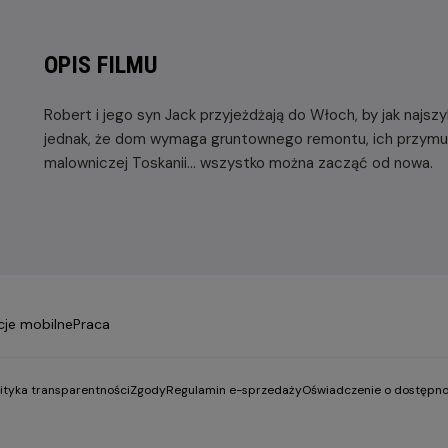
OPIS FILMU
Robert i jego syn Jack przyjeżdżają do Włoch, by jak najszy
jednak, że dom wymaga gruntownego remontu, ich przymusow
malowniczej Toskanii... wszystko można zacząć od nowa.
cje mobilne
Praca
lityka transparentności
Zgody
Regulamin e-sprzedaży
Oświadczenie o dostępno