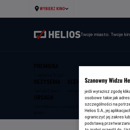
WYBIERZ KINO
Twoje miasto. Twoje kin
PREMIERA
7 sierpnia 2020
Szanowny Widzu Hel
REŻYSERIA
SCENARIUSZ
James D'Arcy
James D'Arcy
jeśli wyrazisz zgodę kli
OBSADA
osobowe takie jak adresy
szczególności na potrz
Liam Neeson, Lindsay Duncan, Valeria
Helios S.A., jej aplikac
Bilello
ograniczyć jej zakres l
podstawą przetwarzania
to zrobić przejdź do „