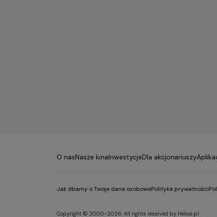
O nas
Nasze kina
Inwestycje
Dla akcjonariuszy
Aplika
Jak dbamy o Twoje dane osobowe
Polityka prywatności
Po
Copyright © 2000-2026. All rights reserved by Helios.pl