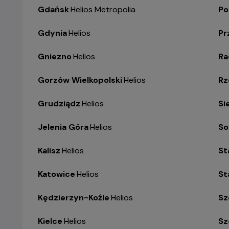
Gdańsk
-
Helios Metropolia
Po
Gdynia
-
Helios
Pr
Gniezno
-
Helios
R
Gorzów Wielkopolski
-
Helios
Rz
Grudziądz
-
Helios
Si
Jelenia Góra
-
Helios
So
Kalisz
-
Helios
St
Katowice
-
Helios
St
Kędzierzyn-Koźle
-
Helios
Sz
Kielce
-
Helios
Sz