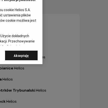
NY SEANSÓW
 cookie Helios S.A.
ć ustawienia plików
ków cookie możliwa jest
sztyn
-
Helios
ole
-
Helios Karolinka
:
Użycie dokładnych
ikacji. Przechowywanie
ole
-
Helios Solaris
 treści, opinie
Akceptuję
trów Wielkopolski
-
Helios
bianice
-
Helios
a
-
Helios
otrków Trybunalski
-
Helios
ock
-
Helios