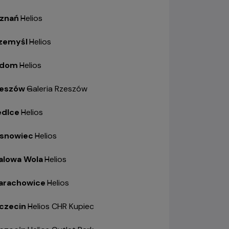
znań
-
Helios
zemyśl
-
Helios
adom
-
Helios
eszów
-
Galeria Rzeszów
edlce
-
Helios
snowiec
-
Helios
alowa Wola
-
Helios
arachowice
-
Helios
czecin
-
Helios CHR Kupiec