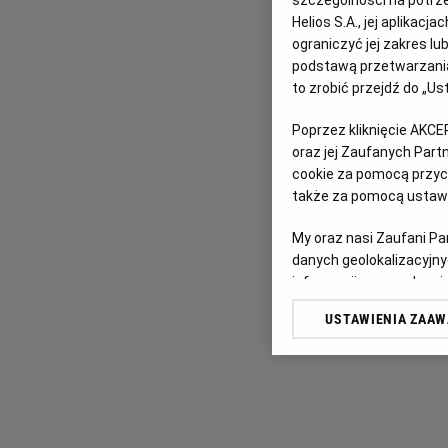
Helios S.A., jej aplikac
ograniczyć jej zakres l
podstawą przetwarzania
to zrobić przejdź do „
Poprzez kliknięcie AKCE
oraz jej Zaufanych Par
cookie za pomocą przyci
także za pomocą ustawi
My oraz nasi Zaufani P
danych geolokalizacyjny
informacji na urządzeniu
odbiorców i ulepszanie u
USTAWIENIA ZAA
Lista Zaufanych Partn