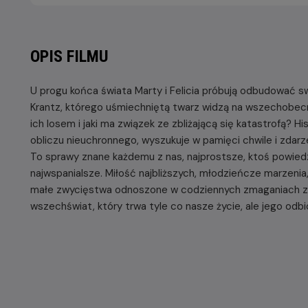
OPIS FILMU
U progu końca świata Marty i Felicia próbują odbudować sw
Krantz, którego uśmiechniętą twarz widzą na wszechobecnyc
ich losem i jaki ma związek ze zbliżającą się katastrofą? 
obliczu nieuchronnego, wyszukuje w pamięci chwile i zdarz
To sprawy znane każdemu z nas, najprostsze, ktoś powiedzi
najwspanialsze. Miłość najbliższych, młodzieńcze marzenia,
małe zwycięstwa odnoszone w codziennych zmaganiach z 
wszechświat, który trwa tyle co nasze życie, ale jego odbi