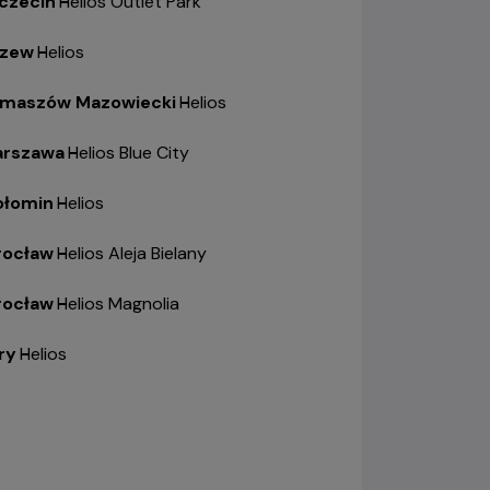
czecin
-
Helios Outlet Park
zew
-
Helios
maszów Mazowiecki
-
Helios
rszawa
-
Helios Blue City
łomin
-
Helios
ocław
-
Helios Aleja Bielany
ocław
-
Helios Magnolia
ry
-
Helios