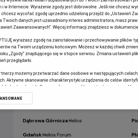
jach i w Internecie. Wyrażenie zgody jest dobrowolne. Jeśli nie chcesz w
WYBIERZ SWOJE KINO
ub chcesz wycofać zgodę uprzednio udzieloną przejdź do „Ustawień Z
ABY ZOBACZYĆ GODZI
 Twoich danych jest uzasadniony interes administratora, masz prawo
Ustawień Zaawansowanych”. Więcej informacji znajdziesz w dokumenci
Bełchatów
-
Helios
Ol
PTUJĘ wyrażasz zgodę na zainstalowanie i przechowywanie plików typu
tnerów na Twoim urządzeniu końcowym. Możesz w każdej chwili zmieni
Białystok
-
Helios Alfa
Op
sku „Zgody” znajdującego się w stopce serwisu. Zmiana ustawień pli
eń przeglądarki.
Białystok
-
Helios Biała
Op
artnerzy możemy przetwarzać dane osobowe w następujących celach
Białystok
-
Helios Jurowiecka
Os
ch. Aktywne skanowanie charakterystyki urządzenia do celów identyf
 lub dostęp do nich. Spersonalizowane reklamy i treści, pomiar reklam i
Bielsko-Biała
-
Helios
Pa
sług.
WANSOWANE
erów
Bydgoszcz
-
Helios
Pił
Dąbrowa Górnicza
-
Helios
Pi
Gdańsk
-
Helios Forum
Pł