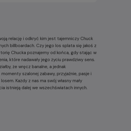
oją relację i odkryć kim jest tajemniczy Chuck
h billboardach. Czy jego los splata się jakoś z
Historię Chucka poznajemy od końca, gdy stając w
enia, które nadawały jego życiu prawdziwy sens.
ałby, że wręcz banalne, a jednak
 momenty szalonej zabawy, przyjaźnie, pasje i
losem. Każdy z nas ma swój własny mały
cia istnieją dalej we wszechświatach innych.