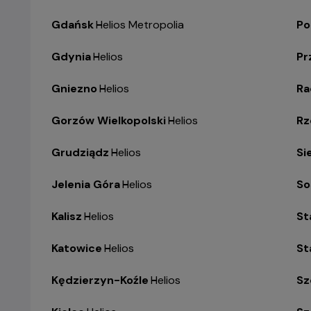
Gdańsk
-
Helios Metropolia
Po
Gdynia
-
Helios
Pr
Gniezno
-
Helios
R
Gorzów Wielkopolski
-
Helios
Rz
Grudziądz
-
Helios
Si
Jelenia Góra
-
Helios
So
Kalisz
-
Helios
St
Katowice
-
Helios
St
Kędzierzyn-Koźle
-
Helios
Sz