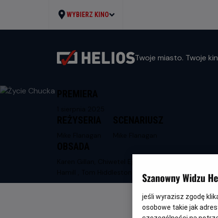
WYBIERZ KINO
Twoje miasto. Twoje kin
PREMIERA
1 sierpnia 2025
REŻYSERIA
SCENARIUSZ
Mike Flanagan
Mike Flanagan
OBSADA
Karen Gillan, Chiwetel Ejifor , Mark
Hamill , Tom Hiddleston
Szanowny Widzu Hel
jeśli wyrazisz zgodę kli
osobowe takie jak adresy
szczególności na potrz