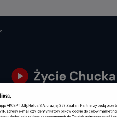
o.
Życie Chucka
Oryginalny
Gatunek
Minimalny
Czas
The Life of Chuck
Fantasy / Dramat
Od 15 lat
111 min
iosa,
tytuł
wiek
trwania
kając AKCEPTUJĘ, Helios S.A. oraz jej
353
Zaufani Partnerzy będą prze
 IP, adresy e-mail czy identyfikatory plików cookie do celów marketin
NAPISY
eby wyświetlania reklam dopasowanych do Twoich zainteresowań i pr