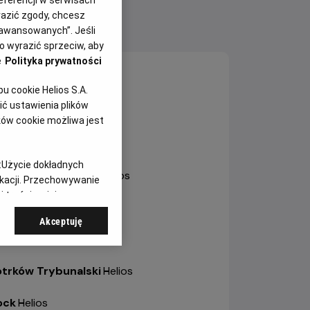
yrazić zgody, chcesz
aawansowanych”. Jeśli
NY SEANSÓW
 wyrazić sprzeciw, aby
e
Polityka prywatności
sztyn
-
Helios
 cookie Helios S.A.
ć ustawienia plików
ole
-
Helios Karolinka
ków cookie możliwa jest
ole
-
Helios Solaris
:
Użycie dokładnych
trów Wielkopolski
-
Helios
ikacji. Przechowywanie
 treści, opinie
bianice
-
Helios
Akceptuję
a
-
Helios
otrków Trybunalski
-
Helios
ock
-
Helios