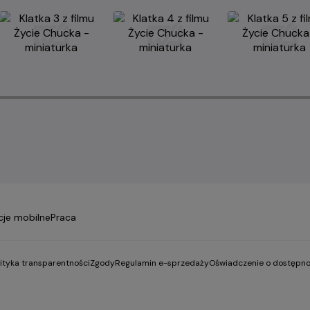
cje mobilne
Praca
lityka transparentności
Zgody
Regulamin e-sprzedaży
Oświadczenie o dostępno