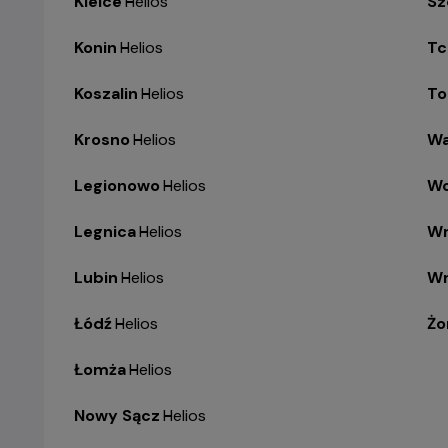
Kielce
-
Helios
Sz
Konin
-
Helios
Tc
Koszalin
-
Helios
To
Krosno
-
Helios
Wa
Legionowo
-
Helios
Wo
Legnica
-
Helios
Wr
Lubin
-
Helios
Wr
Łódź
-
Helios
Żo
Łomża
-
Helios
Nowy Sącz
-
Helios