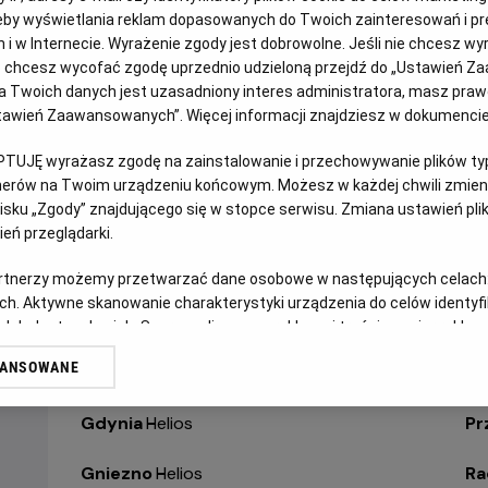
Białystok
-
Helios Alfa
Op
eby wyświetlania reklam dopasowanych do Twoich zainteresowań i pr
jach i w Internecie. Wyrażenie zgody jest dobrowolne. Jeśli nie chcesz w
ub chcesz wycofać zgodę uprzednio udzieloną przejdź do „Ustawień Z
Białystok
-
Helios Biała
Op
 Twoich danych jest uzasadniony interes administratora, masz prawo
Ustawień Zaawansowanych”. Więcej informacji znajdziesz w dokumenci
Białystok
-
Helios Jurowiecka
Os
PTUJĘ wyrażasz zgodę na zainstalowanie i przechowywanie plików typu
Bielsko-Biała
-
Helios
Pa
tnerów na Twoim urządzeniu końcowym. Możesz w każdej chwili zmieni
sku „Zgody” znajdującego się w stopce serwisu. Zmiana ustawień pli
Bydgoszcz
-
Helios
Pił
eń przeglądarki.
Dąbrowa Górnicza
-
Helios
Pi
artnerzy możemy przetwarzać dane osobowe w następujących celach
ch. Aktywne skanowanie charakterystyki urządzenia do celów identyf
Gdańsk
-
Helios Forum
Pł
 lub dostęp do nich. Spersonalizowane reklamy i treści, pomiar reklam i
sług.
WANSOWANE
Gdańsk
-
Helios Metropolia
Po
erów
Gdynia
-
Helios
Pr
Gniezno
-
Helios
R