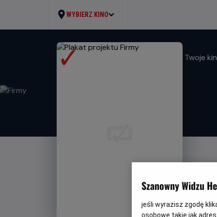
WYBIERZ KINO
Twoje miasto. Twoje kin
Szanowny Widzu Hel
jeśli wyrazisz zgodę kli
osobowe takie jak adresy