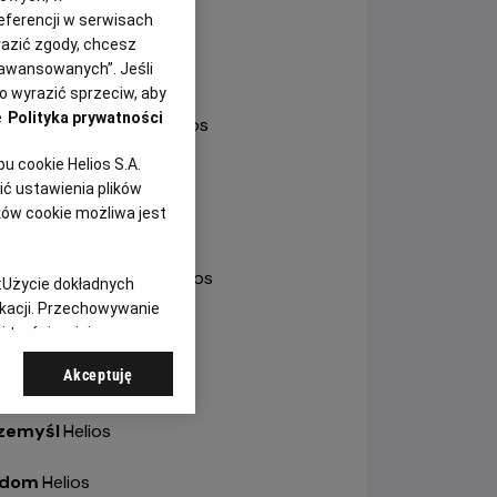
ole
-
Helios Karolinka
eferencji w serwisach
yrazić zgody, chcesz
aawansowanych”. Jeśli
ole
-
Helios Solaris
 wyrazić sprzeciw, aby
e
Polityka prywatności
trów Wielkopolski
-
Helios
 cookie Helios S.A.
bianice
-
Helios
ć ustawienia plików
ków cookie możliwa jest
a
-
Helios
otrków Trybunalski
-
Helios
:
Użycie dokładnych
ikacji. Przechowywanie
ock
-
Helios
 treści, opinie
Akceptuję
znań
-
Helios
zemyśl
-
Helios
adom
-
Helios