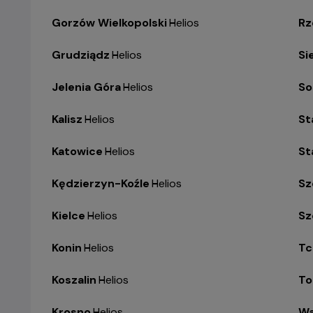
Gorzów Wielkopolski
-
Helios
Rz
Grudziądz
-
Helios
Si
Jelenia Góra
-
Helios
So
Kalisz
-
Helios
St
Katowice
-
Helios
St
Kędzierzyn-Koźle
-
Helios
Sz
Kielce
-
Helios
Sz
Konin
-
Helios
Tc
Koszalin
-
Helios
To
Krosno
-
Helios
Wa