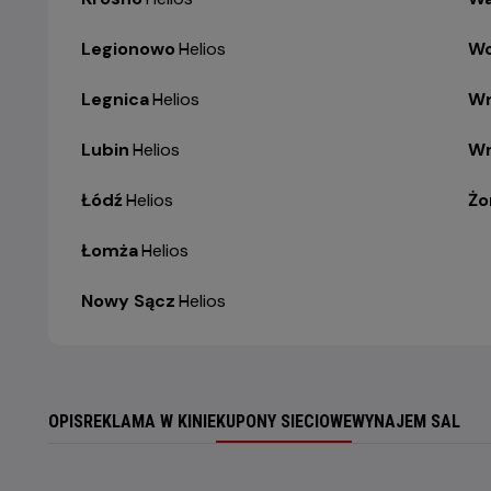
Legionowo
-
Helios
Wo
Legnica
-
Helios
Wr
Lubin
-
Helios
Wr
Łódź
-
Helios
Żo
Łomża
-
Helios
Nowy Sącz
-
Helios
OPIS
REKLAMA W KINIE
KUPONY SIECIOWE
WYNAJEM SAL