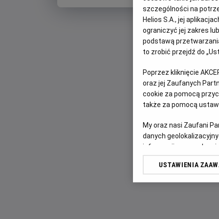
szczególności na potrz
Helios S.A., jej aplikac
ograniczyć jej zakres l
podstawą przetwarzania
to zrobić przejdź do „
Poprzez kliknięcie AKCE
oraz jej Zaufanych Par
cookie za pomocą przyci
także za pomocą ustawi
My oraz nasi Zaufani P
danych geolokalizacyjny
informacji na urządzeniu
odbiorców i ulepszanie u
USTAWIENIA ZAA
Lista Zaufanych Partn