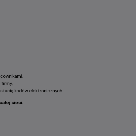
acownikami,
firmy,
stacią kodów elektronicznych.
łej sieci: