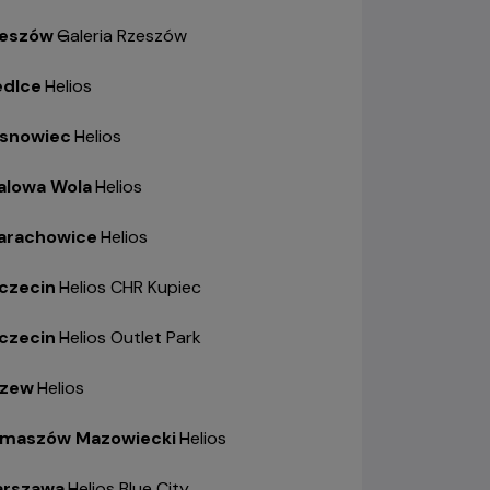
eszów
-
Galeria Rzeszów
edlce
-
Helios
snowiec
-
Helios
alowa Wola
-
Helios
arachowice
-
Helios
czecin
-
Helios CHR Kupiec
czecin
-
Helios Outlet Park
zew
-
Helios
maszów Mazowiecki
-
Helios
rszawa
-
Helios Blue City