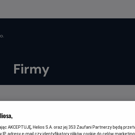
o.
Firmy
WYBIERZ SWOJE KINO
iosa,
Bełchatów
-
Helios
Ol
kając AKCEPTUJĘ, Helios S.A. oraz jej
353
Zaufani Partnerzy będą prze
 IP, adresy e-mail czy identyfikatory plików cookie do celów marketin