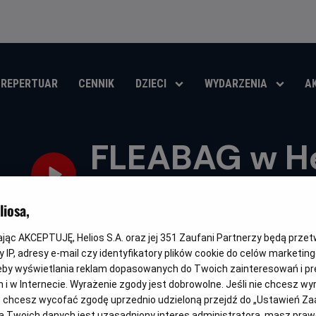
REPERTUAR
CENNIK
DZIECI
WYDARZENIA
A
FLEABAG w He
Scenie
iosa,
Gatunek
Minimalny
Czas
Kraj
Spektakl teatralny
Od 10 lat
80 min
Wielka Brytania 
wiek
trwania
i
kając AKCEPTUJĘ, Helios S.A. oraz jej
351
Zaufani Partnerzy będą prze
rok
 IP, adresy e-mail czy identyfikatory plików cookie do celów marketin
OBSERWUJ
produkcji
eby wyświetlania reklam dopasowanych do Twoich zainteresowań i pr
jach i w Internecie. Wyrażenie zgody jest dobrowolne. Jeśli nie chcesz w
ub chcesz wycofać zgodę uprzednio udzieloną przejdź do „Ustawień Z
 Twoich danych jest uzasadniony interes administratora, masz prawo