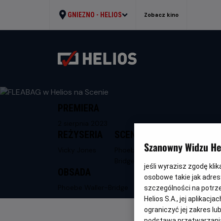
GNIEZNO -
HELIOS
Zobacz kino
PREMIERA
2 sierpnia 2023
REŻYSERIA
SCENARIUSZ
Szanowny Widzu Hel
Vicky Jones
Phoebe Waller-
Bridge
jeśli wyrazisz zgodę kli
OBSADA
osobowe takie jak adresy
Phoebe Waller-Bridge
szczególności na potrz
Helios S.A., jej aplikac
ograniczyć jej zakres l
podstawą przetwarzania