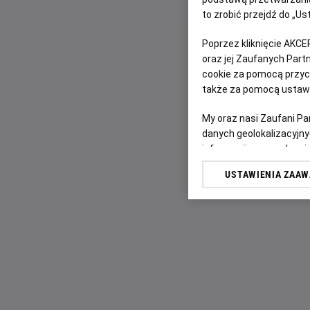
to zrobić przejdź do „
Poprzez kliknięcie AKCE
oraz jej Zaufanych Par
cookie za pomocą przyci
także za pomocą ustawi
My oraz nasi Zaufani P
danych geolokalizacyjny
informacji na urządzeniu
odbiorców i ulepszanie u
USTAWIENIA ZAA
Lista Zaufanych Partn