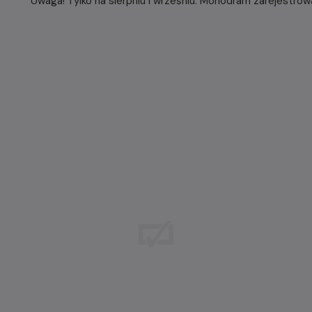
Uwaga! Tylko na sierpniu i wrześniu. Monodram zarejestro