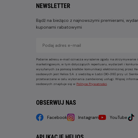
NEWSLETTER
Bądź na bieżąco z najnowszymi premierami, wydarz
kuponami rabatowymi
Podanie adresu e-mail oznacza wyrażenie zgody na otrzymywanie i
marketingowym, w tym dotyczących repertuaru, wydarzeń i konkurs
wysyłanych za pomocą środków komunikacji elektronicznej przez He
osobowych jest Helios S.A. z siedzibą w Łodzi (90-318) przy ul. Sie
przetwarzane w celu wykonania zamówionej usługi. Więcej informa
osobowych znajduje się w
Polityce Prywatności
.
OBSERWUJ NAS
Facebook
Instagram
YouTube
APLIKACJE HELIOS