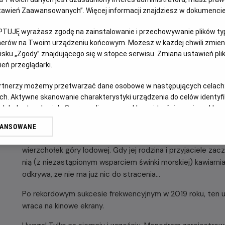
NAPISY
Ustawień Zaawansowanych”. Więcej informacji znajdziesz w dokumenci
PTUJĘ wyrażasz zgodę na zainstalowanie i przechowywanie plików typu
OPIS FILMU
tnerów na Twoim urządzeniu końcowym. Możesz w każdej chwili zmieni
sku „Zgody” znajdującego się w stopce serwisu. Zmiana ustawień pli
eń przeglądarki.
Monodram Fleabag to nie tylko obsypany nagrodami spektakl,
artnerzy możemy przetwarzać dane osobowe w następujących celach
BBC, ale też prawdziwa, sceniczna jazda bez trzymanki! Wa
ch. Aktywne skanowanie charakterystyki urządzenia do celów identyf
bohaterce i jej z pozoru zwykłemu życiu, bezlitośnie, celn
 lub dostęp do nich. Spersonalizowane reklamy i treści, pomiar reklam i
współczesnej młodej kobiety.
sług.
WANSOWANE
erów
Fleabag ma obsesję na punkcie seksu, jest emocjonalnie nie
wierzchołek góry lodowej. Gdy jej rodzina i przyjaciele za
nią (z niezastąpionym wsparciem świnki morskiej) kawiarni
odkrywa, że nie ma już nic do stracenia...
Po rekordowym sukcesie frekwencyjnym w 2019 roku, ten uw
wraca na kinowe ekrany.