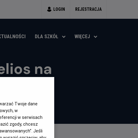
LOGIN
REJESTRACJA
KTUALNOŚCI
DLA SZKÓŁ
WIĘCEJ
lios na
(2023)
twarzać Twoje dane
gowych, w
eferencji w serwisach
yrazić zgody, chcesz
aawansowanych”. Jeśli
 wyrazić sprzeciw, aby