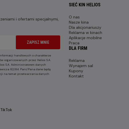
SIEĆ KIN HELIOS
O nas
eniami i ofertami specjalnymi,
Nasze kina
Dla akcjonariuszy
Reklama w kinach
Aplikacje mobilne
ZAPISZ MNIE
Praca
DLA FIRM
nformacji handlowych o charakterze
Reklama
ów organizowanych przez Helios S.A.
lios S.A. Administratorem danych
Wynajem sal
nkiewicza 82/84. Pani/Pana dane będą
Kupony
cji na temat przetwarzania danych
Kontakt
TikTok