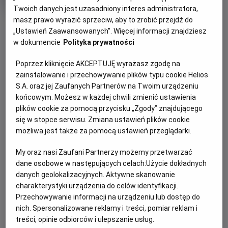
trwania
i
Twoich danych jest uzasadniony interes administratora,
rok
produkcji
masz prawo wyrazić sprzeciw, aby to zrobić przejdź do
OBSERWUJ
„Ustawień Zaawansowanych”. Więcej informacji znajdziesz
w dokumencie
Polityka prywatności
WIĘCEJ SZCZEGÓŁÓW
PREMIERA
Poprzez kliknięcie AKCEPTUJĘ wyrażasz zgodę na
30 kwietnia 2026
zainstalowanie i przechowywanie plików typu cookie Helios
OPIS FILMU
S.A. oraz jej Zaufanych Partnerów na Twoim urządzeniu
końcowym. Możesz w każdej chwili zmienić ustawienia
plików cookie za pomocą przycisku „Zgody” znajdującego
Transmisja meczu Szachtar Donieck - Crystal Palace w
się w stopce serwisu. Zmiana ustawień plików cookie
ramach rozgrywek Ligi Konferencji UEFA.
możliwa jest także za pomocą ustawień przeglądarki.
My oraz nasi Zaufani Partnerzy możemy przetwarzać
ZAPROŚ ZNAJOMYCH
dane osobowe w następujących celach:
Użycie dokładnych
danych geolokalizacyjnych. Aktywne skanowanie
charakterystyki urządzenia do celów identyfikacji.
Przechowywanie informacji na urządzeniu lub dostęp do
nich. Spersonalizowane reklamy i treści, pomiar reklam i
Facebook
Messenger
WhatsApp
treści, opinie odbiorców i ulepszanie usług.