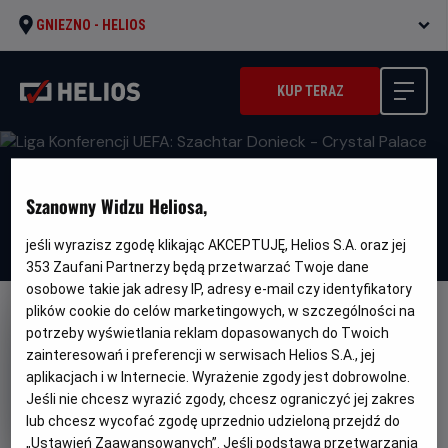
GNIEZNO -
HELIOS
KUP TERAZ
Szanowny Widzu Heliosa,
jeśli wyrazisz zgodę klikając AKCEPTUJĘ, Helios S.A. oraz jej
353
Zaufani Partnerzy będą przetwarzać Twoje dane
osobowe takie jak adresy IP, adresy e-mail czy identyfikatory
plików cookie do celów marketingowych, w szczególności na
FILM POLSKI
potrzeby wyświetlania reklam dopasowanych do Twoich
Liga Konferencji UEFA: Szachtar
zainteresowań i preferencji w serwisach Helios S.A., jej
aplikacjach i w Internecie. Wyrażenie zgody jest dobrowolne.
Donieck - Crystal Palace
Jeśli nie chcesz wyrazić zgody, chcesz ograniczyć jej zakres
Gatunek
Sportowy
lub chcesz wycofać zgodę uprzednio udzieloną przejdź do
Czas
Kraj
150 min
Polska
„Ustawień Zaawansowanych”. Jeśli podstawą przetwarzania