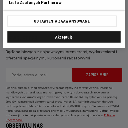
Lista Zaufanych Partnerów
USTAWIENIA ZAAWANSOWANE
NEWSLETTER
Akceptuję
Bądź na bieżąco z najnowszymi premierami, wydarzeniami i
ofertami specjalnymi, kuponami rabatowymi
ZAPISZ MNIE
Podanie adresu e-mail oznacza wyrażenie zgody na otrzymywanie informacji
handlowych o charakterze marketingowym, w tym dotyczących repertuaru,
wydarzeń i konkursów organizowanych przez Helios S.A. wysyłanych za pomocą
środków komunikacji elektronicznej przez Helios S.A. Administratorem danych
osobowych jest Helios S.A. z siedzibą w Łodzi (90-318) przy ul. Sienkiewicza 82/84.
Pani/Pana dane będą przetwarzane w celu wykonania zamówionej usługi. Więcej
informacji na temat przetwarzania danych osobowych znajduje się w
Polityce
Prywatności
.
OBSERWUJ NAS