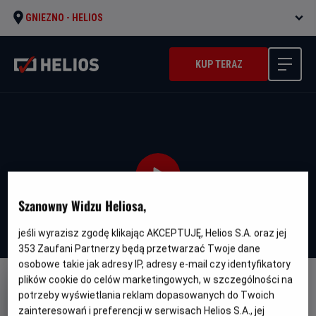
GNIEZNO -
HELIOS
KUP TERAZ
Szanowny Widzu Heliosa,
jeśli wyrazisz zgodę klikając AKCEPTUJĘ, Helios S.A. oraz jej
353
Zaufani Partnerzy będą przetwarzać Twoje dane
osobowe takie jak adresy IP, adresy e-mail czy identyfikatory
plików cookie do celów marketingowych, w szczególności na
WERSJA JĘZYKOWA UA
potrzeby wyświetlania reklam dopasowanych do Twoich
Ostannya Duel' - UA
zainteresowań i preferencji w serwisach Helios S.A., jej