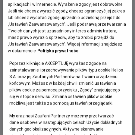
aplikacjach i w Internecie. Wyrażenie zgody jest dobrowolne.
Oryginalny
Gatunek
Minimalny
The Last Duel
Dramat
Od 15 lat
Jeśli nie chcesz wyrazić zgody, chcesz ograniczyć jej zakres
tytuł
Czas
Kraj
wiek
152 min
USA
lub chcesz wycofać zgodę uprzednio udzieloną przejdź do
trwania
i
rok
„Ustawień Zaawansowanych”. Jeśli podstawą przetwarzania
produkcji
Twoich danych jest uzasadniony interes administratora,
masz prawo wyrazić sprzeciw, aby to zrobić przejdź do
„Ustawień Zaawansowanych”. Więcej informacji znajdziesz
w dokumencie
Polityka prywatności
PREMIERA
Poprzez kliknięcie AKCEPTUJĘ wyrażasz zgodę na
OPIS FILMU
zainstalowanie i przechowywanie plików typu cookie Helios
22 października 2021
REŻYSERIA
SCENARIUSZ
S.A. oraz jej Zaufanych Partnerów na Twoim urządzeniu
Епос «Остання дуель» – історична драма, що спонукає до
końcowym. Możesz w każdej chwili zmienić ustawienia
Рідлі Скотт
Метт Деймон, Ніколь
роздумів. Стрічка розповідає про події, що відбуваються
plików cookie za pomocą przycisku „Zgody” znajdującego
Голофценер, Бен Аффлек
на тлі Столітньої війни, та розкриває безмежну могутність
się w stopce serwisu. Zmiana ustawień plików cookie
OBSADA
чоловіків, крихкість правосуддя та відважність однієї
możliwa jest także za pomocą ustawień przeglądarki.
Метт Деймон, Адам Драйвер, Бен Аффлек
жінки, яка готова стати проти всіх, щоб правда перемогла.
My oraz nasi Zaufani Partnerzy możemy przetwarzać
Фільм, заснований на реальних подіях, проливає світло на
dane osobowe w następujących celach:
Użycie dokładnych
давні припущення про останню санкціоновану дуель
danych geolokalizacyjnych. Aktywne skanowanie
Франції: між Жаном де Карружем та Жаком Ле Ґрі,