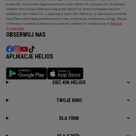
wydarzeń i konkursów organizowanych przez Helios S.A. wysyłanych za pomocą
środków komunikacji elektronicznej przez Helios S.A. Administratorem danych
osobowych jest Helios S.A. z siedzibą w Łodzi (90-318) przy ul. Sienkiewicza 82/84.
Pani/Pana dane będą przetwarzane w celu wykonania zamówionej usługi. Więcej
informacji na temat przetwarzania danych osobowych znajduje się w
Polityce
Prywatności
.
OBSERWUJ NAS
APLIKACJE HELIOS
SIEĆ KIN HELIOS
TWOJE KINO
DLA FIRM