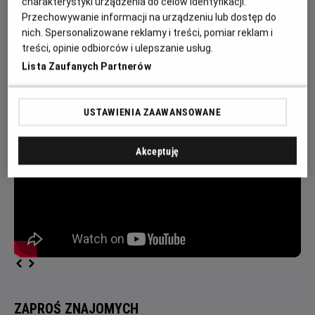
charakterystyki urządzenia do celów identyfikacji.
колишніми друзями, які стали ворогами. Карруж –
Przechowywanie informacji na urządzeniu lub dostęp do
поважний лицар, знаний своєю відвагою та майстерністю
nich. Spersonalizowane reklamy i treści, pomiar reklam i
на полі бою. Ле Ґрі – нормандський сквайр, чий інтелект та
treści, opinie odbiorców i ulepszanie usług.
красномовство зробив його одним із найповажніших членів
Lista Zaufanych Partnerów
двору.
USTAWIENIA ZAAWANSOWANE
Akceptuję
ZAPROŚ ZNAJOMYCH