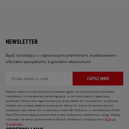
NEWSLETTER
Bądź na bieżąco z najnowszymi premierami, wydarzeniami i
ofertami specjalnymi, kuponami rabatowymi
ZAPISZ MNIE
Podanie adresu e-mail oznacza wyrażenie zgody na otrzymywanie informacji
handlowych o charakterze marketingowym, w tym dotyczących repertuaru,
wydarzeń i konkursów organizowanych przez Helios S.A. wysyłanych za pomocą
środków komunikacji elektronicznej przez Helios S.A. Administratorem danych
osobowych jest Helios S.A. z siedzibą w Łodzi (90-318) przy ul. Sienkiewicza 82/84.
Pani/Pana dane będą przetwarzane w celu wykonania zamówionej usługi. Więcej
informacji na temat przetwarzania danych osobowych znajduje się w
Polityce
Prywatności
.