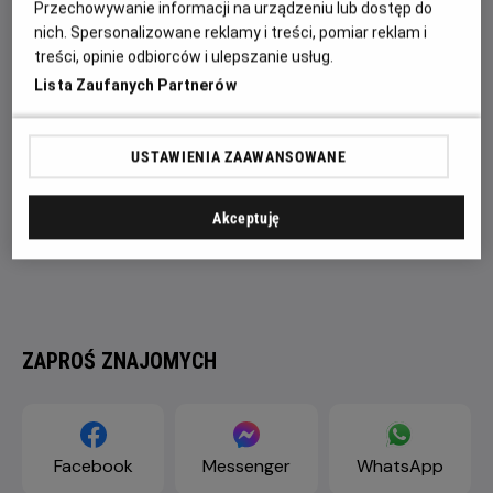
Przechowywanie informacji na urządzeniu lub dostęp do
się na świat.
nich. Spersonalizowane reklamy i treści, pomiar reklam i
treści, opinie odbiorców i ulepszanie usług.
Lista Zaufanych Partnerów
USTAWIENIA ZAAWANSOWANE
Akceptuję
ZAPROŚ ZNAJOMYCH
Facebook
Messenger
WhatsApp