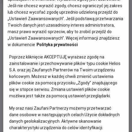
rok
Jeśli nie chcesz wyrazić zgody, chcesz ograniczyć jej zakres
produkcji
OBSERWUJ
lub chcesz wycofać zgodę uprzednio udzieloną przejdź do
„Ustawień Zaawansowanych”. Jeśli podstawą przetwarzania
Twoich danych jest uzasadniony interes administratora,
masz prawo wyrazić sprzeciw, aby to zrobić przejdź do
WIĘCEJ SZCZEGÓŁÓW
PREMIERA
„Ustawień Zaawansowanych”. Więcej informacji znajdziesz
8 września 2023
w dokumencie
Polityka prywatności
REŻYSERIA
SCENARIUSZ
OPIS FILMU
Inesa Kurklietyté
Modesta Jurgaitytė, Inesa
Poprzez kliknięcie AKCEPTUJĘ wyrażasz zgodę na
Kurklietyte
zainstalowanie i przechowywanie plików typu cookie Helios
Serce dziesięcioletniego Eljasza bije tuż pod powierzchnią
OBSADA
S.A. oraz jej Zaufanych Partnerów na Twoim urządzeniu
skóry. Musi na siebie uważać i nosić specjalną „zbroję”.
końcowym. Możesz w każdej chwili zmienić ustawienia
Elijas Malinauskas, Vilnė Konstancija Abukevičiūtė, Mindaugas
Jego niecodzienny wygląd budzi zainteresowanie,
plików cookie za pomocą przycisku „Zgody” znajdującego
Balabonas, Vincentas Švedas
rówieśnicy wyśmiewają go i przezywają. Chłopiec coraz
się w stopce serwisu. Zmiana ustawień plików cookie
bardziej stroni od innych dzieci. Fascynują go za to owady.
możliwa jest także za pomocą ustawień przeglądarki.
Buduje żukom, motylom i karaluchom domki i tworzy dla
nich azyl w starym opuszczonym dworze. Wszystko się
My oraz nasi Zaufani Partnerzy możemy przetwarzać
zmienia, kiedy do miasteczka wprowadza się odważna i
dane osobowe w następujących celach:
Użycie dokładnych
otwarta dziewczynka. To właśnie Róży chłopiec zdradza
danych geolokalizacyjnych. Aktywne skanowanie
swój sekret. Dzięki niej Eljasz pokona swoje lęki i otworzy
charakterystyki urządzenia do celów identyfikacji.