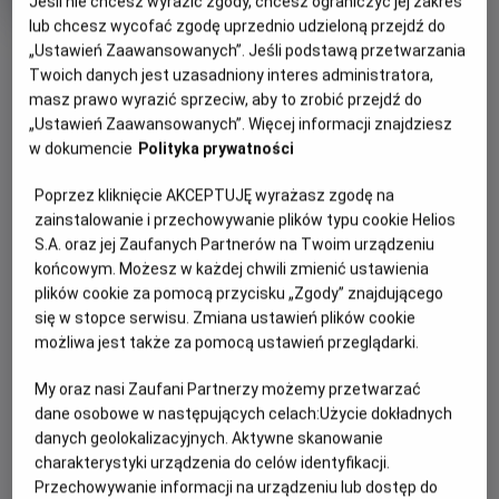
Jeśli nie chcesz wyrazić zgody, chcesz ograniczyć jej zakres
rok
lub chcesz wycofać zgodę uprzednio udzieloną przejdź do
produkcji
OBSERWUJ
„Ustawień Zaawansowanych”. Jeśli podstawą przetwarzania
Twoich danych jest uzasadniony interes administratora,
masz prawo wyrazić sprzeciw, aby to zrobić przejdź do
WIĘCEJ SZCZEGÓŁÓW
„Ustawień Zaawansowanych”. Więcej informacji znajdziesz
PREMIERA
w dokumencie
Polityka prywatności
24 listopada 2023
REŻYSERIA
SCENARIUSZ
OPIS FILMU
Poprzez kliknięcie AKCEPTUJĘ wyrażasz zgodę na
Кріс Бак
Кріс Бак
zainstalowanie i przechowywanie plików typu cookie Helios
OBSADA
Історія розповідає про кмітливу дівчину-ідеалістку, яка
S.A. oraz jej Zaufanych Partnerów na Twoim urządzeniu
загадує настільки сильне бажання, що на нього
Кріс Пайн, Алан Тудик, Аріана Дебос
końcowym. Możesz w każdej chwili zmienić ustawienia
plików cookie za pomocą przycisku „Zgody” znajdującego
відгукується космічна сила - маленька кулька безмежної
się w stopce serwisu. Zmiana ustawień plików cookie
енергії. Щоб врятувати свій народ, вони протистоять
możliwa jest także za pomocą ustawień przeglądarki.
лихому королю. Адже коли воля однієї сміливої людини
поєднується з магією, можуть відбуватися дивовижні речі...
My oraz nasi Zaufani Partnerzy możemy przetwarzać
dane osobowe w następujących celach:
Użycie dokładnych
danych geolokalizacyjnych. Aktywne skanowanie
charakterystyki urządzenia do celów identyfikacji.
Przechowywanie informacji na urządzeniu lub dostęp do