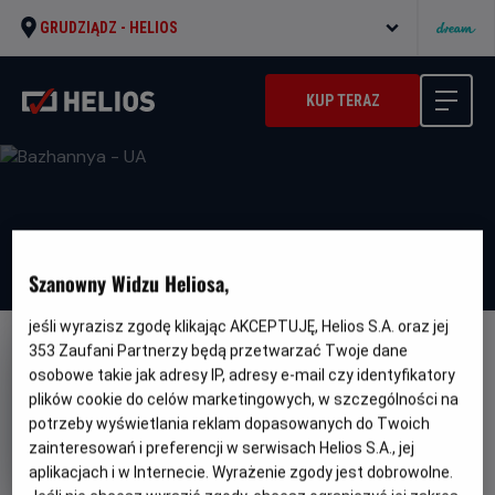
GRUDZIĄDZ -
HELIOS
KUP TERAZ
Szanowny Widzu Heliosa,
jeśli wyrazisz zgodę klikając AKCEPTUJĘ, Helios S.A. oraz jej
353
Zaufani Partnerzy będą przetwarzać Twoje dane
DUBBING
WERSJA JĘZYKOWA UA
osobowe takie jak adresy IP, adresy e-mail czy identyfikatory
Bazhannya - UA
plików cookie do celów marketingowych, w szczególności na
potrzeby wyświetlania reklam dopasowanych do Twoich
Oryginalny
Gatunek
Minima
Wish
Animowany / Przygodowy
Od
tytuł
wiek
zainteresowań i preferencji w serwisach Helios S.A., jej
6 lat
Czas
Kraj
95 min
USA (2023)
aplikacjach i w Internecie. Wyrażenie zgody jest dobrowolne.
trwania
i