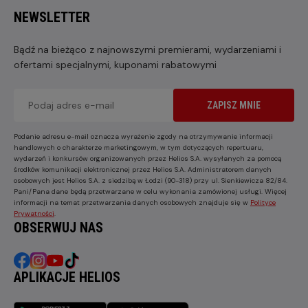
NEWSLETTER
Bądź na bieżąco z najnowszymi premierami, wydarzeniami i
ofertami specjalnymi, kuponami rabatowymi
ZAPISZ MNIE
Podanie adresu e-mail oznacza wyrażenie zgody na otrzymywanie informacji
handlowych o charakterze marketingowym, w tym dotyczących repertuaru,
wydarzeń i konkursów organizowanych przez Helios S.A. wysyłanych za pomocą
środków komunikacji elektronicznej przez Helios S.A. Administratorem danych
osobowych jest Helios S.A. z siedzibą w Łodzi (90-318) przy ul. Sienkiewicza 82/84.
Pani/Pana dane będą przetwarzane w celu wykonania zamówionej usługi. Więcej
informacji na temat przetwarzania danych osobowych znajduje się w
Polityce
Prywatności
.
OBSERWUJ NAS
APLIKACJE HELIOS