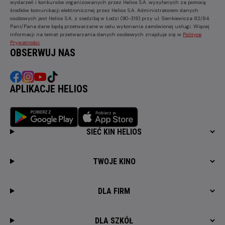
wydarzeń i konkursów organizowanych przez Helios S.A. wysyłanych za pomocą
środków komunikacji elektronicznej przez Helios S.A. Administratorem danych
osobowych jest Helios S.A. z siedzibą w Łodzi (90-318) przy ul. Sienkiewicza 82/84.
Pani/Pana dane będą przetwarzane w celu wykonania zamówionej usługi. Więcej
informacji na temat przetwarzania danych osobowych znajduje się w
Polityce
Prywatności
.
OBSERWUJ NAS
APLIKACJE HELIOS
SIEĆ KIN HELIOS
TWOJE KINO
DLA FIRM
DLA SZKÓŁ