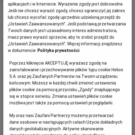
produkcji
aplikacjach i w Internecie. Wyrażenie zgody jest dobrowolne.
Jeśli nie chcesz wyrazić zgody, chcesz ograniczyć jej zakres
OBSERWUJ
lub chcesz wycofać zgodę uprzednio udzieloną przejdź do
„Ustawień Zaawansowanych”. Jeśli podstawą przetwarzania
Twoich danych jest uzasadniony interes administratora,
WIĘCEJ SZCZEGÓŁÓW
PREMIERA
masz prawo wyrazić sprzeciw, aby to zrobić przejdź do
24 lipca 2026
„Ustawień Zaawansowanych”. Więcej informacji znajdziesz
REŻYSERIA
OPIS FILMU
w dokumencie
Polityka prywatności
Caroline Origer
Poprzez kliknięcie AKCEPTUJĘ wyrażasz zgodę na
Królik Waldi to stateczny mąż i ojciec gromadki 53 dzieci,
zainstalowanie i przechowywanie plików typu cookie Helios
który po cichu marzy o wielkiej przygodzie. Gdy ratując na
S.A. oraz jej Zaufanych Partnerów na Twoim urządzeniu
drodze małą jeżyczkę Helę doznaje kontuzji głowy, zaczyna
końcowym. Możesz w każdej chwili zmienić ustawienia
wierzyć, że jest hrabią Farmazonem, pogromcą smoków i
plików cookie za pomocą przycisku „Zgody” znajdującego
wybawcą księżniczek. Przekonany, że świat pełen jest
się w stopce serwisu. Zmiana ustawień plików cookie
czekających go wyzwań, porzuca rodzinne strony, by
możliwa jest także za pomocą ustawień przeglądarki.
walczyć ze złem i nieść pomoc słabszym.
My oraz nasi Zaufani Partnerzy możemy przetwarzać
U jego boku zaś kroczy Hela, która czuje się w obowiązku
dane osobowe w następujących celach:
Użycie dokładnych
pilnować, by Waldi do reszty nie sfiksował i nie wpakował
danych geolokalizacyjnych. Aktywne skanowanie