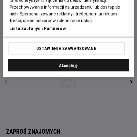
się w jakieś tarapaty. Ku jej zaskoczeniu okaże się, że
charakterystyki urządzenia do celów identyfikacji.
Przechowywanie informacji na urządzeniu lub dostęp do
istotnie pewna dama potrzebuje pomocy hrabiego
nich. Spersonalizowane reklamy i treści, pomiar reklam i
Farmazona, a jeden krokodyl do złudzenia przypominający
treści, opinie odbiorców i ulepszanie usług.
smoka sieje postrach w pobliskim miasteczku.
Lista Zaufanych Partnerów
Waldi i Hela rzucają się w wir przygody.
USTAWIENIA ZAAWANSOWANE
Akceptuję
ZAPROŚ ZNAJOMYCH