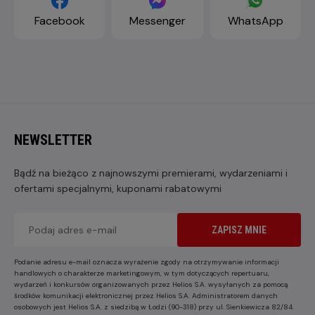
Facebook
Messenger
WhatsApp
NEWSLETTER
Bądź na bieżąco z najnowszymi premierami, wydarzeniami i
ofertami specjalnymi, kuponami rabatowymi
ZAPISZ MNIE
Podanie adresu e-mail oznacza wyrażenie zgody na otrzymywanie informacji
handlowych o charakterze marketingowym, w tym dotyczących repertuaru,
wydarzeń i konkursów organizowanych przez Helios S.A. wysyłanych za pomocą
środków komunikacji elektronicznej przez Helios S.A. Administratorem danych
osobowych jest Helios S.A. z siedzibą w Łodzi (90-318) przy ul. Sienkiewicza 82/84.