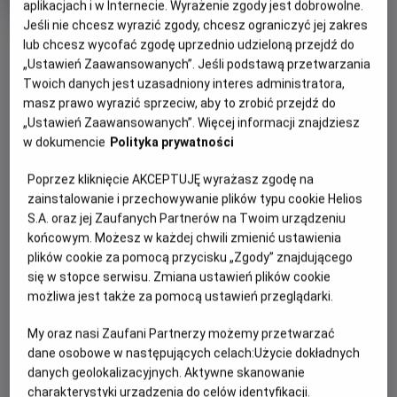
aplikacjach i w Internecie. Wyrażenie zgody jest dobrowolne.
produkcji
Jeśli nie chcesz wyrazić zgody, chcesz ograniczyć jej zakres
OBSERWUJ
lub chcesz wycofać zgodę uprzednio udzieloną przejdź do
„Ustawień Zaawansowanych”. Jeśli podstawą przetwarzania
Twoich danych jest uzasadniony interes administratora,
WIĘCEJ SZCZEGÓŁÓW
PREMIERA
masz prawo wyrazić sprzeciw, aby to zrobić przejdź do
„Ustawień Zaawansowanych”. Więcej informacji znajdziesz
25 kwietnia 2025
w dokumencie
Polityka prywatności
REŻYSERIA
SCENARIUSZ
OPIS FILMU
Masaaki Yuasa
Akiko Nogi
Poprzez kliknięcie AKCEPTUJĘ wyrażasz zgodę na
Urodzony w szanowanej rodzinie, Inu-oh, dotknięty
zainstalowanie i przechowywanie plików typu cookie Helios
starożytną klątwą, pozostawiającą go na marginesie
S.A. oraz jej Zaufanych Partnerów na Twoim urządzeniu
społecznym, spotyka - nawiedzanego przez przeszłość,
końcowym. Możesz w każdej chwili zmienić ustawienia
niewidomego muzyka Tomonę - młodego kapłana
plików cookie za pomocą przycisku „Zgody” znajdującego
się w stopce serwisu. Zmiana ustawień plików cookie
tradycyjnego instrumentu – biwy.
możliwa jest także za pomocą ustawień przeglądarki.
Gdy Inu-oh odkrywa w sobie urzekającą umiejętność
tańca, obaj szybko stają się partnerami biznesowymi i
My oraz nasi Zaufani Partnerzy możemy przetwarzać
dane osobowe w następujących celach:
Użycie dokładnych
nierozłącznymi przyjaciółmi, a tłumy gromadzą się na ich
danych geolokalizacyjnych. Aktywne skanowanie
elektryzujących, wyjątkowych koncertach.
charakterystyki urządzenia do celów identyfikacji.