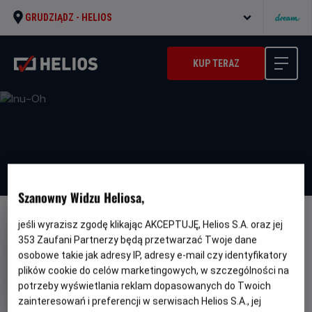
GRUDZIĄDZ -
HELIOS
KUP TERAZ
Szanowny Widzu Heliosa,
jeśli wyrazisz zgodę klikając AKCEPTUJĘ, Helios S.A. oraz jej
NAPISY
353
Zaufani Partnerzy będą przetwarzać Twoje dane
Inu-Oh
osobowe takie jak adresy IP, adresy e-mail czy identyfikatory
Gatunek
Minimalny
plików cookie do celów marketingowych, w szczególności na
Anime
Od 10 lat
Czas
wiek
Kraj
98 min
Japonia
potrzeby wyświetlania reklam dopasowanych do Twoich
trwania
i
zainteresowań i preferencji w serwisach Helios S.A., jej
rok