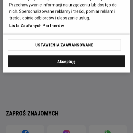
Inu-oh i Tomona tańczą i śpiewają, aby odkryć, skąd
Przechowywanie informacji na urządzeniu lub dostęp do
nich. Spersonalizowane reklamy i treści, pomiar reklam i
pochodzą ich talenty, w czasie, gdy zespołowi grozi
treści, opinie odbiorców i ulepszanie usług.
rozpad.
Lista Zaufanych Partnerów
USTAWIENIA ZAAWANSOWANE
Akceptuję
ZAPROŚ ZNAJOMYCH