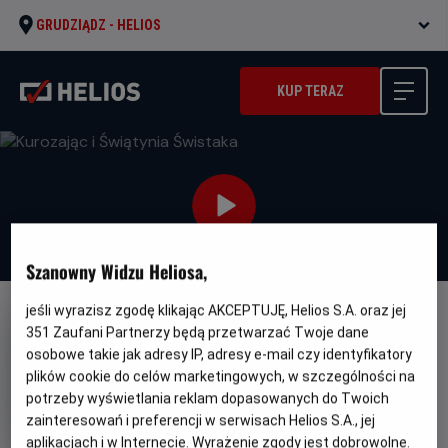
GRUDZIĄDZ -
HELIOS
KUP TERAZ
Szanowny Widzu Heliosa,
jeśli wyrazisz zgodę klikając AKCEPTUJĘ, Helios S.A. oraz jej
DUBBING
351
Zaufani Partnerzy będą przetwarzać Twoje dane
Kurozając i Świątynia Świstaka
osobowe takie jak adresy IP, adresy e-mail czy identyfikatory
plików cookie do celów marketingowych, w szczególności na
Oryginalny
Gatune
Hopper et le secret de la marmotte
potrzeby wyświetlania reklam dopasowanych do Twoich
tytuł
Minimalny
Animowany
Od 7 lat
zainteresowań i preferencji w serwisach Helios S.A., jej
Czas
Kraj
wiek
88 min
Francja (2025)
trwania
i
6.7
aplikacjach i w Internecie. Wyrażenie zgody jest dobrowolne.