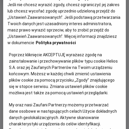
OCENA HELIOS
rok
Jeśli nie chcesz wyrazić zgody, chcesz ograniczyć jej zakres
produkcji
lub chcesz wycofać zgodę uprzednio udzieloną przejdź do
OBSERWUJ
„Ustawień Zaawansowanych”. Jeśli podstawą przetwarzania
Twoich danych jest uzasadniony interes administratora,
masz prawo wyrazić sprzeciw, aby to zrobić przejdź do
WIĘCEJ SZCZEGÓŁÓW
PREMIERA
„Ustawień Zaawansowanych”. Więcej informacji znajdziesz
15 maja 2026
w dokumencie
Polityka prywatności
REŻYSERIA
SCENARIUSZ
OPIS FILMU
Poprzez kliknięcie AKCEPTUJĘ wyrażasz zgodę na
Benjamin Mousquet
Dave Collard
zainstalowanie i przechowywanie plików typu cookie Helios
Gdy wyjątkowy pół kurczak, pół zając odkrywa, że nie jest
S.A. oraz jej Zaufanych Partnerów na Twoim urządzeniu
sam i ma siostrę, a cały gatunek kurozająców potrzebuje
końcowym. Możesz w każdej chwili zmienić ustawienia
ratunku, wyrusza w ryzykowną podróż do legendarnej
plików cookie za pomocą przycisku „Zgody” znajdującego
Świątyni Świstaka. Tylko ukryta tam moc może odmienić
się w stopce serwisu. Zmiana ustawień plików cookie
ich los. Przed nim niebezpieczna droga, przeciwnicy gotowi
możliwa jest także za pomocą ustawień przeglądarki.
na wszystko i decyzja, która będzie wymagała prawdziwej
odwagi. Na szczęście nie jest sam: towarzyszą mu wierni
My oraz nasi Zaufani Partnerzy możemy przetwarzać
przyjaciele – nieco sarkastyczny żółw i przebojowa
dane osobowe w następujących celach:
Użycie dokładnych
danych geolokalizacyjnych. Aktywne skanowanie
skunksica. To pełna przygód i humoru opowieść o rodzinie,
charakterystyki urządzenia do celów identyfikacji.
przyjaźni i sile bycia sobą