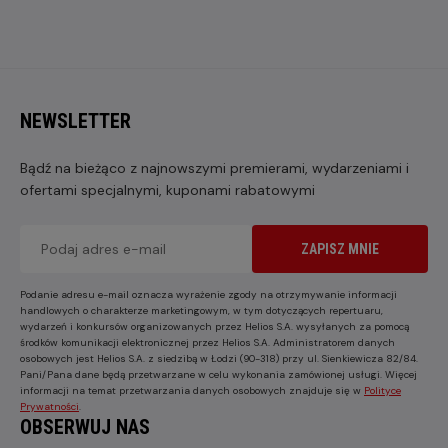
NEWSLETTER
Bądź na bieżąco z najnowszymi premierami, wydarzeniami i
ofertami specjalnymi, kuponami rabatowymi
ZAPISZ MNIE
Podanie adresu e-mail oznacza wyrażenie zgody na otrzymywanie informacji
handlowych o charakterze marketingowym, w tym dotyczących repertuaru,
wydarzeń i konkursów organizowanych przez Helios S.A. wysyłanych za pomocą
środków komunikacji elektronicznej przez Helios S.A. Administratorem danych
osobowych jest Helios S.A. z siedzibą w Łodzi (90-318) przy ul. Sienkiewicza 82/84.
Pani/Pana dane będą przetwarzane w celu wykonania zamówionej usługi. Więcej
informacji na temat przetwarzania danych osobowych znajduje się w
Polityce
Prywatności
.
OBSERWUJ NAS