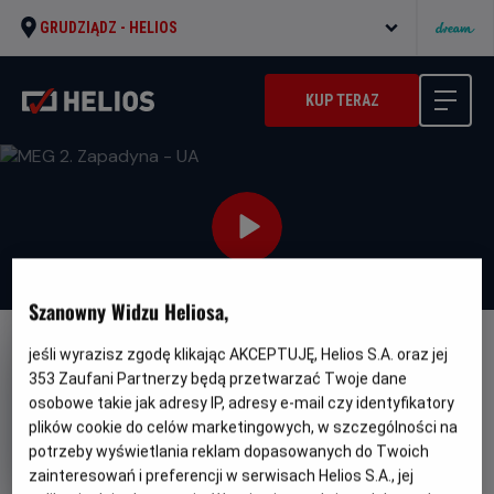
GRUDZIĄDZ -
HELIOS
KUP TERAZ
Szanowny Widzu Heliosa,
jeśli wyrazisz zgodę klikając AKCEPTUJĘ, Helios S.A. oraz jej
DUBBING
WERSJA JĘZYKOWA UA
353
Zaufani Partnerzy będą przetwarzać Twoje dane
MEG 2. Zapadyna - UA
osobowe takie jak adresy IP, adresy e-mail czy identyfikatory
plików cookie do celów marketingowych, w szczególności na
Oryginalny
Gatunek
The Meg 2: The Trench
Akcja / Science
tytuł
Minimalny
fiction
Od 13 lat
potrzeby wyświetlania reklam dopasowanych do Twoich
Czas
wiek
Kraj
116 min
USA (2023)
zainteresowań i preferencji w serwisach Helios S.A., jej
trwania
i