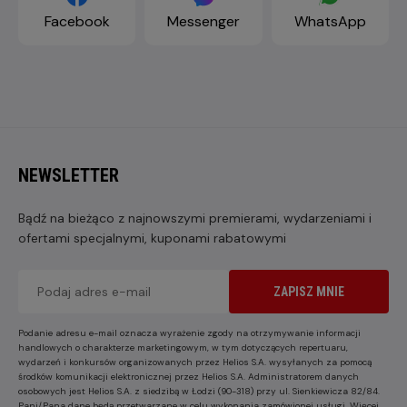
Facebook
Messenger
WhatsApp
NEWSLETTER
Bądź na bieżąco z najnowszymi premierami, wydarzeniami i
ofertami specjalnymi, kuponami rabatowymi
ZAPISZ MNIE
Podanie adresu e-mail oznacza wyrażenie zgody na otrzymywanie informacji
handlowych o charakterze marketingowym, w tym dotyczących repertuaru,
wydarzeń i konkursów organizowanych przez Helios S.A. wysyłanych za pomocą
środków komunikacji elektronicznej przez Helios S.A. Administratorem danych
osobowych jest Helios S.A. z siedzibą w Łodzi (90-318) przy ul. Sienkiewicza 82/84.
Pani/Pana dane będą przetwarzane w celu wykonania zamówionej usługi. Więcej