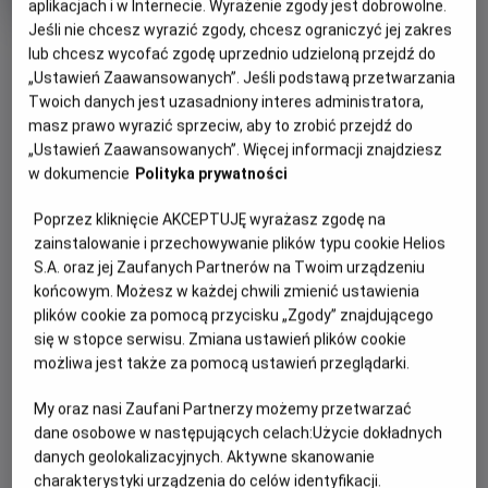
aplikacjach i w Internecie. Wyrażenie zgody jest dobrowolne.
rok
Jeśli nie chcesz wyrazić zgody, chcesz ograniczyć jej zakres
produkcji
OBSERWUJ
lub chcesz wycofać zgodę uprzednio udzieloną przejdź do
„Ustawień Zaawansowanych”. Jeśli podstawą przetwarzania
Twoich danych jest uzasadniony interes administratora,
WIĘCEJ SZCZEGÓŁÓW
PREMIERA
masz prawo wyrazić sprzeciw, aby to zrobić przejdź do
„Ustawień Zaawansowanych”. Więcej informacji znajdziesz
4 sierpnia 2023
w dokumencie
Polityka prywatności
REŻYSERIA
SCENARIUSZ
OPIS FILMU
Бен Вітлі
Дін Георгаріс, Еріх Хобер
Poprzez kliknięcie AKCEPTUJĘ wyrażasz zgodę na
OBSADA
«Мег 2: Западина» – це ковток адреналіну, який чекає на
zainstalowanie i przechowywanie plików typu cookie Helios
нас цього літа. Продовження суперпопулярного
Джейсон Стетхем, Лі Бінбін, Ву Джинг, Пейдж Кеннеді
S.A. oraz jej Zaufanych Partnerów na Twoim urządzeniu
блокбастеру 2018 року піднімає екшн вище неба та
końcowym. Możesz w każdej chwili zmienić ustawienia
занурює у небачені глибини, які кишать мегалодонами!
plików cookie za pomocą przycisku „Zgody” znajdującego
się w stopce serwisu. Zmiana ustawień plików cookie
Пірнаймо у незвідані глибини разом із Джейсоном
możliwa jest także za pomocą ustawień przeglądarki.
Стейтемом та іконою світового екшену Ву Джингом, щоб
дослідити найтемніші місця світового океану. Їхня подорож
My oraz nasi Zaufani Partnerzy możemy przetwarzać
перетворюється на хаос, коли мінувальна операція
dane osobowe w następujących celach:
Użycie dokładnych
зловмисників загрожує зірвати їхню місію та змушує їх
danych geolokalizacyjnych. Aktywne skanowanie
самих боротись за виживання. Зіткнувшись із гігантськими
charakterystyki urządzenia do celów identyfikacji.