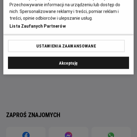
акулами-мегами та невтомними екозлочинцями, герої
Przechowywanie informacji na urządzeniu lub dostęp do
мусять випередити, перемудрувати та перевершити
nich. Spersonalizowane reklamy i treści, pomiar reklam i
безжальних хижаків у гонитві наввипередки з часом.
treści, opinie odbiorców i ulepszanie usług.
Lista Zaufanych Partnerów
USTAWIENIA ZAAWANSOWANE
Akceptuję
ZAPROŚ ZNAJOMYCH