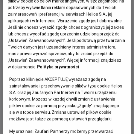
plików cookie do celów marketingowych, w szczególności na
rok
potrzeby wyświetlania reklam dopasowanych do Twoich
produkcji
OBSERWUJ
zainteresowań i preferencji w serwisach Helios S.A., jej
aplikacjach i w Internecie. Wyrażenie zgody jest dobrowolne.
Jeśli nie chcesz wyrazić zgody, chcesz ograniczyć jej zakres
WIĘCEJ SZCZEGÓŁÓW
lub chcesz wycofać zgodę uprzednio udzieloną przejdź do
PREMIERA
„Ustawień Zaawansowanych”. Jeśli podstawą przetwarzania
7 sierpnia 2026
Twoich danych jest uzasadniony interes administratora,
REŻYSERIA
GODZINY SEANSÓW
masz prawo wyrazić sprzeciw, aby to zrobić przejdź do
Cal Brunker
„Ustawień Zaawansowanych”. Więcej informacji znajdziesz
DZISIAJ, 7 SIERPNIA 2026
w dokumencie
Polityka prywatności
DZISIAJ,
7
10:45
13:00
Poprzez kliknięcie AKCEPTUJĘ wyrażasz zgodę na
SIERPNIA
2D, dubbing
2D, dubbing
zainstalowanie i przechowywanie plików typu cookie Helios
2026
S.A. oraz jej Zaufanych Partnerów na Twoim urządzeniu
13:30
15:15
końcowym. Możesz w każdej chwili zmienić ustawienia
2D, dubbing
2D, dubbing
plików cookie za pomocą przycisku „Zgody” znajdującego
się w stopce serwisu. Zmiana ustawień plików cookie
17:30
możliwa jest także za pomocą ustawień przeglądarki.
2D, dubbing
My oraz nasi Zaufani Partnerzy możemy przetwarzać