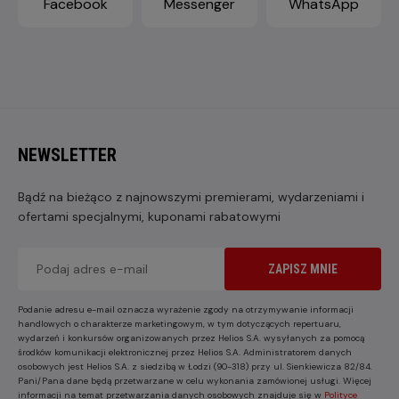
Facebook
Messenger
WhatsApp
NEWSLETTER
Bądź na bieżąco z najnowszymi premierami, wydarzeniami i
ofertami specjalnymi, kuponami rabatowymi
ZAPISZ MNIE
Podanie adresu e-mail oznacza wyrażenie zgody na otrzymywanie informacji
handlowych o charakterze marketingowym, w tym dotyczących repertuaru,
wydarzeń i konkursów organizowanych przez Helios S.A. wysyłanych za pomocą
środków komunikacji elektronicznej przez Helios S.A. Administratorem danych
osobowych jest Helios S.A. z siedzibą w Łodzi (90-318) przy ul. Sienkiewicza 82/84.
Pani/Pana dane będą przetwarzane w celu wykonania zamówionej usługi. Więcej
informacji na temat przetwarzania danych osobowych znajduje się w
Polityce