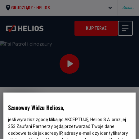
GRUDZIĄDZ -
HELIOS
KUP TERAZ
DUBBING
FAMILIJNY
PREMIERA
Szanowny Widzu Heliosa,
Psi Patrol i dinozaury
jeśli wyrazisz zgodę klikając AKCEPTUJĘ, Helios S.A. oraz jej
Oryginalny
Gatunek
PAW Patrol: The Dino Movie
Animowany
tytuł
Minimalny
/ Przygodowy
Od 6 lat
353
Zaufani Partnerzy będą przetwarzać Twoje dane
Czas
Kraj
wiek
89 min
Kanada, USA (2026)
osobowe takie jak adresy IP, adresy e-mail czy identyfikatory
trwania
i