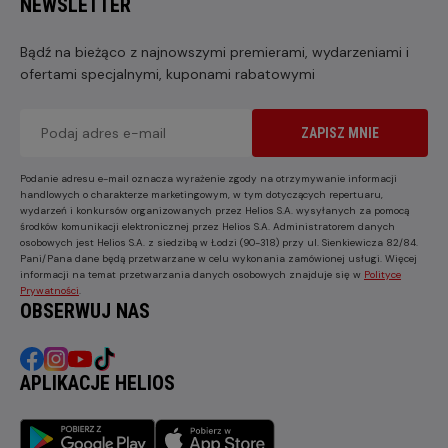
NEWSLETTER
Bądź na bieżąco z najnowszymi premierami, wydarzeniami i
ofertami specjalnymi, kuponami rabatowymi
ZAPISZ MNIE
Podanie adresu e-mail oznacza wyrażenie zgody na otrzymywanie informacji
handlowych o charakterze marketingowym, w tym dotyczących repertuaru,
wydarzeń i konkursów organizowanych przez Helios S.A. wysyłanych za pomocą
środków komunikacji elektronicznej przez Helios S.A. Administratorem danych
osobowych jest Helios S.A. z siedzibą w Łodzi (90-318) przy ul. Sienkiewicza 82/84.
Pani/Pana dane będą przetwarzane w celu wykonania zamówionej usługi. Więcej
informacji na temat przetwarzania danych osobowych znajduje się w
Polityce
Prywatności
.
OBSERWUJ NAS
APLIKACJE HELIOS