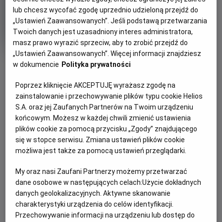
lub chcesz wycofać zgodę uprzednio udzieloną przejdź do
Psy i koty 3: Łapa w łapę
„Ustawień Zaawansowanych”. Jeśli podstawą przetwarzania
Twoich danych jest uzasadniony interes administratora,
Oryginalny
Gatunek
Cats & Dogs 3: Paws Unite
Komedia /
masz prawo wyrazić sprzeciw, aby to zrobić przejdź do
tytuł
Minimalny
Familijny / Akcja
Od 7 lat
Czas
Kraj
wiek
84 min
USA
„Ustawień Zaawansowanych”. Więcej informacji znajdziesz
trwania
i
OBSERWUJ
w dokumencie
Polityka prywatności
rok
produkcji
Poprzez kliknięcie AKCEPTUJĘ wyrażasz zgodę na
zainstalowanie i przechowywanie plików typu cookie Helios
WIĘCEJ SZCZEGÓŁÓW
PREMIERA
S.A. oraz jej Zaufanych Partnerów na Twoim urządzeniu
OPIS FILMU
29 maja 2021
końcowym. Możesz w każdej chwili zmienić ustawienia
REŻYSERIA
SCENARIUSZ
plików cookie za pomocą przycisku „Zgody” znajdującego
Mija 10 lat od stworzenia zaawansowanego
Sean McNamara
Scott Bindley
się w stopce serwisu. Zmiana ustawień plików cookie
międzygatunkowego systemu ochrony, opracowanego i
OBSADA
możliwa jest także za pomocą ustawień przeglądarki.
monitorowanego zarówno przez koty, jak i psy. Jego celem
Sarah Giles, Max Greenfield, George Lopez
jest utrzymanie pokoju w przypadku sporów. Ale pewien
My oraz nasi Zaufani Partnerzy możemy przetwarzać
złoczyńca, spec od techniki, włamuje się do sieci
dane osobowe w następujących celach:
Użycie dokładnych
danych geolokalizacyjnych. Aktywne skanowanie
bezprzewodowych. Przejmuje kontrolę nad
charakterystyki urządzenia do celów identyfikacji.
częstotliwościami, słyszanymi tylko przez zwierzęta,
Przechowywanie informacji na urządzeniu lub dostęp do
doprowadzając do konfliktu. Globalna wojna między psami a