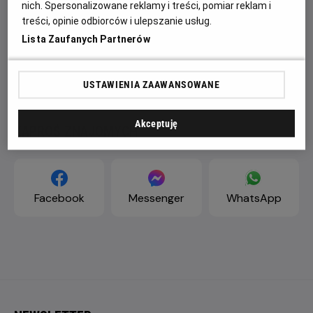
nich. Spersonalizowane reklamy i treści, pomiar reklam i
kotami ZNOWU WYBUCHA. Zespół początkujących i
treści, opinie odbiorców i ulepszanie usług.
niedoświadczonych agentów będzie musiał zawierzyć
Lista Zaufanych Partnerów
starym, dobrym zwierzęcym instynktom w celu
przywrócenia powszechnego porządku i pokoju między
dwoma gatunkami.
USTAWIENIA ZAAWANSOWANE
Akceptuję
ZAPROŚ ZNAJOMYCH
Facebook
Messenger
WhatsApp