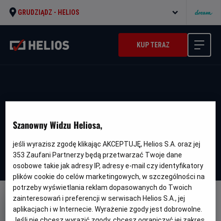
GRUDZIĄDZ -
HELIOS
KUP TERAZ
Szanowny Widzu Heliosa,
jeśli wyrazisz zgodę klikając AKCEPTUJĘ, Helios S.A. oraz jej
353
Zaufani Partnerzy będą przetwarzać Twoje dane
osobowe takie jak adresy IP, adresy e-mail czy identyfikatory
plików cookie do celów marketingowych, w szczególności na
potrzeby wyświetlania reklam dopasowanych do Twoich
zainteresowań i preferencji w serwisach Helios S.A., jej
aplikacjach i w Internecie. Wyrażenie zgody jest dobrowolne.
Jeśli nie chcesz wyrazić zgody, chcesz ograniczyć jej zakres