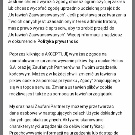
Jeśli nie chcesz wyrazić zgody, chcesz ograniczyć jej zakres
produkcji
lub chcesz wycofać zgodę uprzednio udzieloną przejdź do
OBSERWUJ
„Ustawień Zaawansowanych”. Jeśli podstawą przetwarzania
Twoich danych jest uzasadniony interes administratora,
masz prawo wyrazić sprzeciw, aby to zrobić przejdź do
WIĘCEJ SZCZEGÓŁÓW
PREMIERA
„Ustawień Zaawansowanych”. Więcej informacji znajdziesz
w dokumencie
Polityka prywatności
19 maja 2023
OPIS FILMU
Poprzez kliknięcie AKCEPTUJĘ wyrażasz zgodę na
zainstalowanie i przechowywanie plików typu cookie Helios
Lata 70 XX wieku. Ekscentryczny mistrz Salvador Dali
S.A. oraz jej Zaufanych Partnerów na Twoim urządzeniu
(laureat Oscara Ben Kingsley) przygotowuje wystawę w
końcowym. Możesz w każdej chwili zmienić ustawienia
Nowym Jorku. W szalonych przygotowaniach towarzyszą
plików cookie za pomocą przycisku „Zgody” znajdującego
mu niedoświadczony asystent galerii James, nowojorska
się w stopce serwisu. Zmiana ustawień plików cookie
możliwa jest także za pomocą ustawień przeglądarki.
bohema artystyczna z gwiazdami tamtych czasów na
czele, oraz jego żona i muza Gala, z którą łączy go pełen
My oraz nasi Zaufani Partnerzy możemy przetwarzać
pasji i zazdrości związek.
dane osobowe w następujących celach:
Użycie dokładnych
danych geolokalizacyjnych. Aktywne skanowanie
charakterystyki urządzenia do celów identyfikacji.
Przechowywanie informacji na urządzeniu lub dostęp do