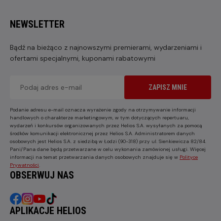
NEWSLETTER
Bądź na bieżąco z najnowszymi premierami, wydarzeniami i
ofertami specjalnymi, kuponami rabatowymi
ZAPISZ MNIE
Podanie adresu e-mail oznacza wyrażenie zgody na otrzymywanie informacji
handlowych o charakterze marketingowym, w tym dotyczących repertuaru,
wydarzeń i konkursów organizowanych przez Helios S.A. wysyłanych za pomocą
środków komunikacji elektronicznej przez Helios S.A. Administratorem danych
osobowych jest Helios S.A. z siedzibą w Łodzi (90-318) przy ul. Sienkiewicza 82/84.
Pani/Pana dane będą przetwarzane w celu wykonania zamówionej usługi. Więcej
informacji na temat przetwarzania danych osobowych znajduje się w
Polityce
Prywatności
.
OBSERWUJ NAS
APLIKACJE HELIOS