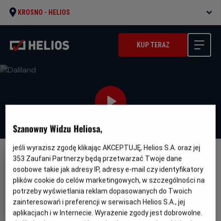
KROSNO -
HELIOS
KUP TERAZ
Szanowny Widzu Heliosa,
jeśli wyrazisz zgodę klikając AKCEPTUJĘ, Helios S.A. oraz jej
353
Zaufani Partnerzy będą przetwarzać Twoje dane
NAPISY
osobowe takie jak adresy IP, adresy e-mail czy identyfikatory
Daliland
plików cookie do celów marketingowych, w szczególności na
Gatunek
Minimalny
potrzeby wyświetlania reklam dopasowanych do Twoich
Dramat / Biograficzny
Od 15 lat
Czas
Kraj
wiek
104 min
Francja, Wielka Brytania, USA
zainteresowań i preferencji w serwisach Helios S.A., jej
trwania
i
(2022)
aplikacjach i w Internecie. Wyrażenie zgody jest dobrowolne.
rok