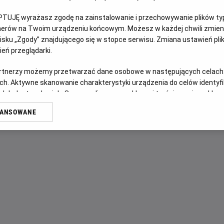
PTUJĘ wyrażasz zgodę na zainstalowanie i przechowywanie plików typu
OPIS FILMU
tnerów na Twoim urządzeniu końcowym. Możesz w każdej chwili zmieni
sku „Zgody” znajdującego się w stopce serwisu. Zmiana ustawień pli
W filmie "F1", wyprodukowanym przez Apple Original Films, 
eń przeglądarki.
powraca do Formuły 1, wraz z Damsonem Idrisem jego kole
artnerzy możemy przetwarzać dane osobowe w następujących celach
starcie. Film jest kręcony podczas rzeczywistych weeken
ch. Aktywne skanowanie charakterystyki urządzenia do celów identyf
rywalizuje z tytanami tego sportu.
 lub dostęp do nich. Spersonalizowane reklamy i treści, pomiar reklam i
sług.
WANSOWANE
erów