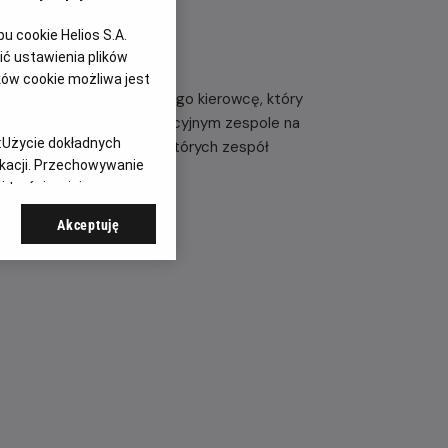
 cookie Helios S.A.
ć ustawienia plików
ków cookie możliwa jest
Brad Pitt wciela się w byłego kierowcę, który
gą z zespołu w APXGP, fikcyjnym zespole na
:
Użycie dokładnych
dów Grand Prix, podczas których zespół
ikacji. Przechowywanie
 treści, opinie
Akceptuję