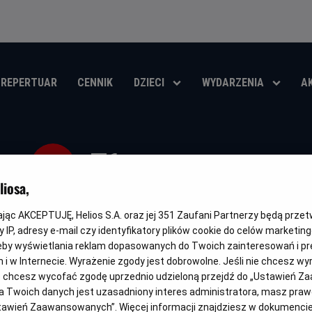
REPERTUAR
CENNIK
DZIECI
WYDARZENIA
A
F1
iosa,
Oryginalny
Gatunek
Minimalny
Czas
Kraj
F1
Dramat / Sportowy
Od 13 lat
156 min
USA (20
tytuł
wiek
trwania
i
kając AKCEPTUJĘ, Helios S.A. oraz jej
351
Zaufani Partnerzy będą prze
rok
 IP, adresy e-mail czy identyfikatory plików cookie do celów marketin
OBSERWUJ
produkcji
eby wyświetlania reklam dopasowanych do Twoich zainteresowań i pr
jach i w Internecie. Wyrażenie zgody jest dobrowolne. Jeśli nie chcesz w
ub chcesz wycofać zgodę uprzednio udzieloną przejdź do „Ustawień Z
 Twoich danych jest uzasadniony interes administratora, masz prawo
Ustawień Zaawansowanych”. Więcej informacji znajdziesz w dokumenci
NAPISY