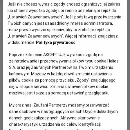
produkcji
Jeśli nie chcesz wyrazić zgody, chcesz ograniczyć jej zakres
lub chcesz wycofać zgodę uprzednio udzieloną przejdź do
OBSERWUJ
„Ustawień Zaawansowanych”. Jeśli podstawą przetwarzania
Twoich danych jest uzasadniony interes administratora,
masz prawo wyrazić sprzeciw, aby to zrobić przejdź do
WIĘCEJ SZCZEGÓŁÓW
PREMIERA
„Ustawień Zaawansowanych”. Więcej informacji znajdziesz
10 lipca 2026
w dokumencie
Polityka prywatności
REŻYSERIA
SCENARIUSZ
OPIS FILMU
Poprzez kliknięcie AKCEPTUJĘ wyrażasz zgodę na
Sébastien Vaniček
Sébastien Vaniček, Florent
zainstalowanie i przechowywanie plików typu cookie Helios
Bernard
Po śmierci męża kobieta szuka ukojenia u teściów w ich
S.A. oraz jej Zaufanych Partnerów na Twoim urządzeniu
OBSADA
odosobnionym domu na pustkowiu. Spokój szybko zamienia
końcowym. Możesz w każdej chwili zmienić ustawienia
Hunter Doohan, Luciane Buchanan, Tandi Wright, Souheilę
się w koszmar, gdy kolejni członkowie rodziny, jeden po
plików cookie za pomocą przycisku „Zgody” znajdującego
Yacoub, George’a Pullar
drugim, padają ofiarą mrocznej siły i przemieniają się w
się w stopce serwisu. Zmiana ustawień plików cookie
Deadites, opętanych przez demoniczne moce przywołane
możliwa jest także za pomocą ustawień przeglądarki.
z księgi Necronomicon Ex-Mortis.
My oraz nasi Zaufani Partnerzy możemy przetwarzać
W obliczu narastającego zła kobieta odkrywa przerażającą
dane osobowe w następujących celach:
Użycie dokładnych
prawdę: przysięgi złożone za życia nie tracą mocy nawet
danych geolokalizacyjnych. Aktywne skanowanie
po śmierci.
charakterystyki urządzenia do celów identyfikacji.