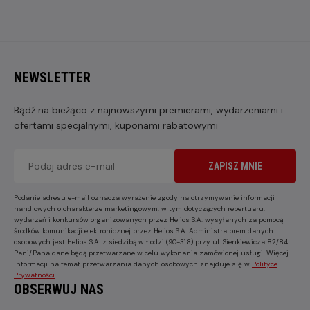
NEWSLETTER
Bądź na bieżąco z najnowszymi premierami, wydarzeniami i
ofertami specjalnymi, kuponami rabatowymi
ZAPISZ MNIE
Podanie adresu e-mail oznacza wyrażenie zgody na otrzymywanie informacji
handlowych o charakterze marketingowym, w tym dotyczących repertuaru,
wydarzeń i konkursów organizowanych przez Helios S.A. wysyłanych za pomocą
środków komunikacji elektronicznej przez Helios S.A. Administratorem danych
osobowych jest Helios S.A. z siedzibą w Łodzi (90-318) przy ul. Sienkiewicza 82/84.
Pani/Pana dane będą przetwarzane w celu wykonania zamówionej usługi. Więcej
informacji na temat przetwarzania danych osobowych znajduje się w
Polityce
Prywatności
.
OBSERWUJ NAS