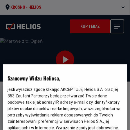
KROSNO -
HELIOS
KUP TERAZ
Szanowny Widzu Heliosa,
jeśli wyrazisz zgodę klikając AKCEPTUJĘ, Helios S.A. oraz jej
NAPISY
353
Zaufani Partnerzy będą przetwarzać Twoje dane
osobowe takie jak adresy IP, adresy e-mail czy identyfikatory
Martwe zło: Ogień
plików cookie do celów marketingowych, w szczególności na
Oryginalny
Gatunek
Minimalny
Evil Dead Burn
Horror
Od 15 lat
potrzeby wyświetlania reklam dopasowanych do Twoich
tytuł
Czas
Kraj
wiek
111 min
USA (2026)
zainteresowań i preferencji w serwisach Helios S.A., jej
trwania
i
6.7
OCENA HELIOS
aplikacjach i w Internecie. Wyrażenie zgody jest dobrowolne.
rok