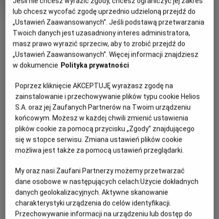
Jeśli nie chcesz wyrazić zgody, chcesz ograniczyć jej zakres
produkcji
lub chcesz wycofać zgodę uprzednio udzieloną przejdź do
OBSERWUJ
„Ustawień Zaawansowanych”. Jeśli podstawą przetwarzania
Twoich danych jest uzasadniony interes administratora,
masz prawo wyrazić sprzeciw, aby to zrobić przejdź do
WIĘCEJ SZCZEGÓŁÓW
„Ustawień Zaawansowanych”. Więcej informacji znajdziesz
PREMIERA
w dokumencie
Polityka prywatności
22 maja 2026
REŻYSERIA
SCENARIUSZ
OPIS FILMU
Poprzez kliknięcie AKCEPTUJĘ wyrażasz zgodę na
André Øvredal
T.W. Burgess, Zachary
zainstalowanie i przechowywanie plików typu cookie Helios
Donohue
Kilka tygodni po rozpoczęciu nowego etapu życia i ruszenia
S.A. oraz jej Zaufanych Partnerów na Twoim urządzeniu
OBSADA
w trasę, młoda para staje się świadkiem przerażającego
końcowym. Możesz w każdej chwili zmienić ustawienia
Lou Llobell, Jacob Scipio, Melissa Leo
plików cookie za pomocą przycisku „Zgody” znajdującego
wypadku, w którym ginie kierowca. Krótko po tym zdają
się w stopce serwisu. Zmiana ustawień plików cookie
sobie sprawę, że nie opuścili miejsca zdarzenia sami.
możliwa jest także za pomocą ustawień przeglądarki.
Demoniczna istota zwana Pasażerem nie spocznie, dopóki
nie dopadnie ich obojga i nie zamieni ich życia w koszmar.
My oraz nasi Zaufani Partnerzy możemy przetwarzać
dane osobowe w następujących celach:
Użycie dokładnych
danych geolokalizacyjnych. Aktywne skanowanie
charakterystyki urządzenia do celów identyfikacji.
Przechowywanie informacji na urządzeniu lub dostęp do