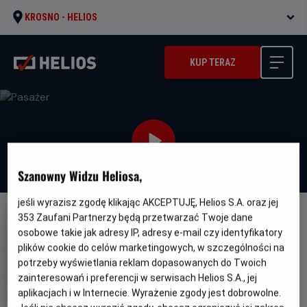
KROSNO -
HELIOS
KUP TERAZ
Szanowny Widzu Heliosa,
jeśli wyrazisz zgodę klikając AKCEPTUJĘ, Helios S.A. oraz jej
353
Zaufani Partnerzy będą przetwarzać Twoje dane
NAPISY
osobowe takie jak adresy IP, adresy e-mail czy identyfikatory
Pasażer
plików cookie do celów marketingowych, w szczególności na
potrzeby wyświetlania reklam dopasowanych do Twoich
Oryginalny
Gatunek
Minimalny
Passenger
Horror
Od 15 lat
tytuł
Czas
Kraj
wiek
zainteresowań i preferencji w serwisach Helios S.A., jej
94 min
USA (2026)
trwania
i
aplikacjach i w Internecie. Wyrażenie zgody jest dobrowolne.
rok