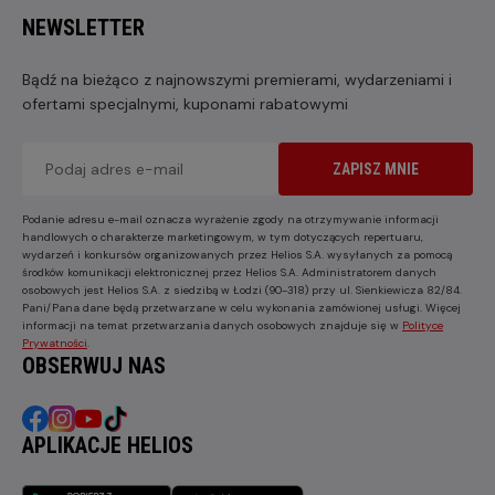
NEWSLETTER
Bądź na bieżąco z najnowszymi premierami, wydarzeniami i
ofertami specjalnymi, kuponami rabatowymi
ZAPISZ MNIE
Podanie adresu e-mail oznacza wyrażenie zgody na otrzymywanie informacji
handlowych o charakterze marketingowym, w tym dotyczących repertuaru,
wydarzeń i konkursów organizowanych przez Helios S.A. wysyłanych za pomocą
środków komunikacji elektronicznej przez Helios S.A. Administratorem danych
osobowych jest Helios S.A. z siedzibą w Łodzi (90-318) przy ul. Sienkiewicza 82/84.
Pani/Pana dane będą przetwarzane w celu wykonania zamówionej usługi. Więcej
informacji na temat przetwarzania danych osobowych znajduje się w
Polityce
Prywatności
.
OBSERWUJ NAS
APLIKACJE HELIOS