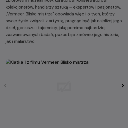
zbiorowym muzealników, kuratorów, konserwatorów,
kolekcjonerów, handlarzy sztuką – ekspertów i pasjonatów.
„Vermeer. Blisko mistrza" opowiada więc i o tych, którzy
swoje życie związali z artystą, pragnąc być jak najbliżej jego
dzieł, geniuszu i tajemnicy, jaką pomimo najbardziej
zaawansowanych badań, pozostaje zarówno jego historia,
jak i malarstwo.