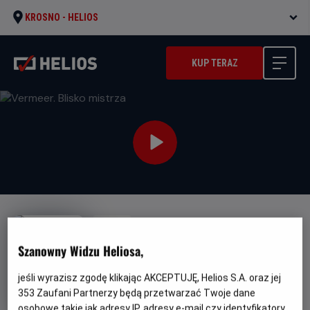
KROSNO -
HELIOS
KUP TERAZ
NAPISY
Vermeer. Blisko mistrza
Szanowny Widzu Heliosa,
Gatunek
Minimalny
Dokumentalny
Od 10 lat
jeśli wyrazisz zgodę klikając AKCEPTUJĘ, Helios S.A. oraz jej
Czas
Kraj
wiek
79 min
Dania (2023)
trwania
i
353
Zaufani Partnerzy będą przetwarzać Twoje dane
rok
osobowe takie jak adresy IP, adresy e-mail czy identyfikatory