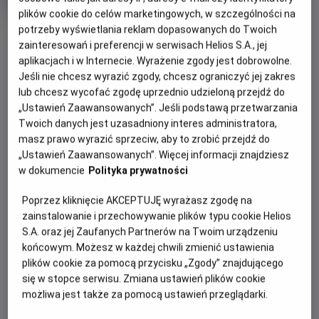
produkcji
plików cookie do celów marketingowych, w szczególności na
potrzeby wyświetlania reklam dopasowanych do Twoich
OBSERWUJ
zainteresowań i preferencji w serwisach Helios S.A., jej
aplikacjach i w Internecie. Wyrażenie zgody jest dobrowolne.
Jeśli nie chcesz wyrazić zgody, chcesz ograniczyć jej zakres
WIĘCEJ SZCZEGÓŁÓW
PREMIERA
lub chcesz wycofać zgodę uprzednio udzieloną przejdź do
12 maja 2023
„Ustawień Zaawansowanych”. Jeśli podstawą przetwarzania
REŻYSERIA
OPIS FILMU
Twoich danych jest uzasadniony interes administratora,
Suzane Raes
masz prawo wyrazić sprzeciw, aby to zrobić przejdź do
OBSADA
Bohaterem tego fascynującego dokumentu jest człowiek,
„Ustawień Zaawansowanych”. Więcej informacji znajdziesz
w dokumencie
Polityka prywatności
który potrafił stworzyć wszechświat w rogu pokoju i jak
Jonathan Janson, Anna Krekeler, Abbie Vandivere
nikt umiał uchwycić i uwiecznić ulotne, intymne chwile -
Poprzez kliknięcie AKCEPTUJĘ wyrażasz zgodę na
Johannes Vermeer, jeden z największych malarzy w historii.
zainstalowanie i przechowywanie plików typu cookie Helios
Zgodnie z obietnicą w tytule, „Blisko mistrza" zdejmuje
S.A. oraz jej Zaufanych Partnerów na Twoim urządzeniu
słynne dzieła ze ścian, wyjmuje z ram i zabiera do
końcowym. Możesz w każdej chwili zmienić ustawienia
laboratorium, by ukazać nam w zbliżeniu oszałamiające
plików cookie za pomocą przycisku „Zgody” znajdującego
detale – na przykład „Dziewczyny z perłą" - i odsłonić
się w stopce serwisu. Zmiana ustawień plików cookie
ukryte pod farbą warstwy. Twórcy pozwalają nam tez
możliwa jest także za pomocą ustawień przeglądarki.
zajrzeć za kulisy najgłośniejszej wystawy tego roku, na