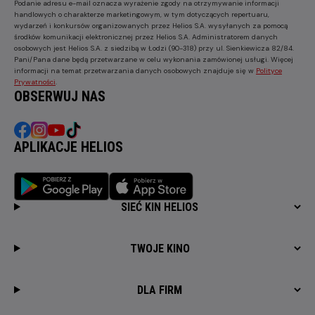
Podanie adresu e-mail oznacza wyrażenie zgody na otrzymywanie informacji
handlowych o charakterze marketingowym, w tym dotyczących repertuaru,
wydarzeń i konkursów organizowanych przez Helios S.A. wysyłanych za pomocą
środków komunikacji elektronicznej przez Helios S.A. Administratorem danych
osobowych jest Helios S.A. z siedzibą w Łodzi (90-318) przy ul. Sienkiewicza 82/84.
Pani/Pana dane będą przetwarzane w celu wykonania zamówionej usługi. Więcej
informacji na temat przetwarzania danych osobowych znajduje się w
Polityce
Prywatności
.
OBSERWUJ NAS
APLIKACJE HELIOS
SIEĆ KIN HELIOS
TWOJE KINO
DLA FIRM