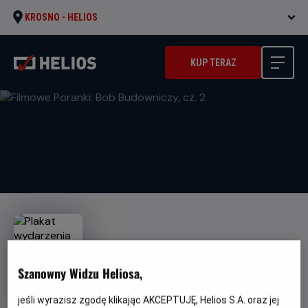
KROSNO -
HELIOS
KUP TERAZ
Szanowny Widzu Heliosa,
Filmowe Poranki: Bob
Budowniczy, cz. 2
jeśli wyrazisz zgodę klikając AKCEPTUJĘ, Helios S.A. oraz jej