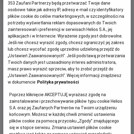
Gatunek
353
Zaufani Partnerzy będą przetwarzać Twoje dane
Animowany
Czas
85 min
osobowe takie jak adresy IP, adresy e-mail czy identyfikatory
OBSERWUJ
trwania
plików cookie do celów marketingowych, w szczególności na
potrzeby wyświetlania reklam dopasowanych do Twoich
OPIS WYDARZENIA
zainteresowań i preferencji w serwisach Helios S.A., jej
aplikacjach i w Internecie. Wyrażenie zgody jest dobrowolne.
Jeśli nie chcesz wyrazić zgody, chcesz ograniczyć jej zakres
Zapraszamy na kolejną porcję filmowych niespodzianek w
lub chcesz wycofać zgodę uprzednio udzieloną przejdź do
nowej odsłonie -
Filmowe Poranki: Bob Budowniczy, cz.
„Ustawień Zaawansowanych”. Jeśli podstawą przetwarzania
2
, w niedzielę
21 czerwca o godzinie 10:30.
Twoich danych jest uzasadniony interes administratora,
masz prawo wyrazić sprzeciw, aby to zrobić przejdź do
Zaprezentujemy zestaw bajek:
„Ustawień Zaawansowanych”. Więcej informacji znajdziesz
Gdzie jest Kicia?
w dokumencie
Polityka prywatności
Kapela Boba
Poprzez kliknięcie AKCEPTUJĘ wyrażasz zgodę na
Szalony ślub
zainstalowanie i przechowywanie plików typu cookie Helios
Skaczący spychacz
S.A. oraz jej Zaufanych Partnerów na Twoim urządzeniu
Żart Spychacza
końcowym. Możesz w każdej chwili zmienić ustawienia
plików cookie za pomocą przycisku „Zgody” znajdującego
Czas trwania pokazów: 55 minut
się w stopce serwisu. Zmiana ustawień plików cookie