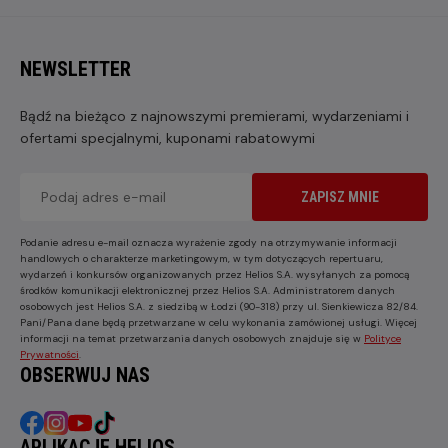
NEWSLETTER
Bądź na bieżąco z najnowszymi premierami, wydarzeniami i
ofertami specjalnymi, kuponami rabatowymi
ZAPISZ MNIE
Podanie adresu e-mail oznacza wyrażenie zgody na otrzymywanie informacji
handlowych o charakterze marketingowym, w tym dotyczących repertuaru,
wydarzeń i konkursów organizowanych przez Helios S.A. wysyłanych za pomocą
środków komunikacji elektronicznej przez Helios S.A. Administratorem danych
osobowych jest Helios S.A. z siedzibą w Łodzi (90-318) przy ul. Sienkiewicza 82/84.
Pani/Pana dane będą przetwarzane w celu wykonania zamówionej usługi. Więcej
informacji na temat przetwarzania danych osobowych znajduje się w
Polityce
Prywatności
.
OBSERWUJ NAS
APLIKACJE HELIOS