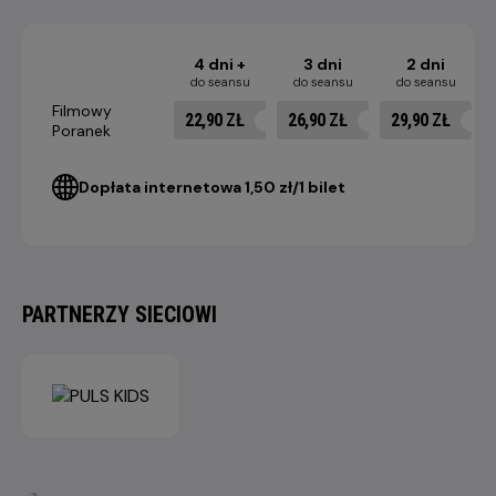
4 dni +
3 dni
2 dni
do seansu
do seansu
do seansu
Filmowy
22,90 ZŁ
26,90 ZŁ
29,90 ZŁ
Poranek
Dopłata internetowa 1,50 zł/1 bilet
PARTNERZY SIECIOWI