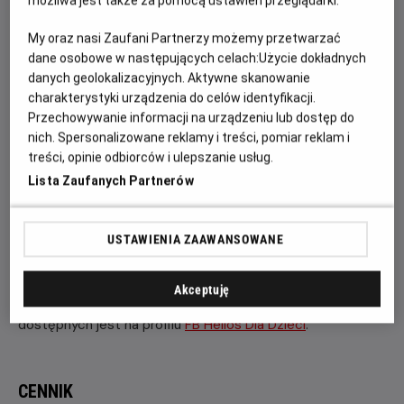
Bob Budowniczy
to animowany serial dla dzieci. Jego
możliwa jest także za pomocą ustawień przeglądarki.
akcja toczy się na placu budowy. Główne postacie serialu
My oraz nasi Zaufani Partnerzy możemy przetwarzać
to Bob Budowniczy oraz jego przyjaciele: koparka,
dane osobowe w następujących celach:
Użycie dokładnych
betoniarka, buldożer, walec i dźwig. Bohaterowie: ludzie i
danych geolokalizacyjnych. Aktywne skanowanie
maszyny – darzą się wzajemnym szacunkiem
charakterystyki urządzenia do celów identyfikacji.
udowadniając, że współpraca i pozytywne podejście
Przechowywanie informacji na urządzeniu lub dostęp do
pozwalają rozwiązać każdy problem.
nich. Spersonalizowane reklamy i treści, pomiar reklam i
treści, opinie odbiorców i ulepszanie usług.
Projekcję Filmowych Poranków poprzedzają konkursy
Lista Zaufanych Partnerów
i zabawy na sali kinowej.
Zapraszamy również na kolejne
Filmowe Poranki w dniu
USTAWIENIA ZAAWANSOWANE
12 lipca o godzinie 10:30
!
Tym razem zaprezentujemy
zestaw filmów
„Świnka Peppa", cz. 3
.
Akceptuję
Więcej aktualności, konkursów i relacji fotograficznych
dostępnych jest na profilu
FB Helios Dla Dzieci
.
CENNIK