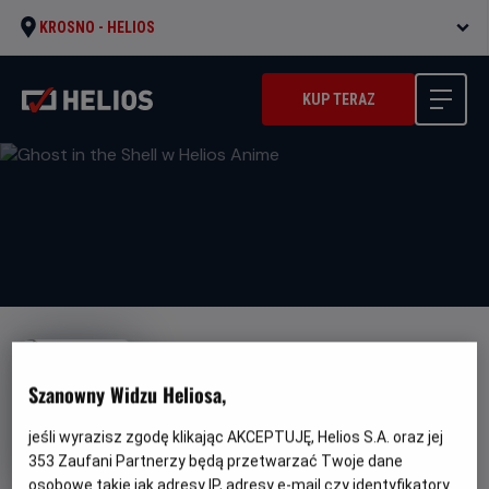
KROSNO -
HELIOS
KUP TERAZ
Szanowny Widzu Heliosa,
Ghost in the Shell w Helios
jeśli wyrazisz zgodę klikając AKCEPTUJĘ, Helios S.A. oraz jej
353
Zaufani Partnerzy będą przetwarzać Twoje dane
Anime
osobowe takie jak adresy IP, adresy e-mail czy identyfikatory