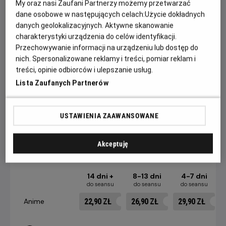
My oraz nasi Zaufani Partnerzy możemy przetwarzać
nie tylko zrewolucjonizował animację, ale też na trwałe
dane osobowe w następujących celach:
Użycie dokładnych
wpłynął na kino science fiction i popkulturę XXI wieku.
danych geolokalizacyjnych. Aktywne skanowanie
Zainspirował nie tylko „Matrixa” czy „Avatara”, ale też serie
charakterystyki urządzenia do celów identyfikacji.
gier Metal Gear Solid oraz Deus Ex.
Przechowywanie informacji na urządzeniu lub dostęp do
nich. Spersonalizowane reklamy i treści, pomiar reklam i
WIDZOWIE POKAZÓW W RAMACH PROJEKTU HELIOS
treści, opinie odbiorców i ulepszanie usług.
ANIME OTRZYMAJĄ SPECJALNĄ POCZTÓWKĘ Z KADREM
Lista Zaufanych Partnerów
FILMOWYM. OFERTA WAŻNA DO WYCZERPANIA
ZAPASÓW!
USTAWIENIA ZAAWANSOWANE
CENNIK
Akceptuję
14 dni +
8-13 dni
4-7 dni
do seansu
do seansu
do seansu
22,90 ZŁ
26,90 ZŁ
29,90 ZŁ
Anime