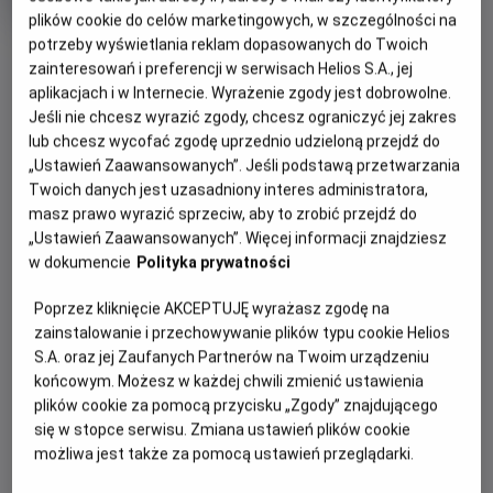
Oryginalny
Gatunek
Minimalny
Kōkaku Kidōtai
Anime
Od 15 lat
plików cookie do celów marketingowych, w szczególności na
tytuł
Czas
wiek
93 min
potrzeby wyświetlania reklam dopasowanych do Twoich
OBSERWUJ
trwania
zainteresowań i preferencji w serwisach Helios S.A., jej
aplikacjach i w Internecie. Wyrażenie zgody jest dobrowolne.
Jeśli nie chcesz wyrazić zgody, chcesz ograniczyć jej zakres
WIĘCEJ SZCZEGÓŁÓW
REŻYSERIA
SCENARIUSZ
lub chcesz wycofać zgodę uprzednio udzieloną przejdź do
OPIS WYDARZENIA
Mamoru Oshii
Kazunori Itô
„Ustawień Zaawansowanych”. Jeśli podstawą przetwarzania
OBSADA
Twoich danych jest uzasadniony interes administratora,
Gdy cyborg Major Motoko Kusanagi z Sekcji 9 rusza tropem
Atsuko Tanaka, Akio Ôtsuka, Kôichi Yamadera, Yutaka Nakano,
masz prawo wyrazić sprzeciw, aby to zrobić przejdź do
hakera znanego jako Władca Marionetek, kryminalna intryga
Tamio Ôki
„Ustawień Zaawansowanych”. Więcej informacji znajdziesz
szybko zamienia się w fascynującą opowieść o tożsamości
w dokumencie
Polityka prywatności
i świadomości. Pojawiają się filozoficzne pytania: co
Poprzez kliknięcie AKCEPTUJĘ wyrażasz zgodę na
właściwie czyni nas ludźmi? I czy(m) jest „duch w
zainstalowanie i przechowywanie plików typu cookie Helios
skorupie”?
S.A. oraz jej Zaufanych Partnerów na Twoim urządzeniu
„Ghost in the Shell” to zarazem estetyczny majstersztyk:
końcowym. Możesz w każdej chwili zmienić ustawienia
plików cookie za pomocą przycisku „Zgody” znajdującego
ukazane z rozmachem neonowe panoramy Neo Tokio,
się w stopce serwisu. Zmiana ustawień plików cookie
hipnotyzująca animacja i klimat cyberpunku. Do tego
możliwa jest także za pomocą ustawień przeglądarki.
wspaniała ścieżka dźwiękowa, dzięki której Kenji Kawaii
nadał futurystycznej historii niemal mistyczny wymiar. Film