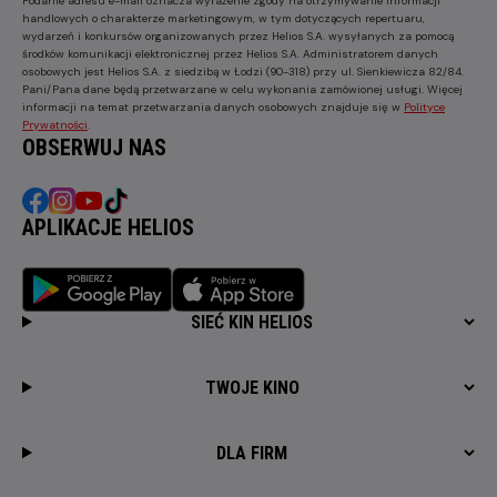
Podanie adresu e-mail oznacza wyrażenie zgody na otrzymywanie informacji
handlowych o charakterze marketingowym, w tym dotyczących repertuaru,
wydarzeń i konkursów organizowanych przez Helios S.A. wysyłanych za pomocą
środków komunikacji elektronicznej przez Helios S.A. Administratorem danych
osobowych jest Helios S.A. z siedzibą w Łodzi (90-318) przy ul. Sienkiewicza 82/84.
Pani/Pana dane będą przetwarzane w celu wykonania zamówionej usługi. Więcej
informacji na temat przetwarzania danych osobowych znajduje się w
Polityce
Prywatności
.
OBSERWUJ NAS
APLIKACJE HELIOS
SIEĆ KIN HELIOS
TWOJE KINO
DLA FIRM