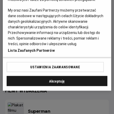
sprawiedliwości.
My oraz nasi Zaufani Partnerzy możemy przetwarzać
Start:
26.06.2026, godz. 20.00;
Meta:
27.06.2026 r. około
dane osobowe w następujących celach:
Użycie dokładnych
godz. 0:15
danych geolokalizacyjnych. Aktywne skanowanie
Zagramy:
charakterystyki urządzenia do celów identyfikacji.
Przechowywanie informacji na urządzeniu lub dostęp do
SUPERMAN
nich. Spersonalizowane reklamy i treści, pomiar reklam i
SUPERGIRL
(
PREMIEROWO!
)
treści, opinie odbiorców i ulepszanie usług.
Lista Zaufanych Partnerów
Jesteśmy przekonani, że taka mieszanka zapierającej dech
w piersiach akcji, humoru i wzruszeń, jeszcze długo po
powrocie do domu nie pozwoli Wam zasnąć. Czy jesteście
USTAWIENIA ZAAWANSOWANE
na to gotowi?
Akceptuję
FILMY WYDARZENIA
Superman