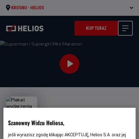
KROSNO -
HELIOS
KUP TERAZ
Szanowny Widzu Heliosa,
Superman i Supergirl Mini
Maraton
jeśli wyrazisz zgodę klikając AKCEPTUJĘ, Helios S.A. oraz jej