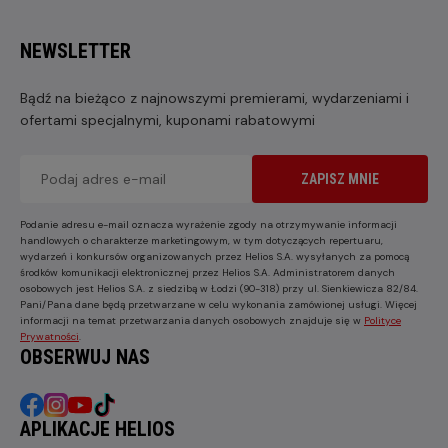
NEWSLETTER
Bądź na bieżąco z najnowszymi premierami, wydarzeniami i
ofertami specjalnymi, kuponami rabatowymi
ZAPISZ MNIE
Podanie adresu e-mail oznacza wyrażenie zgody na otrzymywanie informacji
handlowych o charakterze marketingowym, w tym dotyczących repertuaru,
wydarzeń i konkursów organizowanych przez Helios S.A. wysyłanych za pomocą
środków komunikacji elektronicznej przez Helios S.A. Administratorem danych
osobowych jest Helios S.A. z siedzibą w Łodzi (90-318) przy ul. Sienkiewicza 82/84.
Pani/Pana dane będą przetwarzane w celu wykonania zamówionej usługi. Więcej
informacji na temat przetwarzania danych osobowych znajduje się w
Polityce
Prywatności
.
OBSERWUJ NAS
APLIKACJE HELIOS