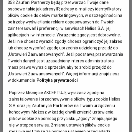
353
Zaufani Partnerzy będą przetwarzać Twoje dane
Gatunek
Minimalny
Fantasy / Akcja
Od 15 lat
Czas
wiek
238 min
osobowe takie jak adresy IP, adresy e-mail czy identyfikatory
OBSERWUJ
trwania
plików cookie do celów marketingowych, w szczególności na
potrzeby wyświetlania reklam dopasowanych do Twoich
zainteresowań i preferencji w serwisach Helios S.A., jej
OPIS WYDARZENIA
aplikacjach i w Internecie. Wyrażenie zgody jest dobrowolne.
Jeśli nie chcesz wyrazić zgody, chcesz ograniczyć jej zakres
Nocne Maratony Filmowe Helios prezentują mini
lub chcesz wycofać zgodę uprzednio udzieloną przejdź do
maraton z filmami SUPERMAN i SUPERGIRL!
„Ustawień Zaawansowanych”. Jeśli podstawą przetwarzania
Twoich danych jest uzasadniony interes administratora,
W piątek
26 czerwca
, kina Helios zapraszają do świata
masz prawo wyrazić sprzeciw, aby to zrobić przejdź do
superbohaterów spod znaku DC! Na początek pierwszy,
„Ustawień Zaawansowanych”. Więcej informacji znajdziesz
wielkoekranowy, pełnometrażowy film fabularny DC Studios:
w dokumencie
Polityka prywatności
„SUPERMAN”
! Po chwili przerwy, premierowo
„SUPERGIRL”
! Milly Alcock gra w nim podwójną rolę
Poprzez kliknięcie AKCEPTUJĘ wyrażasz zgodę na
Supergirl i Kary Zor-El. Kiedy nieoczekiwany i bezwzględny
zainstalowanie i przechowywanie plików typu cookie Helios
przeciwnik atakuje niebezpiecznie blisko domu, Kara Zor-El,
S.A. oraz jej Zaufanych Partnerów na Twoim urządzeniu
znana też jako Supergirl, niechętnie łączy siły z
końcowym. Możesz w każdej chwili zmienić ustawienia
plików cookie za pomocą przycisku „Zgody” znajdującego
zaskakującym towarzyszem w pełnej przygód,
się w stopce serwisu. Zmiana ustawień plików cookie
międzygalaktycznej podróży w poszukiwaniu zemsty i
możliwa jest także za pomocą ustawień przeglądarki.