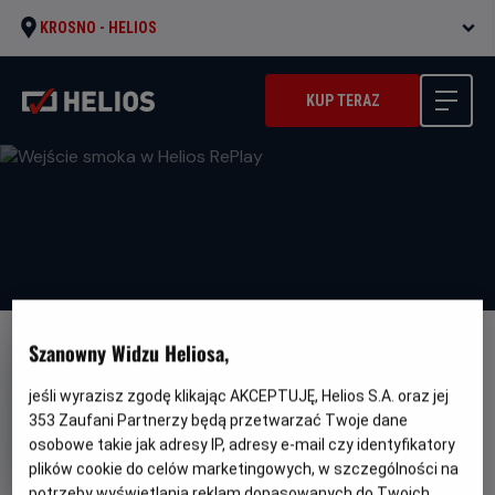
KROSNO -
HELIOS
KUP TERAZ
Szanowny Widzu Heliosa,
jeśli wyrazisz zgodę klikając AKCEPTUJĘ, Helios S.A. oraz jej
353
Zaufani Partnerzy będą przetwarzać Twoje dane
Wejście smoka w Helios RePlay
osobowe takie jak adresy IP, adresy e-mail czy identyfikatory
plików cookie do celów marketingowych, w szczególności na
Oryginalny
Gatunek
Minimalny
Enter the Dragon
Akcja
Od 13 lat
potrzeby wyświetlania reklam dopasowanych do Twoich