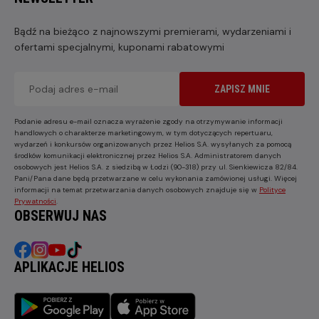
Bądź na bieżąco z najnowszymi premierami, wydarzeniami i
ofertami specjalnymi, kuponami rabatowymi
ZAPISZ MNIE
Podanie adresu e-mail oznacza wyrażenie zgody na otrzymywanie informacji
handlowych o charakterze marketingowym, w tym dotyczących repertuaru,
wydarzeń i konkursów organizowanych przez Helios S.A. wysyłanych za pomocą
środków komunikacji elektronicznej przez Helios S.A. Administratorem danych
osobowych jest Helios S.A. z siedzibą w Łodzi (90-318) przy ul. Sienkiewicza 82/84.
Pani/Pana dane będą przetwarzane w celu wykonania zamówionej usługi. Więcej
informacji na temat przetwarzania danych osobowych znajduje się w
Polityce
Prywatności
.
OBSERWUJ NAS
APLIKACJE HELIOS