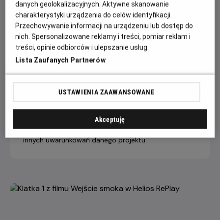
danych geolokalizacyjnych. Aktywne skanowanie
charakterystyki urządzenia do celów identyfikacji.
Przechowywanie informacji na urządzeniu lub dostęp do
14 dni +
8-13 dni
4-7 dni
nich. Spersonalizowane reklamy i treści, pomiar reklam i
do seansu
do seansu
do seansu
treści, opinie odbiorców i ulepszanie usług.
Bilet na seans
22,90 ZŁ
26,90 ZŁ
29,90 ZŁ
Lista Zaufanych Partnerów
Helios RePlay
Dopłata internetowa 1,50 zł/1 bilet
USTAWIENIA ZAAWANSOWANE
Helios zastrzega sobie prawo do zastosowania
innego cennika niż opublikowany na stronie
Akceptuję
internetowej, w zależności od specyfiki, zakresu lub
innych uwarunkowań danego projektu.