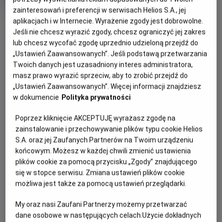
tytuł
Czas
wiek
112 min
trwania
zainteresowań i preferencji w serwisach Helios S.A., jej
OBSERWUJ
aplikacjach i w Internecie. Wyrażenie zgody jest dobrowolne.
Jeśli nie chcesz wyrazić zgody, chcesz ograniczyć jej zakres
lub chcesz wycofać zgodę uprzednio udzieloną przejdź do
„Ustawień Zaawansowanych”. Jeśli podstawą przetwarzania
WIĘCEJ SZCZEGÓŁÓW
REŻYSERIA
SCENARIUSZ
Twoich danych jest uzasadniony interes administratora,
OPIS WYDARZENIA
Robert Clouse
Bruce Lee, Michael Allin
masz prawo wyrazić sprzeciw, aby to zrobić przejdź do
OBSADA
„Ustawień Zaawansowanych”. Więcej informacji znajdziesz
Nakłoniony do współpracy z rządem mistrz kung-fu (Lee)
Bruce Lee, John Saxon, Jim Kelly, Ahna Capri
w dokumencie
Polityka prywatności
zostaje wysłany na egzotyczną wyspę. Za dnia
uczestniczy w śmiertelnie niebezpiecznym turnieju,
Poprzez kliknięcie AKCEPTUJĘ wyrażasz zgodę na
nocami zaś infiltruje przestępczą organizację zajmującą
zainstalowanie i przechowywanie plików typu cookie Helios
się handlem narkotykami, której przewodzi bezlitosny Han.
S.A. oraz jej Zaufanych Partnerów na Twoim urządzeniu
końcowym. Możesz w każdej chwili zmienić ustawienia
Zaskakujące zwroty akcji, wspaniałe zdjęcia i efektowne
plików cookie za pomocą przycisku „Zgody” znajdującego
sceny walki, do których choreografię układał sam Bruce
się w stopce serwisu. Zmiana ustawień plików cookie
Lee, sprawiły, że Wejście smoka przeszło do historii kina.
możliwa jest także za pomocą ustawień przeglądarki.
My oraz nasi Zaufani Partnerzy możemy przetwarzać
dane osobowe w następujących celach:
Użycie dokładnych
CENNIK