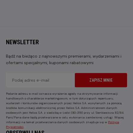
NEWSLETTER
Bądź na bieżąco z najnowszymi premierami, wydarzeniami i
ofertami specjalnymi, kuponami rabatowymi
ZAPISZ MNIE
Podanie adresu e-mail oznacza wyrażenie zgody na otrzymywanie informacji
handlowych o charakterze marketingowym, w tym dotyczących repertuaru,
wydarzeń i konkursów organizowanych przez Helios S.A. wysyłanych za pomocą
środków komunikacji elektronicznej przez Helios S.A. Administratorem danych
osobowych jest Helios S.A. z siedzibą w Łodzi (90-318) przy ul. Sienkiewicza 82/84.
Pani/Pana dane będą przetwarzane w celu wykonania zamówionej usługi. Więcej
informacji na temat przetwarzania danych osobowych znajduje się w
Polityce
Prywatności
.
OBSERWUJ NAS