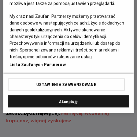
wystawią na próbę jego odwagę, spryt oraz
możliwa jest także za pomocą ustawień przeglądarki.
determinację.
My oraz nasi Zaufani Partnerzy możemy przetwarzać
dane osobowe w następujących celach:
Użycie dokładnych
„Odyseja” przyciąga uwagę także imponującą listą
danych geolokalizacyjnych. Aktywne skanowanie
aktorów i aktorek. W filmie zobaczymy m.in. Matta
charakterystyki urządzenia do celów identyfikacji.
Damona jako Odyseusza, Toma Hollanda w roli
Przechowywanie informacji na urządzeniu lub dostęp do
Telemacha, Anne Hathaway jako Penelopę, Zendayę
nich. Spersonalizowane reklamy i treści, pomiar reklam i
jako Atenę, Roberta Pattinsona jako Antinoosa oraz
treści, opinie odbiorców i ulepszanie usług.
Charlize Theron jako Kirke. To jedno z najbardziej
Lista Zaufanych Partnerów
wyczekiwanych wydarzeń filmowych tego roku, które
połączy epicką opowieść, nowoczesną realizację i
największe gwiazdy światowego kina.
USTAWIENIA ZAAWANSOWANE
Zapraszamy na seanse w naszym kinie. Kup bilet
Akceptuję
już dziś, wybierz najlepsze miejsce w sali i
zaoszczędź najwięcej.
Pamiętaj: wcześniej
kupujesz, więcej zyskujesz.