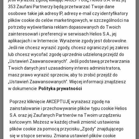
353
Zaufani Partnerzy będą przetwarzać Twoje dane
osobowe takie jak adresy IP, adresy e-mail czy identyfikatory
plików cookie do celów marketingowych, w szczególności na
potrzeby wyświetlania reklam dopasowanych do Twoich
zainteresowań i preferencji w serwisach Helios S.A., jej
aplikacjach i w Internecie. Wyrażenie zgody jest dobrowolne.
Jeśli nie chcesz wyrazić zgody, chcesz ograniczyć jej zakres
lub chcesz wycofać zgodę uprzednio udzieloną przejdź do
Po ogromnym sukcesie „Oppenheimera”, nagrodzonego
„Ustawień Zaawansowanych”. Jeśli podstawą przetwarzania
siedmioma Oscarami®, Christopher Nolan powraca z
Twoich danych jest uzasadniony interes administratora,
masz prawo wyrazić sprzeciw, aby to zrobić przejdź do
kolejnym wielkim widowiskiem. Tym razem jeden z
„Ustawień Zaawansowanych”. Więcej informacji znajdziesz
najbardziej cenionych współczesnych reżyserów sięga
w dokumencie
Polityka prywatności
po „Odyseję” Homera – ponadczasową historię
uznawaną za fundament zachodniej literatury.
Poprzez kliknięcie AKCEPTUJĘ wyrażasz zgodę na
zainstalowanie i przechowywanie plików typu cookie Helios
Film opowie o niezwykłej podróży Odyseusza, króla
S.A. oraz jej Zaufanych Partnerów na Twoim urządzeniu
Itaki, który po zakończeniu wojny trojańskiej podejmuje
końcowym. Możesz w każdej chwili zmienić ustawienia
pełną niebezpieczeństw drogę do domu. Na jego szlaku
plików cookie za pomocą przycisku „Zgody” znajdującego
staną mityczne istoty, bogowie i liczne wyzwania, które
się w stopce serwisu. Zmiana ustawień plików cookie