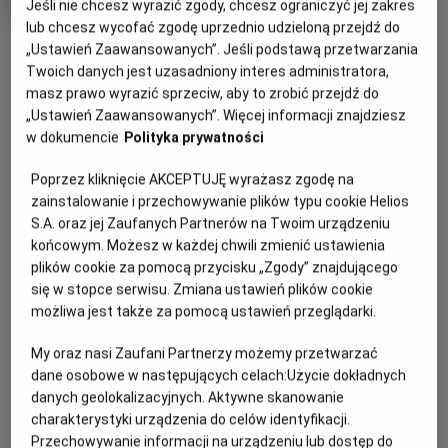
Jeśli nie chcesz wyrazić zgody, chcesz ograniczyć jej zakres
produkcji
lub chcesz wycofać zgodę uprzednio udzieloną przejdź do
OBSERWUJ
„Ustawień Zaawansowanych”. Jeśli podstawą przetwarzania
Twoich danych jest uzasadniony interes administratora,
masz prawo wyrazić sprzeciw, aby to zrobić przejdź do
WIĘCEJ SZCZEGÓŁÓW
PREMIERA
„Ustawień Zaawansowanych”. Więcej informacji znajdziesz
w dokumencie
Polityka prywatności
19 maja 2023
OPIS FILMU
Poprzez kliknięcie AKCEPTUJĘ wyrażasz zgodę na
zainstalowanie i przechowywanie plików typu cookie Helios
Lata 70 XX wieku. Ekscentryczny mistrz Salvador Dali
S.A. oraz jej Zaufanych Partnerów na Twoim urządzeniu
(laureat Oscara Ben Kingsley) przygotowuje wystawę w
końcowym. Możesz w każdej chwili zmienić ustawienia
Nowym Jorku. W szalonych przygotowaniach towarzyszą
plików cookie za pomocą przycisku „Zgody” znajdującego
mu niedoświadczony asystent galerii James, nowojorska
się w stopce serwisu. Zmiana ustawień plików cookie
możliwa jest także za pomocą ustawień przeglądarki.
bohema artystyczna z gwiazdami tamtych czasów na
czele, oraz jego żona i muza Gala, z którą łączy go pełen
My oraz nasi Zaufani Partnerzy możemy przetwarzać
pasji i zazdrości związek.
dane osobowe w następujących celach:
Użycie dokładnych
danych geolokalizacyjnych. Aktywne skanowanie
charakterystyki urządzenia do celów identyfikacji.
Przechowywanie informacji na urządzeniu lub dostęp do