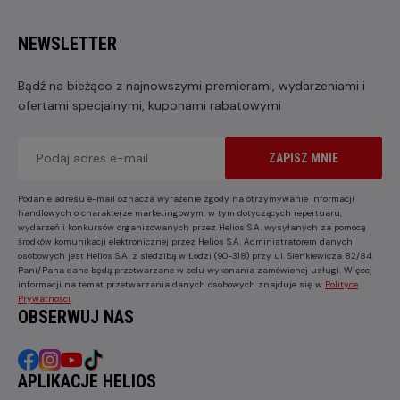
NEWSLETTER
Bądź na bieżąco z najnowszymi premierami, wydarzeniami i
ofertami specjalnymi, kuponami rabatowymi
ZAPISZ MNIE
Podanie adresu e-mail oznacza wyrażenie zgody na otrzymywanie informacji
handlowych o charakterze marketingowym, w tym dotyczących repertuaru,
wydarzeń i konkursów organizowanych przez Helios S.A. wysyłanych za pomocą
środków komunikacji elektronicznej przez Helios S.A. Administratorem danych
osobowych jest Helios S.A. z siedzibą w Łodzi (90-318) przy ul. Sienkiewicza 82/84.
Pani/Pana dane będą przetwarzane w celu wykonania zamówionej usługi. Więcej
informacji na temat przetwarzania danych osobowych znajduje się w
Polityce
Prywatności
.
OBSERWUJ NAS
APLIKACJE HELIOS