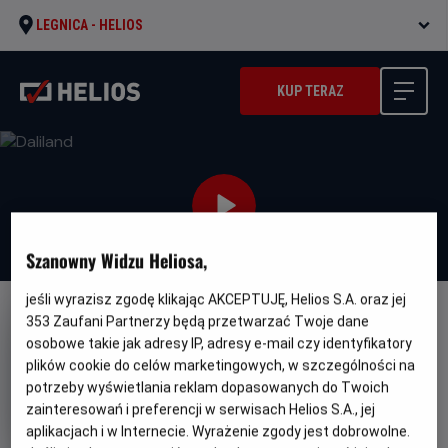
LEGNICA -
HELIOS
KUP TERAZ
Szanowny Widzu Heliosa,
jeśli wyrazisz zgodę klikając AKCEPTUJĘ, Helios S.A. oraz jej
353
Zaufani Partnerzy będą przetwarzać Twoje dane
NAPISY
osobowe takie jak adresy IP, adresy e-mail czy identyfikatory
Daliland
plików cookie do celów marketingowych, w szczególności na
Gatunek
Minimalny
potrzeby wyświetlania reklam dopasowanych do Twoich
Dramat / Biograficzny
Od 15 lat
Czas
Kraj
wiek
104 min
Francja, Wielka Brytania, USA
zainteresowań i preferencji w serwisach Helios S.A., jej
trwania
i
(2022)
aplikacjach i w Internecie. Wyrażenie zgody jest dobrowolne.
rok