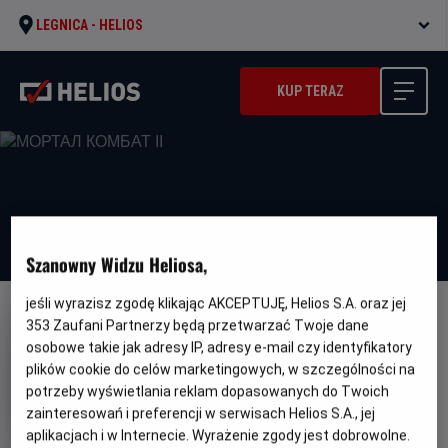
LEGNICA -
HELIOS
KUP TERAZ
Szanowny Widzu Heliosa,
jeśli wyrazisz zgodę klikając AKCEPTUJĘ, Helios S.A. oraz jej
DUBBING
WERSJA JĘZYKOWA UA
353
Zaufani Partnerzy będą przetwarzać Twoje dane
osobowe takie jak adresy IP, adresy e-mail czy identyfikatory
МОРТАЛ КОМБАТ ІІ
plików cookie do celów marketingowych, w szczególności na
Oryginalny
Gatunek
Minim
Mortal Kombat II
Fantasy / Akcja
Od
potrzeby wyświetlania reklam dopasowanych do Twoich
tytuł
wiek
15 lat
zainteresowań i preferencji w serwisach Helios S.A., jej
Czas
Kraj
116 min
USA
aplikacjach i w Internecie. Wyrażenie zgody jest dobrowolne.
trwania
i