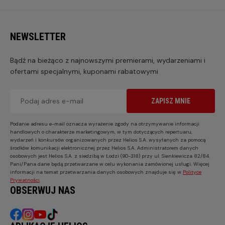
NEWSLETTER
Bądź na bieżąco z najnowszymi premierami, wydarzeniami i
ofertami specjalnymi, kuponami rabatowymi
ZAPISZ MNIE
Podanie adresu e-mail oznacza wyrażenie zgody na otrzymywanie informacji
handlowych o charakterze marketingowym, w tym dotyczących repertuaru,
wydarzeń i konkursów organizowanych przez Helios S.A. wysyłanych za pomocą
środków komunikacji elektronicznej przez Helios S.A. Administratorem danych
osobowych jest Helios S.A. z siedzibą w Łodzi (90-318) przy ul. Sienkiewicza 82/84.
Pani/Pana dane będą przetwarzane w celu wykonania zamówionej usługi. Więcej
informacji na temat przetwarzania danych osobowych znajduje się w
Polityce
Prywatności
.
OBSERWUJ NAS