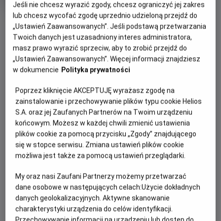
Jeśli nie chcesz wyrazić zgody, chcesz ograniczyć jej zakres
rok
produkcji
lub chcesz wycofać zgodę uprzednio udzieloną przejdź do
OBSERWUJ
„Ustawień Zaawansowanych”. Jeśli podstawą przetwarzania
Twoich danych jest uzasadniony interes administratora,
masz prawo wyrazić sprzeciw, aby to zrobić przejdź do
WIĘCEJ SZCZEGÓŁÓW
PREMIERA
„Ustawień Zaawansowanych”. Więcej informacji znajdziesz
w dokumencie
Polityka prywatności
8 maja 2026
REŻYSERIA
OPIS FILMU
Poprzez kliknięcie AKCEPTUJĘ wyrażasz zgodę na
Саймон Макквойд
zainstalowanie i przechowywanie plików typu cookie Helios
OBSADA
Від студії New Line Cinema — новий вибуховий розділ
S.A. oraz jej Zaufanych Partnerów na Twoim urządzeniu
культової франшизи, створеної за мотивами легендарної
Карл Урбан, Аделін Рудольф, Джессіка Макнемі, Джош
końcowym. Możesz w każdej chwili zmienić ustawienia
Ловсон, Луді Лінь, Льюїс Тан, Джо Таслім, Хіроюкі Санада
відеогри Mortal Kombat II. Цього разу у фанатському
plików cookie za pomocą przycisku „Zgody” znajdującego
бойовому строю — вже з самим Джонні Кейджем —
się w stopce serwisu. Zmiana ustawień plików cookie
чемпіони зіштовхуються один з одним у безжальному,
możliwa jest także za pomocą ustawień przeglądarki.
кривавому протистоянні без правил. Їхня мета — зупинити
My oraz nasi Zaufani Partnerzy możemy przetwarzać
темне правління Шао Кана, що загрожує самому існуванню
dane osobowe w następujących celach:
Użycie dokładnych
Земного царства та його захисників.
danych geolokalizacyjnych. Aktywne skanowanie
charakterystyki urządzenia do celów identyfikacji.
Przechowywanie informacji na urządzeniu lub dostęp do