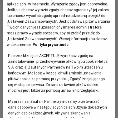
Czas
Kraj
wiek
96 min
Szwecja (2023)
aplikacjach i w Internecie. Wyrażenie zgody jest dobrowolne.
trwania
i
rok
Jeśli nie chcesz wyrazić zgody, chcesz ograniczyć jej zakres
OBSERWUJ
produkcji
lub chcesz wycofać zgodę uprzednio udzieloną przejdź do
„Ustawień Zaawansowanych”. Jeśli podstawą przetwarzania
Twoich danych jest uzasadniony interes administratora,
WIĘCEJ SZCZEGÓŁÓW
PREMIERA
masz prawo wyrazić sprzeciw, aby to zrobić przejdź do
2 sierpnia 2024
„Ustawień Zaawansowanych”. Więcej informacji znajdziesz
REŻYSERIA
SCENARIUSZ
OPIS FILMU
w dokumencie
Polityka prywatności
Johan Rosell
Sofie Forsman, Tove
Poprzez kliknięcie AKCEPTUJĘ wyrażasz zgodę na
Forsman, Martin Widmark
Bohaterka serii bestsellerowych książek Martina
zainstalowanie i przechowywanie plików typu cookie Helios
OBSADA
Windmarka, autora Biura Detektywistycznego Lassego i
S.A. oraz jej Zaufanych Partnerów na Twoim urządzeniu
Matilda Gross, Marianne Morck, Jens Ohlin
Mai, nie po raz pierwszy trafia na duży ekran. W pierwszym
końcowym. Możesz w każdej chwili zmienić ustawienia
filmie pojechała na wakacje u ekscentrycznego wujka
plików cookie za pomocą przycisku „Zgody” znajdującego
Hannibala. Zorientowała się wówczas, że jej krewny włada
się w stopce serwisu. Zmiana ustawień plików cookie
nadprzyrodzonymi mocami i ma w sobie coś z potwora.
możliwa jest także za pomocą ustawień przeglądarki.
Nastolatka tym razem z tatą i jego nową partnerką spędza
u wujka Boże Narodzenie. Od początku wiadomo, że to nie
My oraz nasi Zaufani Partnerzy możemy przetwarzać
dane osobowe w następujących celach:
Użycie dokładnych
będą zwykłe święta. Znaleziony w lokalnej prasie artykuł o
danych geolokalizacyjnych. Aktywne skanowanie
zaginionych robotnikach skłania dziewczynkę i jej psa,