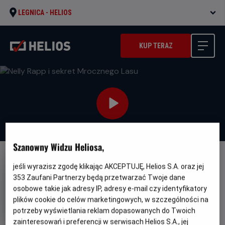
LEGNICA -
HELIOS
KUP TERAZ
Szanowny Widzu Heliosa,
DUBBING
jeśli wyrazisz zgodę klikając AKCEPTUJĘ, Helios S.A. oraz jej
353
Zaufani Partnerzy będą przetwarzać Twoje dane
Nelly Rapp i sekret Mrocznego
osobowe takie jak adresy IP, adresy e-mail czy identyfikatory
Lasu
plików cookie do celów marketingowych, w szczególności na
Oryginalny
Gatunek
Nelly Rapp - Dodens spegel
potrzeby wyświetlania reklam dopasowanych do Twoich
tytuł
Minimalny
Przygodowy / Familijny
Od 9 lat
zainteresowań i preferencji w serwisach Helios S.A., jej