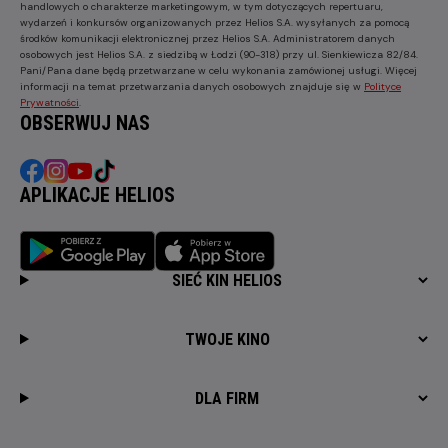
handlowych o charakterze marketingowym, w tym dotyczących repertuaru,
wydarzeń i konkursów organizowanych przez Helios S.A. wysyłanych za pomocą
środków komunikacji elektronicznej przez Helios S.A. Administratorem danych
osobowych jest Helios S.A. z siedzibą w Łodzi (90-318) przy ul. Sienkiewicza 82/84.
Pani/Pana dane będą przetwarzane w celu wykonania zamówionej usługi. Więcej
informacji na temat przetwarzania danych osobowych znajduje się w
Polityce
Prywatności
.
OBSERWUJ NAS
APLIKACJE HELIOS
SIEĆ KIN HELIOS
TWOJE KINO
DLA FIRM