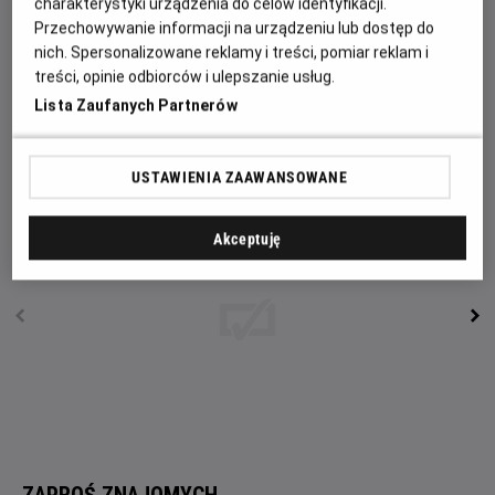
charakterystyki urządzenia do celów identyfikacji.
basseta Londyna, do odejścia od rodzinnego stołu i wizyty
Przechowywanie informacji na urządzeniu lub dostęp do
w Mrocznym Lesie. Szukając tam zagadkowego Lustra
nich. Spersonalizowane reklamy i treści, pomiar reklam i
Śmierci, stanie twarzą w twarz z wilkołakami, zjawami i
treści, opinie odbiorców i ulepszanie usług.
innymi mitycznymi potworami. Dzięki tak niezwykłej
Lista Zaufanych Partnerów
wędrówce pogodzi się z niełatwą przeszłością i nabierze
odwagi do stawienia czoła kolejnym wyzwaniom.
USTAWIENIA ZAAWANSOWANE
Akceptuję
ZAPROŚ ZNAJOMYCH