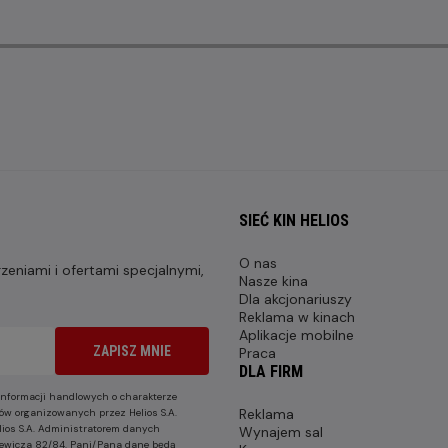
SIEĆ KIN HELIOS
O nas
eniami i ofertami specjalnymi,
Nasze kina
Dla akcjonariuszy
Reklama w kinach
Aplikacje mobilne
ZAPISZ MNIE
Praca
DLA FIRM
nformacji handlowych o charakterze
Reklama
ów organizowanych przez Helios S.A.
lios S.A. Administratorem danych
Wynajem sal
nkiewicza 82/84. Pani/Pana dane będą