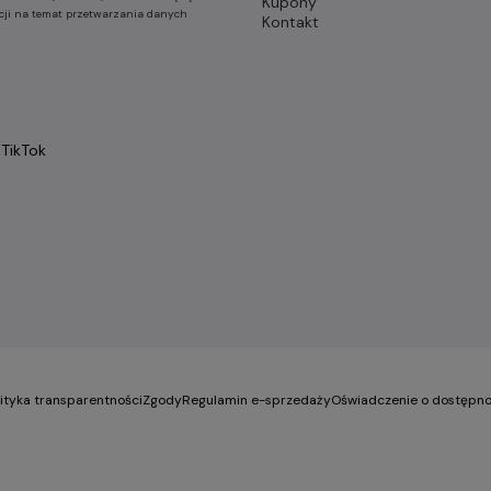
Kupony
cji na temat przetwarzania danych
Kontakt
TikTok
lityka transparentności
Zgody
Regulamin e-sprzedaży
Oświadczenie o dostępno