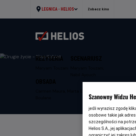
LEGNICA -
HELIOS
Zobacz kino
REŻYSERIA
SCENARIUSZ
Maryam Touzani
Maryam Touzani,
Nabil Ayouch
OBSADA
Carmen Maura, Marta Etura, Ahmed
Szanowny Widzu Hel
Boulane
jeśli wyrazisz zgodę kli
osobowe takie jak adresy
szczególności na potrz
Helios S.A., jej aplikac
ograniczyć jej zakres l