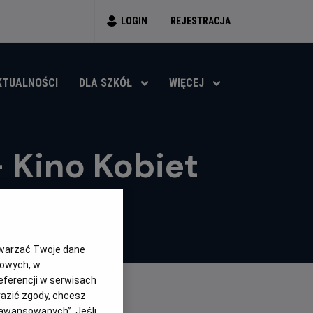
LOGIN
REJESTRACJA
KTUALNOŚCI
DLA SZKÓŁ
WIĘCEJ
- Kino Kobiet
7.1
ENA HELIOS
twarzać Twoje dane
gowych, w
eferencji w serwisach
yrazić zgody, chcesz
aawansowanych”. Jeśli