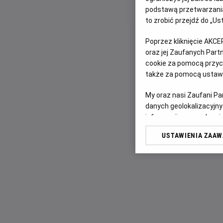
podstawą przetwarzania
to zrobić przejdź do „
Poprzez kliknięcie AKCE
oraz jej Zaufanych Par
cookie za pomocą przyci
także za pomocą ustawi
My oraz nasi Zaufani P
danych geolokalizacyjny
informacji na urządzeniu
odbiorców i ulepszanie u
USTAWIENIA ZAA
Lista Zaufanych Partn