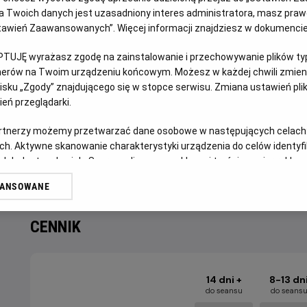
 Twoich danych jest uzasadniony interes administratora, masz prawo
Ustawień Zaawansowanych”. Więcej informacji znajdziesz w dokumenci
Nigdy nie jest za późno, by zacząć od nowa. Emanujący o
kobiety, która robi wszystko, by ocalić swój dom i siebie.
PTUJĘ wyrażasz zgodę na zainstalowanie i przechowywanie plików typu
tnerów na Twoim urządzeniu końcowym. Możesz w każdej chwili zmieni
María Ángeles od 40 lat mieszka w słonecznym apartame
sku „Zgody” znajdującego się w stopce serwisu. Zmiana ustawień pli
zmuszona do jego opuszczenia, nie potrafi się z tym pogo
eń przeglądarki.
koniecznością, nieoczekiwanie staje się jednak nowym pocz
miejsce zarówno na nowych przyjaciół, jak i na niespodzie
artnerzy możemy przetwarzać dane osobowe w następujących celach
ch. Aktywne skanowanie charakterystyki urządzenia do celów identyf
„Drugie życie” to zdobywca nagrody publiczności festiwal
 lub dostęp do nich. Spersonalizowane reklamy i treści, pomiar reklam i
Carmen Maura, ikona filmów Almodóvara.
sług.
WANSOWANE
erów
CENNIK
14 dni +
8-13 dn
do seansu
do seans