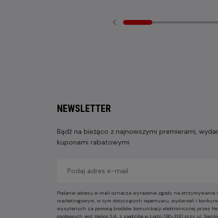
NEWSLETTER
Bądź na bieżąco z najnowszymi premierami, wydarz
kuponami rabatowymi
Podanie adresu e-mail oznacza wyrażenie zgody na otrzymywanie i
marketingowym, w tym dotyczących repertuaru, wydarzeń i konkurs
wysyłanych za pomocą środków komunikacji elektronicznej przez He
osobowych jest Helios S.A. z siedzibą w Łodzi (90-318) przy ul. Sie