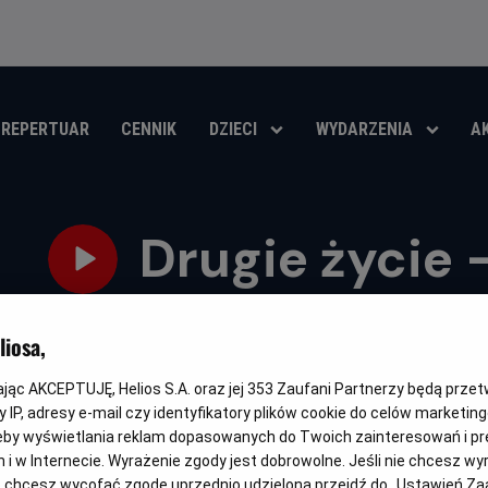
REPERTUAR
CENNIK
DZIECI
WYDARZENIA
A
Drugie życie 
Oryginalny
Gatunek
Minimalny
Czas
Calle Malaga
Dramat / Romans
Od 15 lat
176 min
OC
tytuł
wiek
trwania
iosa,
OBSERWUJ
kając AKCEPTUJĘ, Helios S.A. oraz jej
353
Zaufani Partnerzy będą prze
 IP, adresy e-mail czy identyfikatory plików cookie do celów marketin
eby wyświetlania reklam dopasowanych do Twoich zainteresowań i pr
jach i w Internecie. Wyrażenie zgody jest dobrowolne. Jeśli nie chcesz w
OPIS WYDARZENIA
ub chcesz wycofać zgodę uprzednio udzieloną przejdź do „Ustawień Z