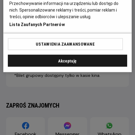
Przechowywanie informacji na urządzeniu lub dostęp do
nich. Spersonalizowane reklamy i treści, pomiar reklam i
treści, opinie odbiorców i ulepszanie usług.
7 dni +
4-6 dni
1-3 dni
Lista Zaufanych Partnerów
do seansu
do seansu
do seansu
LIVE STREAM
43,90 ZŁ
46,90 ZŁ
49,90 ZŁ
PREMIUM
USTAWIENIA ZAAWANSOWANE
Dopłata internetowa 1,50 zł/1 bilet
Akceptuję
*Bilet grupowy dostępny tylko w kasie kina.
ZAPROŚ ZNAJOMYCH
Facebook
Messenger
WhatsApp