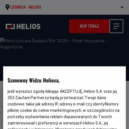
LEGNICA -
HELIOS
KUP TERAZ
Szanowny Widzu Heliosa,
jeśli wyrazisz zgodę klikając AKCEPTUJĘ, Helios S.A. oraz jej
353
Zaufani Partnerzy będą przetwarzać Twoje dane
osobowe takie jak adresy IP, adresy e-mail czy identyfikatory
plików cookie do celów marketingowych, w szczególności na
Mistrzostwa Świata FIFA 2026 -
potrzeby wyświetlania reklam dopasowanych do Twoich
Finał: Hiszpania - Argentyna
zainteresowań i preferencji w serwisach Helios S.A., jej