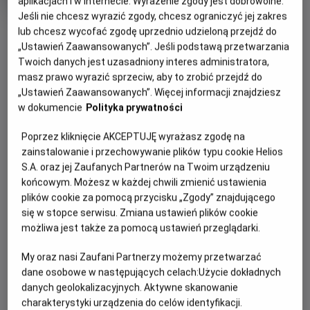
aplikacjach i w Internecie. Wyrażenie zgody jest dobrowolne.
Oryginalny
Gatun
Mistrzostwa Świata FIFA 2026 - Finał
Jeśli nie chcesz wyrazić zgody, chcesz ograniczyć jej zakres
tytuł
Sportowy
OBSERWUJ
lub chcesz wycofać zgodę uprzednio udzieloną przejdź do
Czas
240 min
trwania
„Ustawień Zaawansowanych”. Jeśli podstawą przetwarzania
Twoich danych jest uzasadniony interes administratora,
OPIS WYDARZENIA
masz prawo wyrazić sprzeciw, aby to zrobić przejdź do
„Ustawień Zaawansowanych”. Więcej informacji znajdziesz
Czas na najważniejszy mecz turnieju, który z
w dokumencie
Polityka prywatności
pewnością zapadnie wielu kibicom w pamięci. Europa
vs Ameryka. Hiszpania kontra Argentyna.
Poprzez kliknięcie AKCEPTUJĘ wyrażasz zgodę na
zainstalowanie i przechowywanie plików typu cookie Helios
Która reprezentacja sięgnie po najcenniejsze trofeum
S.A. oraz jej Zaufanych Partnerów na Twoim urządzeniu
okaże się już w najbliższą niedzielę.
końcowym. Możesz w każdej chwili zmienić ustawienia
plików cookie za pomocą przycisku „Zgody” znajdującego
Najlepsze mecze wymagają najlepszej oprawy dlatego
się w stopce serwisu. Zmiana ustawień plików cookie
obejrzyj ten pojedynek na wielkim kinowym ekranie,
możliwa jest także za pomocą ustawień przeglądarki.
wygodnym fotelu i w towarzystwie innych kibiców.
My oraz nasi Zaufani Partnerzy możemy przetwarzać
dane osobowe w następujących celach:
Użycie dokładnych
danych geolokalizacyjnych. Aktywne skanowanie
CENNIK
charakterystyki urządzenia do celów identyfikacji.