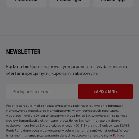
NEWSLETTER
Bądź na bieżąco z najnowszymi premierami, wydarzeniami i
ofertami specjalnymi, kuponami rabatowymi
ZAPISZ MNIE
Podanie adresu e-mail oznacza wyrażenie zgody na otrzymywanie informacji
handlowych o charakterze marketingowym, w tym dotyczących repertuaru,
wydarzeń i konkursów organizowanych przez Helios S.A. wysyłanych za pomocą
środków komunikacji elektronicznej przez Helios S.A. Administratorem danych
osobowych jest Helios S.A. z siedzibą w Łodzi (90-318) przy ul. Sienkiewicza 82/84.
Pani/Pana dane będą przetwarzane w celu wykonania zamówionej usługi. Więcej
informacji na temat przetwarzania danych osobowych znajduje się w
Polityce