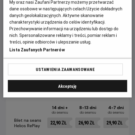
życie zmienia się drastycznie, kiedy zostanie niesłusznie
My oraz nasi Zaufani Partnerzy możemy przetwarzać
oskarżony o zamordowanie swojej żony i jej kochanka.
dane osobowe w następujących celach:
Użycie dokładnych
danych geolokalizacyjnych. Aktywne skanowanie
Skazany na dożywocie dostaje się do więzienia Shawshank,
charakterystyki urządzenia do celów identyfikacji.
gdzie rządy sprawują sadystyczni strażnicy oraz dyrektor
Przechowywanie informacji na urządzeniu lub dostęp do
hipokryta i oszust. Andy, żeby przeżyć lata, jakie przyjdzie
nich. Spersonalizowane reklamy i treści, pomiar reklam i
mu spędzić w celi, będzie musiał wykazać się sprytem i
treści, opinie odbiorców i ulepszanie usług.
wolą przetrwania. Przygotowuje również misterny plan
Lista Zaufanych Partnerów
zemsty - tak zaskakujący, że zmyli nawet najbliższych
współwięźniów.
USTAWIENIA ZAAWANSOWANE
CENNIK
Akceptuję
14 dni +
8-13 dni
4-7 dni
do seansu
do seansu
do seansu
Bilet na seans
22,90 ZŁ
26,90 ZŁ
29,90 ZŁ
Helios RePlay