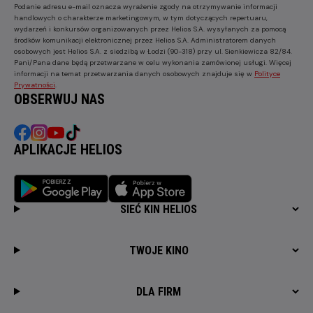
Podanie adresu e-mail oznacza wyrażenie zgody na otrzymywanie informacji
handlowych o charakterze marketingowym, w tym dotyczących repertuaru,
wydarzeń i konkursów organizowanych przez Helios S.A. wysyłanych za pomocą
środków komunikacji elektronicznej przez Helios S.A. Administratorem danych
osobowych jest Helios S.A. z siedzibą w Łodzi (90-318) przy ul. Sienkiewicza 82/84.
Pani/Pana dane będą przetwarzane w celu wykonania zamówionej usługi. Więcej
informacji na temat przetwarzania danych osobowych znajduje się w
Polityce
Prywatności
.
OBSERWUJ NAS
APLIKACJE HELIOS
SIEĆ KIN HELIOS
TWOJE KINO
DLA FIRM