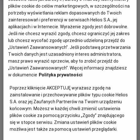
Czas
wiek
152 min
trwania
plików cookie do celów marketingowych, w szczególności na
OBSERWUJ
potrzeby wyświetlania reklam dopasowanych do Twoich
zainteresowań i preferencji w serwisach Helios S.A., jej
aplikacjach i w Internecie. Wyrażenie zgody jest dobrowolne.
Jeśli nie chcesz wyrazić zgody, chcesz ograniczyć jej zakres
WIĘCEJ SZCZEGÓŁÓW
REŻYSERIA
SCENARIUSZ
lub chcesz wycofać zgodę uprzednio udzieloną przejdź do
Frank Darabont
Frank Darabont
„Ustawień Zaawansowanych”. Jeśli podstawą przetwarzania
OBSADA
GODZINY SEANSÓW
Twoich danych jest uzasadniony interes administratora,
Tim Robbins, Morgan Freeman, Bob Gunton
masz prawo wyrazić sprzeciw, aby to zrobić przejdź do
SOBOTA, 22 SIERPNIA 2026
„Ustawień Zaawansowanych”. Więcej informacji znajdziesz
SOBOTA,
w dokumencie
Polityka prywatności
22
15:00
SIERPNIA
2D, napisy
Poprzez kliknięcie AKCEPTUJĘ wyrażasz zgodę na
2026
zainstalowanie i przechowywanie plików typu cookie Helios
S.A. oraz jej Zaufanych Partnerów na Twoim urządzeniu
końcowym. Możesz w każdej chwili zmienić ustawienia
plików cookie za pomocą przycisku „Zgody” znajdującego
OPIS WYDARZENIA
się w stopce serwisu. Zmiana ustawień plików cookie
możliwa jest także za pomocą ustawień przeglądarki.
Andy Dufresne jest młodym, obiecującym bankierem. Jego