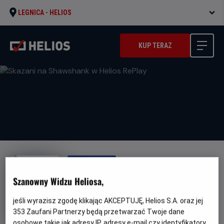
LEGNICA -
HELIOS
KUP TERAZ
HELIOS REPLAY
Skazani na Shawshank w Helios
Szanowny Widzu Heliosa,
RePlay
jeśli wyrazisz zgodę klikając AKCEPTUJĘ, Helios S.A. oraz jej
Oryginalny
Gatunek
The Shawshank Redemption
Dramat
353
Zaufani Partnerzy będą przetwarzać Twoje dane
tytuł
Minimalny
Od 15 lat
osobowe takie jak adresy IP, adresy e-mail czy identyfikatory