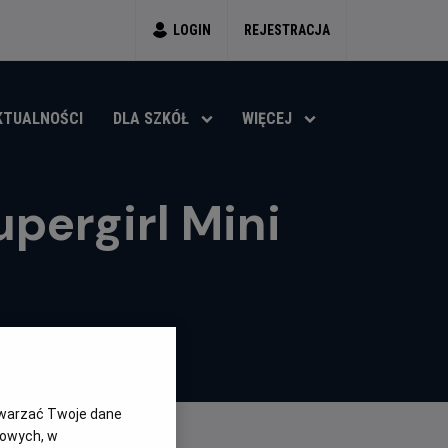
LOGIN
REJESTRACJA
KTUALNOŚCI
DLA SZKÓŁ
WIĘCEJ
pergirl Mini
twarzać Twoje dane
gowych, w