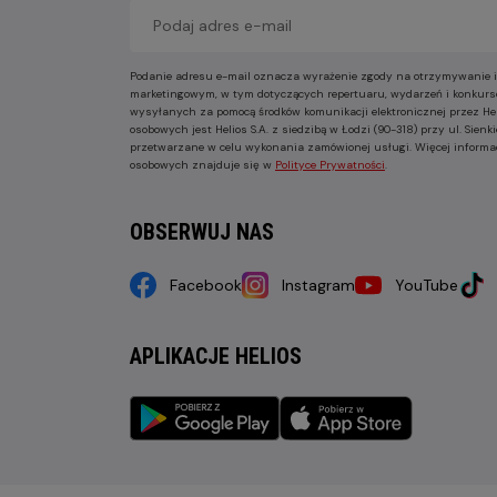
Podanie adresu e-mail oznacza wyrażenie zgody na otrzymywanie i
marketingowym, w tym dotyczących repertuaru, wydarzeń i konkurs
wysyłanych za pomocą środków komunikacji elektronicznej przez He
osobowych jest Helios S.A. z siedzibą w Łodzi (90-318) przy ul. Sie
przetwarzane w celu wykonania zamówionej usługi. Więcej informa
osobowych znajduje się w
Polityce Prywatności
.
OBSERWUJ NAS
Facebook
Instagram
YouTube
APLIKACJE HELIOS