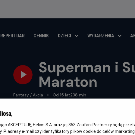
REPERTUAR
CENNIK
DZIECI
WYDARZENIA
A
Superman i Su
Maraton
Gatunek
Minimalny
Czas
Fantasy / Akcja
Od 15 lat
238 min
wiek
trwania
OBSERWUJ
iosa,
kając AKCEPTUJĘ, Helios S.A. oraz jej
353
Zaufani Partnerzy będą prze
 IP, adresy e-mail czy identyfikatory plików cookie do celów marketin