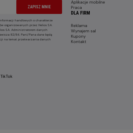
Aplikacje mobilne
ZAPISZ MNIE
Praca
DLA FIRM
nformacji handlowych o charakterze
Reklama
ów organizowanych przez Helios S.A.
lios S.A. Administratorem danych
Wynajem sal
nkiewicza 82/84. Pani/Pana dane będą
Kupony
cji na temat przetwarzania danych
Kontakt
TikTok