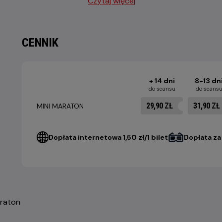
Czytaj więcej
CENNIK
+ 14 dni
8-13 dn
do seansu
do seans
29,90 ZŁ
31,90 ZŁ
MINI MARATON
Dopłata internetowa 1,50 zł/1 bilet
Dopłata za 