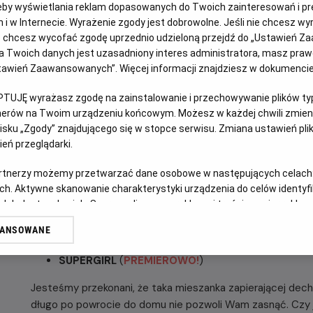
eby wyświetlania reklam dopasowanych do Twoich zainteresowań i pr
OPIS WYDARZENIA
jach i w Internecie. Wyrażenie zgody jest dobrowolne. Jeśli nie chcesz w
ub chcesz wycofać zgodę uprzednio udzieloną przejdź do „Ustawień Z
Nocne Maratony Filmowe Helios prezentują mini mar
 Twoich danych jest uzasadniony interes administratora, masz prawo
Ustawień Zaawansowanych”. Więcej informacji znajdziesz w dokumenci
W piątek
26 czerwca
, kina Helios zapraszają do świata
pierwszy, wielkoekranowy, pełnometrażowy film fabularny 
PTUJĘ wyrażasz zgodę na zainstalowanie i przechowywanie plików typu
premierowo
„SUPERGIRL”
! Milly Alcock gra w nim podwójną
tnerów na Twoim urządzeniu końcowym. Możesz w każdej chwili zmieni
nieoczekiwany i bezwzględny przeciwnik atakuje niebezpiec
sku „Zgody” znajdującego się w stopce serwisu. Zmiana ustawień pli
Supergirl, niechętnie łączy siły z zaskakującym towarzys
eń przeglądarki.
podróży w poszukiwaniu zemsty i sprawiedliwości.
artnerzy możemy przetwarzać dane osobowe w następujących celach
Start:
26.06.2026, godz. 20.00;
Meta:
27.06.2026 r. około 
ch. Aktywne skanowanie charakterystyki urządzenia do celów identyf
 lub dostęp do nich. Spersonalizowane reklamy i treści, pomiar reklam i
Zagramy:
sług.
WANSOWANE
erów
SUPERMAN
SUPERGIRL
(
PREMIEROWO!
)
Jesteśmy przekonani, że taka mieszanka zapierającej dech 
długo po powrocie do domu nie pozwoli Wam zasnąć. Czy 