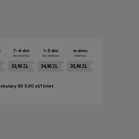
i
7-4 dni
1-3 dni
w dniu
u
do seansu
do seansu
seansu
33,90 ZŁ
34,90 ZŁ
35,90 ZŁ
okulary 3D 3,90 zł/1 bilet