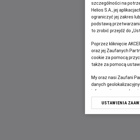
szczególności na potrz
Helios S.A., jej aplikac
ograniczyć jej zakres l
podstawą przetwarzania
to zrobić przejdź do „
Poprzez kliknięcie AKCE
oraz jej Zaufanych Par
cookie za pomocą przyci
także za pomocą ustawi
My oraz nasi Zaufani P
danych geolokalizacyjny
informacji na urządzeniu
odbiorców i ulepszanie u
USTAWIENIA ZAA
Lista Zaufanych Partn