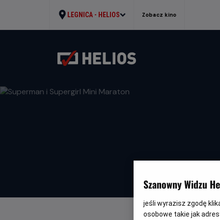
LEGNICA -
HELIOS
Zobacz kino
Szanowny Widzu Hel
jeśli wyrazisz zgodę kli
osobowe takie jak adresy