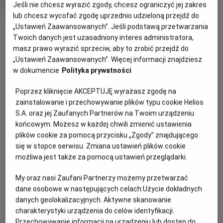
Jeśli nie chcesz wyrazić zgody, chcesz ograniczyć jej zakres
produkcji
lub chcesz wycofać zgodę uprzednio udzieloną przejdź do
OBSERWUJ
„Ustawień Zaawansowanych”. Jeśli podstawą przetwarzania
Twoich danych jest uzasadniony interes administratora,
masz prawo wyrazić sprzeciw, aby to zrobić przejdź do
WIĘCEJ SZCZEGÓŁÓW
PREMIERA
„Ustawień Zaawansowanych”. Więcej informacji znajdziesz
w dokumencie
Polityka prywatności
2 czerwca 2023
REŻYSERIA
SCENARIUSZ
OPIS FILMU
Poprzez kliknięcie AKCEPTUJĘ wyrażasz zgodę na
Rob Savage
Scott Beck, Bryan Woods,
zainstalowanie i przechowywanie plików typu cookie Helios
Mark Heyman
Uczennica szkoły średniej Sadie Harper i jej młodsza
S.A. oraz jej Zaufanych Partnerów na Twoim urządzeniu
OBSADA
siostra Sawyer przeżywają niedawną śmierć matki i nie
końcowym. Możesz w każdej chwili zmienić ustawienia
Chris Messina, Sophie Thatcher, Marin Ireland
otrzymują wsparcia od ojca, Willa, terapeuty, który zmaga
plików cookie za pomocą przycisku „Zgody” znajdującego
się z własnym bólem. Kiedy zdesperowany pacjent
się w stopce serwisu. Zmiana ustawień plików cookie
niespodziewanie pojawia się w ich domu szukając pomocy,
możliwa jest także za pomocą ustawień przeglądarki.
pozostawia po sobie przerażającą nadprzyrodzoną istotę,
My oraz nasi Zaufani Partnerzy możemy przetwarzać
która żeruje na rodzinach i żywi się cierpieniem swoich
dane osobowe w następujących celach:
Użycie dokładnych
ofiar.
danych geolokalizacyjnych. Aktywne skanowanie
charakterystyki urządzenia do celów identyfikacji.
Przechowywanie informacji na urządzeniu lub dostęp do