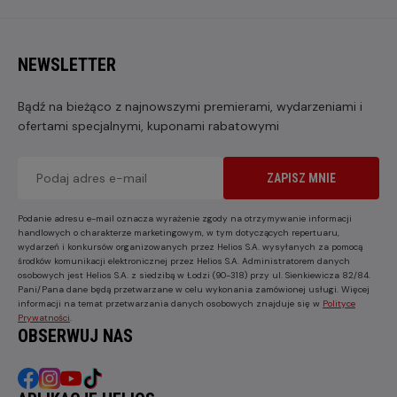
NEWSLETTER
Bądź na bieżąco z najnowszymi premierami, wydarzeniami i
ofertami specjalnymi, kuponami rabatowymi
ZAPISZ MNIE
Podanie adresu e-mail oznacza wyrażenie zgody na otrzymywanie informacji
handlowych o charakterze marketingowym, w tym dotyczących repertuaru,
wydarzeń i konkursów organizowanych przez Helios S.A. wysyłanych za pomocą
środków komunikacji elektronicznej przez Helios S.A. Administratorem danych
osobowych jest Helios S.A. z siedzibą w Łodzi (90-318) przy ul. Sienkiewicza 82/84.
Pani/Pana dane będą przetwarzane w celu wykonania zamówionej usługi. Więcej
informacji na temat przetwarzania danych osobowych znajduje się w
Polityce
Prywatności
.
OBSERWUJ NAS