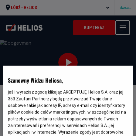
ŁÓDŹ -
HELIOS
KUP TERAZ
Szanowny Widzu Heliosa,
jeśli wyrazisz zgodę klikając AKCEPTUJĘ, Helios S.A. oraz jej
NAPISY
353
Zaufani Partnerzy będą przetwarzać Twoje dane
osobowe takie jak adresy IP, adresy e-mail czy identyfikatory
Boogeyman
plików cookie do celów marketingowych, w szczególności na
Oryginalny
Gatunek
Minimalny
The Boogeyman
Horror
Od 15 lat
potrzeby wyświetlania reklam dopasowanych do Twoich
tytuł
Czas
Kraj
wiek
99 min
Kanada, USA (2023)
zainteresowań i preferencji w serwisach Helios S.A., jej
trwania
i
aplikacjach i w Internecie. Wyrażenie zgody jest dobrowolne.
rok