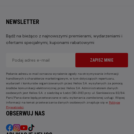
NEWSLETTER
Bądź na bieżąco z najnowszymi premierami, wydarzeniami i
ofertami specjalnymi, kuponami rabatowymi
ZAPISZ MNIE
Podanie adresu e-mail oznacza wyrażenie zgody na otrzymywanie informacji
handlowych o charakterze marketingowym, w tym dotyczących repertuaru,
wydarzeń i konkursów organizowanych przez Helios S.A. wysyłanych za pomocą
środków komunikacji elektronicznej przez Helios S.A. Administratorem danych
osobowych jest Helios S.A. z siedzibą w Łodzi (90-318) przy ul. Sienkiewicza 82/84.
Pani/Pana dane będą przetwarzane w celu wykonania zamówionej usługi. Więcej
informacji na temat przetwarzania danych osobowych znajduje się w
Polityce
Prywatności
.
OBSERWUJ NAS