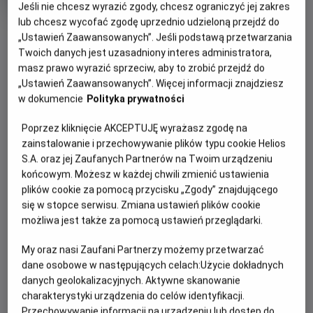
Jeśli nie chcesz wyrazić zgody, chcesz ograniczyć jej zakres
rok
produkcji
lub chcesz wycofać zgodę uprzednio udzieloną przejdź do
OBSERWUJ
„Ustawień Zaawansowanych”. Jeśli podstawą przetwarzania
Twoich danych jest uzasadniony interes administratora,
masz prawo wyrazić sprzeciw, aby to zrobić przejdź do
WIĘCEJ SZCZEGÓŁÓW
PREMIERA
„Ustawień Zaawansowanych”. Więcej informacji znajdziesz
w dokumencie
Polityka prywatności
8 maja 2026
REŻYSERIA
OPIS FILMU
Poprzez kliknięcie AKCEPTUJĘ wyrażasz zgodę na
Саймон Макквойд
zainstalowanie i przechowywanie plików typu cookie Helios
OBSADA
Від студії New Line Cinema — новий вибуховий розділ
S.A. oraz jej Zaufanych Partnerów na Twoim urządzeniu
культової франшизи, створеної за мотивами легендарної
Карл Урбан, Аделін Рудольф, Джессіка Макнемі, Джош
końcowym. Możesz w każdej chwili zmienić ustawienia
Ловсон, Луді Лінь, Льюїс Тан, Джо Таслім, Хіроюкі Санада
відеогри Mortal Kombat II. Цього разу у фанатському
plików cookie za pomocą przycisku „Zgody” znajdującego
бойовому строю — вже з самим Джонні Кейджем —
się w stopce serwisu. Zmiana ustawień plików cookie
чемпіони зіштовхуються один з одним у безжальному,
możliwa jest także za pomocą ustawień przeglądarki.
кривавому протистоянні без правил. Їхня мета — зупинити
My oraz nasi Zaufani Partnerzy możemy przetwarzać
темне правління Шао Кана, що загрожує самому існуванню
dane osobowe w następujących celach:
Użycie dokładnych
Земного царства та його захисників.
danych geolokalizacyjnych. Aktywne skanowanie
charakterystyki urządzenia do celów identyfikacji.
Przechowywanie informacji na urządzeniu lub dostęp do