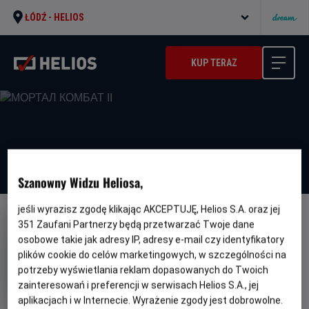
ŁÓDŹ -
HELIOS
KUP TERAZ
Szanowny Widzu Heliosa,
jeśli wyrazisz zgodę klikając AKCEPTUJĘ, Helios S.A. oraz jej
DUBBING
WERSJA JĘZYKOWA UA
351
Zaufani Partnerzy będą przetwarzać Twoje dane
osobowe takie jak adresy IP, adresy e-mail czy identyfikatory
МОРТАЛ КОМБАТ ІІ
plików cookie do celów marketingowych, w szczególności na
Oryginalny
Gatunek
Minim
Mortal Kombat II
Fantasy / Akcja
Od
potrzeby wyświetlania reklam dopasowanych do Twoich
tytuł
wiek
15 lat
zainteresowań i preferencji w serwisach Helios S.A., jej
Czas
Kraj
116 min
USA
aplikacjach i w Internecie. Wyrażenie zgody jest dobrowolne.
trwania
i