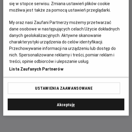
miejscu zgromadzono aż 28 obrazów z około 37
się w stopce serwisu. Zmiana ustawień plików cookie
przypisywanych Vermeerowi. Po wystawie oprowadzi nas
możliwa jest także za pomocą ustawień przeglądarki.
jej kurator i zarazem dyrektor Rijksmuseum – Taco Dibbits.
My oraz nasi Zaufani Partnerzy możemy przetwarzać
dane osobowe w następujących celach:
Użycie dokładnych
danych geolokalizacyjnych. Aktywne skanowanie
Nigdy nie było w historii wystawy, na której zgromadzono
charakterystyki urządzenia do celów identyfikacji.
aż taką ilość dzieł Vermeera. Obrazy sprowadzono z
Przechowywanie informacji na urządzeniu lub dostęp do
muzeów rozsianych po całym świecie. Wypożyczono je
nich. Spersonalizowane reklamy i treści, pomiar reklam i
między innymi z Narodowej Galerii Sztuki w Waszyngtonie,
treści, opinie odbiorców i ulepszanie usług.
Irlandzkiej Galerii Narodowej w Dublinie czy Galerii Obrazów
Lista Zaufanych Partnerów
Starych Mistrzów w Dreźnie, a także z prywatnych kolekcji.
Po raz pierwszy w historii galeria Frick Collection z Nowego
USTAWIENIA ZAAWANSOWANE
Jorku wypożyczyła trzy obrazy Vermeera, podkreśla to
muzeum w komunikacie prasowym. Są to: „Pani pisząca list
i jej służąca”, „Przerwana lekcja muzyki” oraz „Oficer i
Akceptuję
śmiejąca się dziewczyna”.