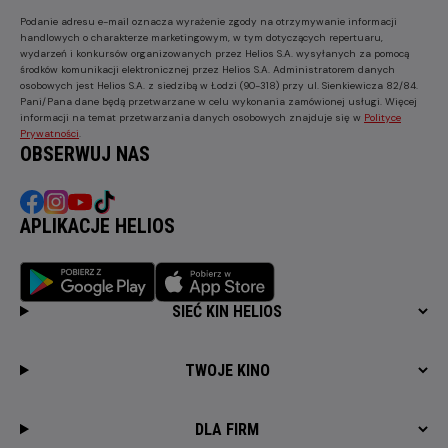
Podanie adresu e-mail oznacza wyrażenie zgody na otrzymywanie informacji
handlowych o charakterze marketingowym, w tym dotyczących repertuaru,
wydarzeń i konkursów organizowanych przez Helios S.A. wysyłanych za pomocą
środków komunikacji elektronicznej przez Helios S.A. Administratorem danych
osobowych jest Helios S.A. z siedzibą w Łodzi (90-318) przy ul. Sienkiewicza 82/84.
Pani/Pana dane będą przetwarzane w celu wykonania zamówionej usługi. Więcej
informacji na temat przetwarzania danych osobowych znajduje się w
Polityce
Prywatności
.
OBSERWUJ NAS
APLIKACJE HELIOS
SIEĆ KIN HELIOS
TWOJE KINO
DLA FIRM