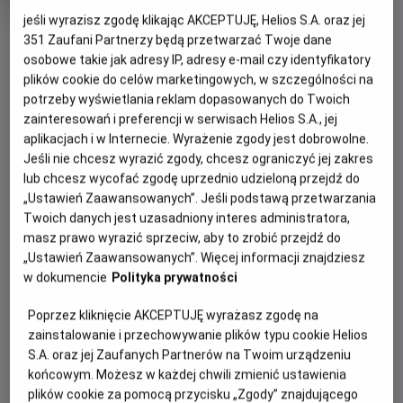
trwania
i
rok
jeśli wyrazisz zgodę klikając AKCEPTUJĘ, Helios S.A. oraz jej
produkcji
OBSERWUJ
351
Zaufani Partnerzy będą przetwarzać Twoje dane
osobowe takie jak adresy IP, adresy e-mail czy identyfikatory
plików cookie do celów marketingowych, w szczególności na
WIĘCEJ SZCZEGÓŁÓW
potrzeby wyświetlania reklam dopasowanych do Twoich
PREMIERA
zainteresowań i preferencji w serwisach Helios S.A., jej
26 maja 2023
aplikacjach i w Internecie. Wyrażenie zgody jest dobrowolne.
OPIS FILMU
Jeśli nie chcesz wyrazić zgody, chcesz ograniczyć jej zakres
lub chcesz wycofać zgodę uprzednio udzieloną przejdź do
Premierowy film z cyklu „Wystawa w Kinie” zaprasza
„Ustawień Zaawansowanych”. Jeśli podstawą przetwarzania
widzów na kinową wycieczkę po legendarnym
Twoich danych jest uzasadniony interes administratora,
amsterdamskim Rijksmuseum, gdzie od 10 lutego do 4
masz prawo wyrazić sprzeciw, aby to zrobić przejdź do
„Ustawień Zaawansowanych”. Więcej informacji znajdziesz
czerwca 2023 roku ma miejsce największa w historii
w dokumencie
Polityka prywatności
wystawa arcydzieł Vermeera. Zostały na nią wypożyczone
z całego świata najsłynniejsze płótna tego dawnego
Poprzez kliknięcie AKCEPTUJĘ wyrażasz zgodę na
mistrza. Przyjrzymy się w detalach między innymi:
zainstalowanie i przechowywanie plików typu cookie Helios
„Dziewczynie z perłą”, „Geografowi”, „Mleczarce”
S.A. oraz jej Zaufanych Partnerów na Twoim urządzeniu
(„Dziewczynie nalewająca mleko”), „Uliczce”, „Pani piszącej
końcowym. Możesz w każdej chwili zmienić ustawienia
list i jej służącej” czy „Kobiecie z wagą”. Łącznie w jednym
plików cookie za pomocą przycisku „Zgody” znajdującego