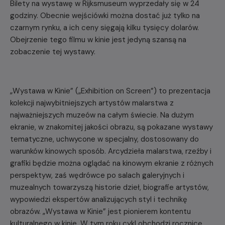
Bilety na wystawę w Rijksmuseum wyprzedały się w 24
godziny. Obecnie wejściówki można dostać już tylko na
czarnym rynku, a ich ceny sięgają kilku tysięcy dolarów.
Obejrzenie tego filmu w kinie jest jedyną szansą na
zobaczenie tej wystawy.
„Wystawa w Kinie” („Exhibition on Screen”) to prezentacja
kolekcji najwybitniejszych artystów malarstwa z
najważniejszych muzeów na całym świecie. Na dużym
ekranie, w znakomitej jakości obrazu, są pokazane wystawy
tematyczne, uchwycone w specjalny, dostosowany do
warunków kinowych sposób. Arcydzieła malarstwa, rzeźby i
grafiki będzie można oglądać na kinowym ekranie z różnych
perspektyw, zaś wędrówce po salach galeryjnych i
muzealnych towarzyszą historie dzieł, biografie artystów,
wypowiedzi ekspertów analizujących styl i technikę
obrazów. „Wystawa w Kinie” jest pionierem kontentu
kulturalnego w kinie. W tym roku cykl obchodzi rocznicę